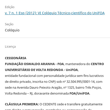
Edição
v. 7 n. 1 Esp (2012): VI Colóquio Técnico-científico do UniFOA
Seção
Colóquio
Licença
CESSIONÁRIA
FUNDAÇÃO OSWALDO ARANHA - FOA
, mantenedora do
CENTRO
UNIVERSITÁRIO DE VOLTA REDONDA - UniFOA
,
entidade fundacional com personalidade jurídica sem fins lucrativos
de direito privado, inscrita no CNPJ sob nº 32.504.995/0001-14, com
sede na Avenida Dauro Peixoto Aragão, nº 1325, bairro Três Poços,
Volta Redonda – RJ, doravante denominada
FOA/UniFOA
.
CLÁUSULA PRIMEIRA:
O CEDENTE cede e transfere gratuitamente
sem direito a remuneração, reembolso ou compensação de