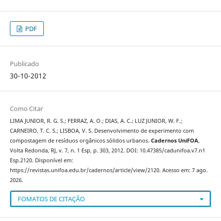
PDF
Publicado
30-10-2012
Como Citar
LIMA JUNIOR, R. G. S.; FERRAZ, A. O.; DIAS, A. C.; LUZ JUNIOR, W. F.;
CARNEIRO, T. C. S.; LISBOA, V. S. Desenvolvimento de experimento com
compostagem de resíduos orgânicos sólidos urbanos.
Cadernos UniFOA
,
Volta Redonda, RJ, v. 7, n. 1 Esp, p. 303, 2012. DOI: 10.47385/cadunifoa.v7.n1
Esp.2120. Disponível em:
https://revistas.unifoa.edu.br/cadernos/article/view/2120. Acesso em: 7 ago.
2026.
FOMATOS DE CITAÇÃO