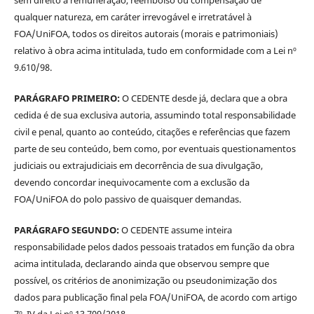
qualquer natureza, em caráter irrevogável e irretratável à
FOA/UniFOA, todos os direitos autorais (morais e patrimoniais)
relativo à obra acima intitulada, tudo em conformidade com a Lei nº
9.610/98.
PARÁGRAFO PRIMEIRO:
O CEDENTE desde já, declara que a obra
cedida é de sua exclusiva autoria, assumindo total responsabilidade
civil e penal, quanto ao conteúdo, citações e referências que fazem
parte de seu conteúdo, bem como, por eventuais questionamentos
judiciais ou extrajudiciais em decorrência de sua divulgação,
devendo concordar inequivocamente com a exclusão da
FOA/UniFOA do polo passivo de quaisquer demandas.
PARÁGRAFO SEGUNDO:
O CEDENTE assume inteira
responsabilidade pelos dados pessoais tratados em função da obra
acima intitulada, declarando ainda que observou sempre que
possível, os critérios de anonimização ou pseudonimização dos
dados para publicação final pela FOA/UniFOA, de acordo com artigo
7º, IV da Lei nº 13.709/2018.