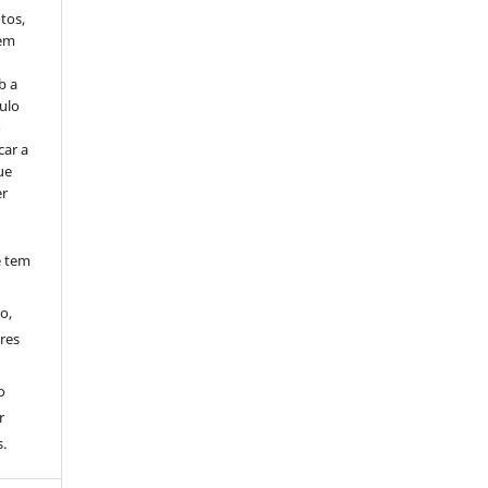
tos,
vem
b a
ulo
o
car a
ue
er
e tem
o,
res
o
r
.