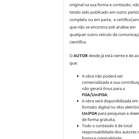
original na sua forma e conteúdo, nã
tendo sido publicado em outro periód
completo ou em parte, e certifico(am
que não se encontra sob análise em
qualquer outro veículo de comunicaç
científica.
O
AUTOR
desde já está ciente e de a
que:
A obra não poderá ser
comercializada e sua contribui
não gerará ônus para a
FOA/UniFOA
;
A obra será disponibilizada em
formato digital no sítio eletrôn
UniFOA
para pesquisas e
down
de forma gratuita;
Todo o conteúdo é de total
responsabilidade dos autores 
forma e originalidade;