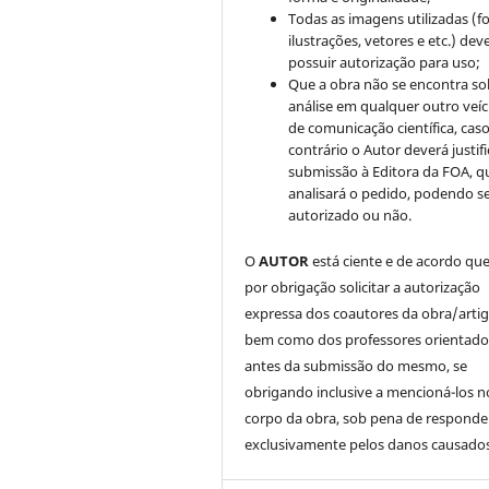
Todas as imagens utilizadas (fo
ilustrações, vetores e etc.) de
possuir autorização para uso;
Que a obra não se encontra so
análise em qualquer outro veíc
de comunicação científica, cas
contrário o Autor deverá justifi
submissão à Editora da FOA, q
analisará o pedido, podendo s
autorizado ou não.
O
AUTOR
está ciente e de acordo qu
por obrigação solicitar a autorização
expressa dos coautores da obra/artig
bem como dos professores orientado
antes da submissão do mesmo, se
obrigando inclusive a mencioná-los n
corpo da obra, sob pena de responde
exclusivamente pelos danos causados