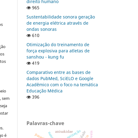
direito humano
965
Sustentabilidade sonora geração
de energia elétrica através de
os
ondas sonoras
610
Otimização do treinamento de
ção
força explosiva para atletas de
nos
sanshou - kung fu
tos
419
Comparativo entre as bases de
dados PubMed, SciELO e Google
Acadêmico com o foco na temática
Educação Médica
meio
396
a, sem
seja
nstar
Palavras-chave
s.
sintetização
anisakidae
parasitos
go é