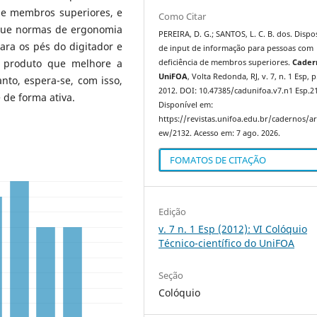
e membros superiores, e
Como Citar
egue normas de ergonomia
PEREIRA, D. G.; SANTOS, L. C. B. dos. Dispo
ara os pés do digitador e
de input de informação para pessoas com
 produto que melhore a
deficiência de membros superiores.
Cader
UniFOA
, Volta Redonda, RJ, v. 7, n. 1 Esp, p
anto, espera-se, com isso,
2012. DOI: 10.47385/cadunifoa.v7.n1 Esp.2
 de forma ativa.
Disponível em:
https://revistas.unifoa.edu.br/cadernos/art
ew/2132. Acesso em: 7 ago. 2026.
FOMATOS DE CITAÇÃO
Edição
v. 7 n. 1 Esp (2012): VI Colóquio
Técnico-científico do UniFOA
Seção
Colóquio