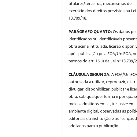
titulares/terceiros, mecanismos de
exercício dos direitos previstos na Lei
13.709/18.
PARÁGRAFO QUARTO:
Os dados pes
identificados ou identificáveis presen
obra acima intitulada, ficarão disponí
após publicação pela FOA/UniFOA, n
termos do art. 16, II da Lei nº 13.709/
CLÁUSULA SEGUNDA
: A FOA/UniFOA
autorizada a utilizar, reproduzir, distri
divulgar, disponibilizar, publicar e lice
obra, sob qualquer forma e por quai
meios admitidos em lei, inclusive em
ambiente digital, observadas as políti
editoriais da instituição e as licenças 
adotadas para a publicação.