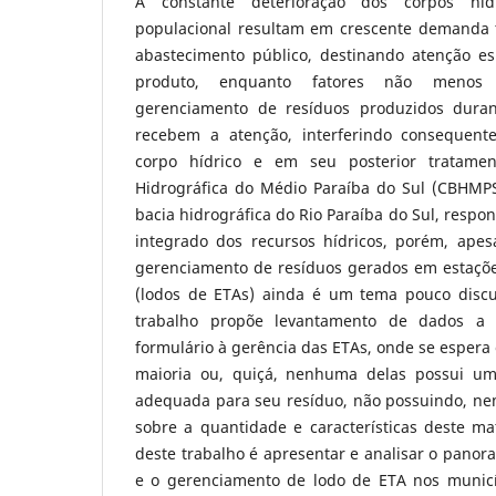
A constante deterioração dos corpos híd
populacional resultam em crescente demanda 
abastecimento público, destinando atenção es
produto, enquanto fatores não menos
gerenciamento de resíduos produzidos duran
recebem a atenção, interferindo consequen
corpo hídrico e em seu posterior tratame
Hidrográfica do Médio Paraíba do Sul (CBHMPS
bacia hidrográfica do Rio Paraíba do Sul, respo
integrado dos recursos hídricos, porém, apes
gerenciamento de resíduos gerados em estaçõ
(lodos de ETAs) ainda é um tema pouco discu
trabalho propõe levantamento de dados a
formulário à gerência das ETAs, onde se espera 
maioria ou, quiçá, nenhuma delas possui u
adequada para seu resíduo, não possuindo, n
sobre a quantidade e características deste mate
deste trabalho é apresentar e analisar o panor
e o gerenciamento de lodo de ETA nos municí