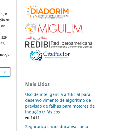
ES, R.
ação de
o de
. 329,
147.
icle/vi
Mais Lidos
Uso de inteligência artificial para
desenvolvimento de algoritmo de
previsão de falhas para motores de
indução trifásicos
1411
Segurança socioeducativa como