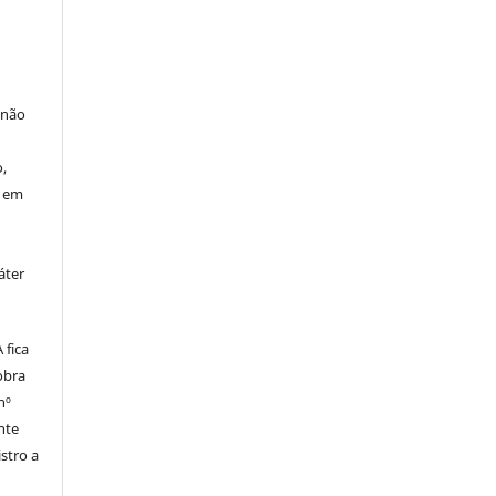
 não
à
,
o em
áter
fica
obra
nº
nte
stro a