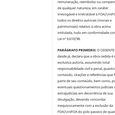
remuneração, reembolso ou compen
de qualquer natureza, em caráter
irrevogável e irretratável à FOA/UniF
todos os direitos autorais (morais e
patrimoniais) relativo à obra acima
intitulada, tudo em conformidade co
Lei nº 9.610/98.
PARÁGRAFO PRIMEIRO:
O CEDENTE
desde já, declara que a obra cedida é 
exclusiva autoria, assumindo total
responsabilidade civil e penal, quanto
conteúdo, citações e referências que
parte de seu conteúdo, bem como, p
eventuais questionamentos judiciais 
extrajudiciais em decorrência de sua
divulgação, devendo concordar
inequivocamente com a exclusão da
FOA/UniFOA do polo passivo de quai