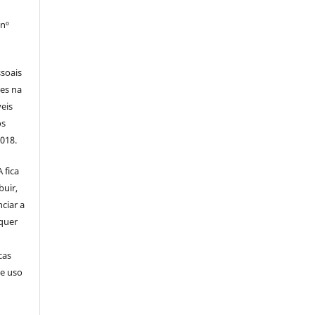
 nº
soais
tes na
veis
os
2018.
 fica
buir,
nciar a
squer
cas
de uso