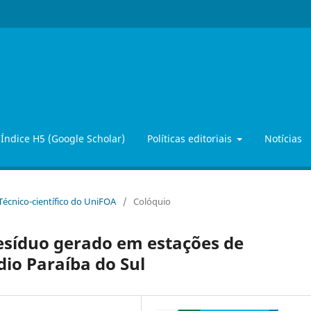
Índice H5 (Google Scholar)
Políticas editoriais
Notícias
 Técnico-científico do UniFOA
/
Colóquio
esíduo gerado em estações de
io Paraíba do Sul