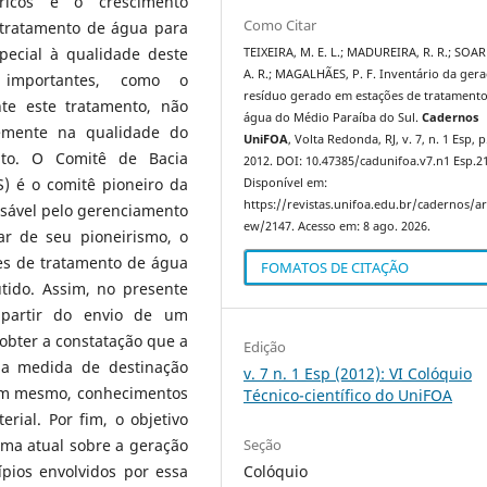
ricos e o crescimento
Como Citar
tratamento de água para
pecial à qualidade deste
TEIXEIRA, M. E. L.; MADUREIRA, R. R.; SOAR
A. R.; MAGALHÃES, P. F. Inventário da ger
 importantes, como o
resíduo gerado em estações de tratament
te este tratamento, não
água do Médio Paraíba do Sul.
Cadernos
temente na qualidade do
UniFOA
, Volta Redonda, RJ, v. 7, n. 1 Esp, p
nto. O Comitê de Bacia
2012. DOI: 10.47385/cadunifoa.v7.n1 Esp.2
) é o comitê pioneiro da
Disponível em:
https://revistas.unifoa.edu.br/cadernos/art
nsável pelo gerenciamento
ew/2147. Acesso em: 8 ago. 2026.
ar de seu pioneirismo, o
es de tratamento de água
FOMATOS DE CITAÇÃO
tido. Assim, no presente
 partir do envio de um
obter a constatação que a
Edição
ma medida de destinação
v. 7 n. 1 Esp (2012): VI Colóquio
em mesmo, conhecimentos
Técnico-científico do UniFOA
rial. Por fim, o objetivo
Seção
ama atual sobre a geração
Colóquio
pios envolvidos por essa