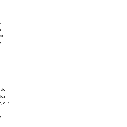
s
a
da
s
 de
dos
s, que
e