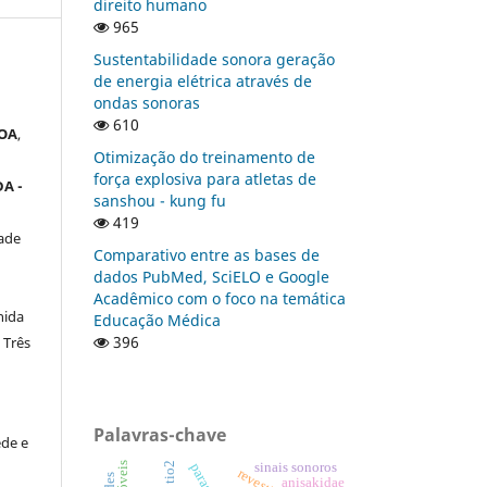
direito humano
965
Sustentabilidade sonora geração
de energia elétrica através de
ondas sonoras
610
OA
,
Otimização do treinamento de
força explosiva para atletas de
A -
sanshou - kung fu
419
ade
Comparativo entre as bases de
dados PubMed, SciELO e Google
Acadêmico com o foco na temática
nida
Educação Médica
396
 Três
Palavras-chave
de e
a
parasitos
sinais sonoros
anisakidae