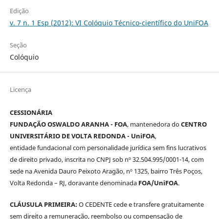
Edição
v. 7 n. 1 Esp (2012): VI Colóquio Técnico-científico do UniFOA
Seção
Colóquio
Licença
CESSIONÁRIA
FUNDAÇÃO OSWALDO ARANHA - FOA
, mantenedora do
CENTRO
UNIVERSITÁRIO DE VOLTA REDONDA - UniFOA
,
entidade fundacional com personalidade jurídica sem fins lucrativos
de direito privado, inscrita no CNPJ sob nº 32.504.995/0001-14, com
sede na Avenida Dauro Peixoto Aragão, nº 1325, bairro Três Poços,
Volta Redonda – RJ, doravante denominada
FOA/UniFOA
.
CLÁUSULA PRIMEIRA:
O CEDENTE cede e transfere gratuitamente
sem direito a remuneração, reembolso ou compensação de