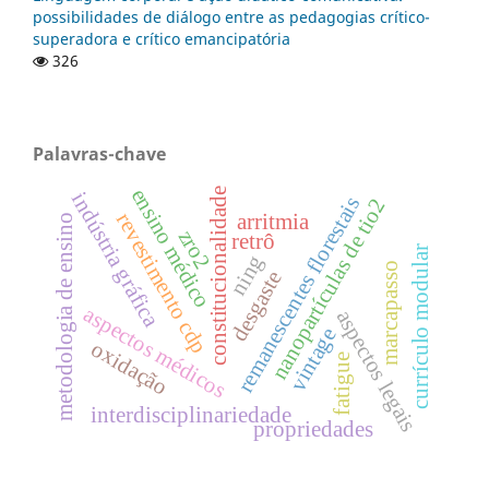
possibilidades de diálogo entre as pedagogias crítico-
superadora e crítico emancipatória
326
Palavras-chave
ensino médico
constitucionalidade
indústria gráfica
remanescentes florestais
nanopartículas de tio2
revestimento cdp
arritmia
metodologia de ensino
zro2
retrô
currículo modular
ning
marcapasso
desgaste
aspectos médicos
aspectos legais
vintage
oxidação
fatigue
interdisciplinariedade
propriedades