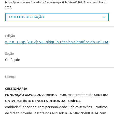
https://revistas.unifoa.edu.br/cadernos/article/view/2162. Acesso em: 9 ago.
2026.
FOMATOS DE CITAÇÃO
Edição
v. 7 n. 1 Esp (2012): VI Colóquio Técnico-científico do UniFOA
Seção
Colóquio
Licença
CESSIONÁRIA
FUNDAÇÃO OSWALDO ARANHA - FOA
, mantenedora do
CENTRO
UNIVERSITÁRIO DE VOLTA REDONDA - UniFOA
,
entidade fundacional com personalidade jurídica sem fins lucrativos
de direito privado, inscrita no CNPJ sob nº 32.504.995/0001-14, com