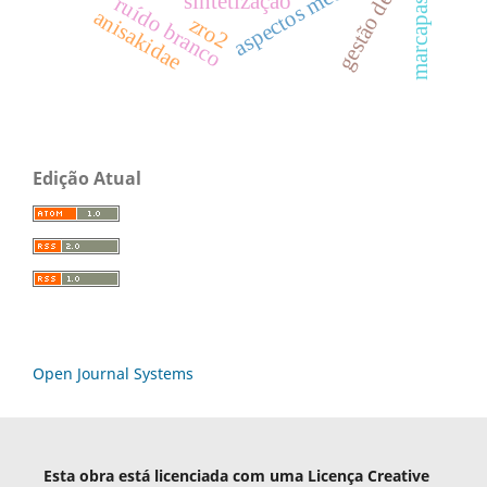
gestão de bacias
aspectos médicos
marcapasso
sintetização
ruído branco
anisakidae
zro2
Edição Atual
Open Journal Systems
Esta obra está licenciada com uma Licença Creative