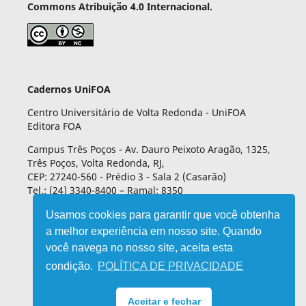
Commons Atribuição 4.0 Internacional.
Cadernos UniFOA
Centro Universitário de Volta Redonda - UniFOA
Editora FOA
Campus Três Poços - Av. Dauro Peixoto Aragão, 1325,
Três Poços, Volta Redonda, RJ,
CEP: 27240-560 - Prédio 3 - Sala 2 (Casarão)
Tel.: (24) 3340-8400 – Ramal: 8350
Usamos cookies para garantir que você obtenha
a melhor experiência em nosso site. Quando
você navega no nosso site, aceita esta
condição.
POLÍTICA DE PRIVACIDADE
Aceitar e fechar