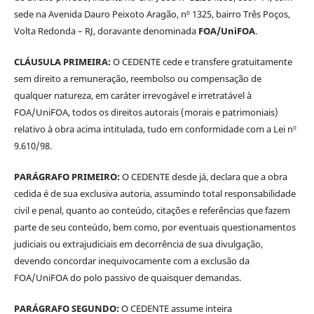
sede na Avenida Dauro Peixoto Aragão, nº 1325, bairro Três Poços,
Volta Redonda – RJ, doravante denominada
FOA/UniFOA
.
CLÁUSULA PRIMEIRA:
O CEDENTE cede e transfere gratuitamente
sem direito a remuneração, reembolso ou compensação de
qualquer natureza, em caráter irrevogável e irretratável à
FOA/UniFOA, todos os direitos autorais (morais e patrimoniais)
relativo à obra acima intitulada, tudo em conformidade com a Lei nº
9.610/98.
PARÁGRAFO PRIMEIRO:
O CEDENTE desde já, declara que a obra
cedida é de sua exclusiva autoria, assumindo total responsabilidade
civil e penal, quanto ao conteúdo, citações e referências que fazem
parte de seu conteúdo, bem como, por eventuais questionamentos
judiciais ou extrajudiciais em decorrência de sua divulgação,
devendo concordar inequivocamente com a exclusão da
FOA/UniFOA do polo passivo de quaisquer demandas.
PARÁGRAFO SEGUNDO:
O CEDENTE assume inteira