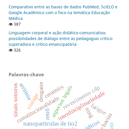
Comparativo entre as bases de dados PubMed, SciELO e
Google Acadêmico com o foco na temática Educação
Médica
387
Linguagem corporal e ação didático-comunicativa:
possibilidades de diálogo entre as pedagogias crítico-
superadora e crítico emancipatória
326
Palavras-chave
arritmia
desgaste
sinais sonoros
ceramics
revestimento cdp
aspectos legais
interdisciplinariedade
vintage
constitucionalidade
fatigue
ning
retrô
nanopartículas de tio2