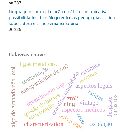
387
Linguagem corporal e ação didático-comunicativa:
possibilidades de diálogo entre as pedagogias crítico-
superadora e crítico emancipatória
326
Palavras-chave
ceramics
ligas metálicas.
nanopartículas de tio2
alça de granada não letal.
computação
arritmia
constitucionalidade
revestimento cdp
aspectos legais
fatigue
gestão de bacias
parasitos
zro2
desgaste
vintage
ning
sintetização
aspectos médicos
retrô
anisakidae
oxidação
characterization