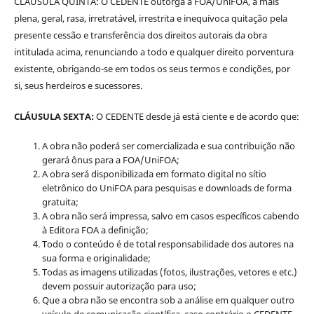
CLÁUSULA QUINTA: O CEDENTE outorga à FOA/UniFOA, a mais
plena, geral, rasa, irretratável, irrestrita e inequívoca quitação pela
presente cessão e transferência dos direitos autorais da obra
intitulada acima, renunciando a todo e qualquer direito porventura
existente, obrigando-se em todos os seus termos e condições, por
si, seus herdeiros e sucessores.
CLÁUSULA SEXTA:
O CEDENTE desde já está ciente e de acordo que:
A obra não poderá ser comercializada e sua contribuição não
gerará ônus para a FOA/UniFOA;
A obra será disponibilizada em formato digital no sítio
eletrônico do UniFOA para pesquisas e downloads de forma
gratuita;
A obra não será impressa, salvo em casos específicos cabendo
à Editora FOA a definição;
Todo o conteúdo é de total responsabilidade dos autores na
sua forma e originalidade;
Todas as imagens utilizadas (fotos, ilustrações, vetores e etc.)
devem possuir autorização para uso;
Que a obra não se encontra sob a análise em qualquer outro
veículo de comunicação científica, caso contrário o CEDENTE