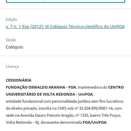
Edição
v. 7 n. 1 Esp (2012): VI Colóquio Técnico-científico do UniFOA
Seção
Colóquio
Licença
CESSIONÁRIA
FUNDAÇÃO OSWALDO ARANHA - FOA
, mantenedora do
CENTRO
UNIVERSITÁRIO DE VOLTA REDONDA - UniFOA
,
entidade fundacional com personalidade jurídica sem fins lucrativos
de direito privado, inscrita no CNPJ sob nº 32.504.995/0001-14, com
sede na Avenida Dauro Peixoto Aragão, nº 1325, bairro Três Poços,
Volta Redonda – RJ, doravante denominada
FOA/UniFOA
.