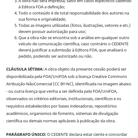
A obra não será impressa, salvo em casos específicos cabendo
à Editora FOA a definição;
Todo o conteúdo é de total responsabilidade dos autores na
sua forma e originalidade;
Todas as imagens utilizadas (fotos, ilustrações, vetores e etc.)
devem possuir autorização para uso;
Que a obra não se encontra sob a análise em qualquer outro
veículo de comunicação científica, caso contrário o CEDENTE
deverá justificar a submissão à Editora FOA, que analisará o
pedido, podendo ser autorizado ou não.
CLÁUSULA SÉTIMA:
A obra objeto da presente cessão poderá ser
disponibilizada pela FOA/UniFOA sob a licença Creative Commons
Atribuição-NãoComercial (CC BY-NC), identificada na imagem abaixo
- ou outra licença que venha a ser definida pela FOA/UniFOA,
observados os critérios editoriais, institucionais, científicos e os
requisitos estabelecidos por bases indexadoras, repositórios
acadêmicos, organismos de fomento, sistemas de divulgação
científica ou demais normas aplicáveis à publicação da obra.
PARÁGRAFO ÚNICO:
O CEDENTE declara estar ciente e concordar