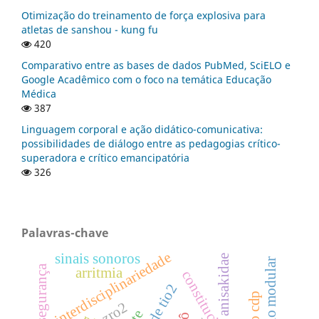
Otimização do treinamento de força explosiva para
atletas de sanshou - kung fu
420
Comparativo entre as bases de dados PubMed, SciELO e
Google Acadêmico com o foco na temática Educação
Médica
387
Linguagem corporal e ação didático-comunicativa:
possibilidades de diálogo entre as pedagogias crítico-
superadora e crítico emancipatória
326
Palavras-chave
interdisciplinariedade
sinais sonoros
anisakidae
currículo modular
arritmia
zro2