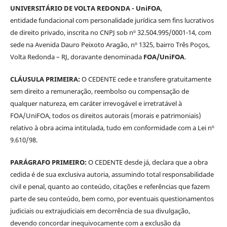
UNIVERSITÁRIO DE VOLTA REDONDA - UniFOA
,
entidade fundacional com personalidade jurídica sem fins lucrativos
de direito privado, inscrita no CNPJ sob nº 32.504.995/0001-14, com
sede na Avenida Dauro Peixoto Aragão, nº 1325, bairro Três Poços,
Volta Redonda – RJ, doravante denominada
FOA/UniFOA
.
CLÁUSULA PRIMEIRA:
O CEDENTE cede e transfere gratuitamente
sem direito a remuneração, reembolso ou compensação de
qualquer natureza, em caráter irrevogável e irretratável à
FOA/UniFOA, todos os direitos autorais (morais e patrimoniais)
relativo à obra acima intitulada, tudo em conformidade com a Lei nº
9.610/98.
PARÁGRAFO PRIMEIRO:
O CEDENTE desde já, declara que a obra
cedida é de sua exclusiva autoria, assumindo total responsabilidade
civil e penal, quanto ao conteúdo, citações e referências que fazem
parte de seu conteúdo, bem como, por eventuais questionamentos
judiciais ou extrajudiciais em decorrência de sua divulgação,
devendo concordar inequivocamente com a exclusão da