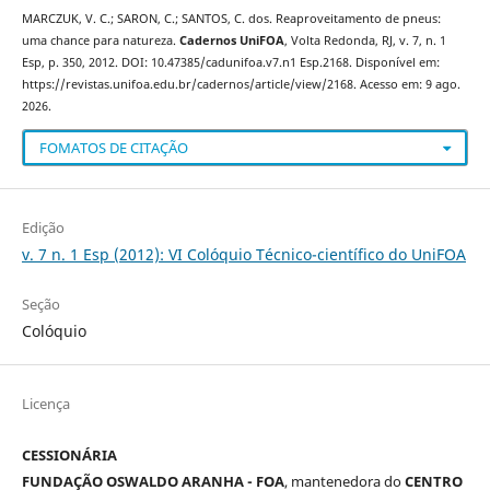
MARCZUK, V. C.; SARON, C.; SANTOS, C. dos. Reaproveitamento de pneus:
uma chance para natureza.
Cadernos UniFOA
, Volta Redonda, RJ, v. 7, n. 1
Esp, p. 350, 2012. DOI: 10.47385/cadunifoa.v7.n1 Esp.2168. Disponível em:
https://revistas.unifoa.edu.br/cadernos/article/view/2168. Acesso em: 9 ago.
2026.
FOMATOS DE CITAÇÃO
Edição
v. 7 n. 1 Esp (2012): VI Colóquio Técnico-científico do UniFOA
Seção
Colóquio
Licença
CESSIONÁRIA
FUNDAÇÃO OSWALDO ARANHA - FOA
, mantenedora do
CENTRO