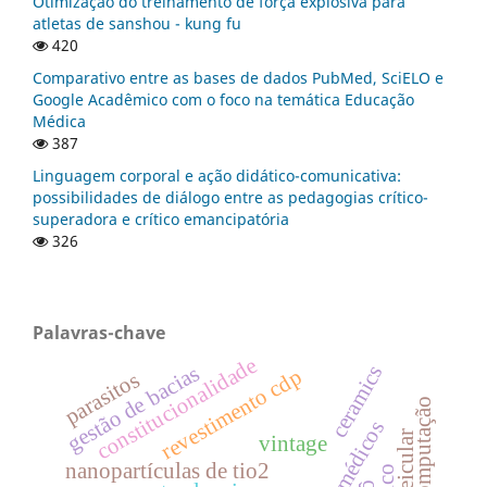
Otimização do treinamento de força explosiva para
atletas de sanshou - kung fu
420
Comparativo entre as bases de dados PubMed, SciELO e
Google Acadêmico com o foco na temática Educação
Médica
387
Linguagem corporal e ação didático-comunicativa:
possibilidades de diálogo entre as pedagogias crítico-
superadora e crítico emancipatória
326
Palavras-chave
constitucionalidade
ceramics
gestão de bacias
revestimento cdp
parasitos
computação
vintage
nanopartículas de tio2