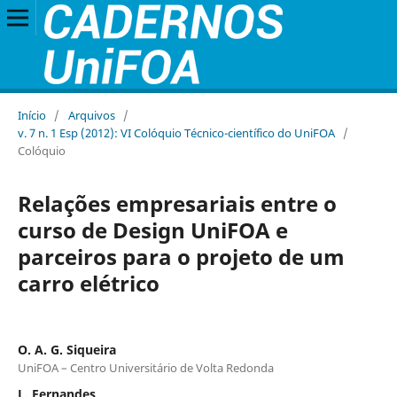
Início
/
Arquivos
/
v. 7 n. 1 Esp (2012): VI Colóquio Técnico-científico do UniFOA
/
Colóquio
Relações empresariais entre o
curso de Design UniFOA e
parceiros para o projeto de um
carro elétrico
O. A. G. Siqueira
UniFOA – Centro Universitário de Volta Redonda
L. Fernandes