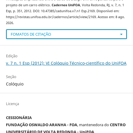
projeto de um carro elétrico.
Cadernos UniFOA
, Volta Redonda, RJ, v. 7, n. 1
Esp, p. 351, 2012. DOI: 10.47385/cadunifoa.v7.n1 Esp.2169. Disponível em:
https://revistas.unifoa.edu.br/cadernos/article/view/2169. Acesso em: 8 ago.
2026.
FOMATOS DE CITAÇÃO
Edição
v. 7 n. 1 Esp (2012): VI Colóquio Técnico-científico do UniFOA
Seção
Colóquio
Licença
CESSIONÁRIA
FUNDAÇÃO OSWALDO ARANHA - FOA
, mantenedora do
CENTRO
UNIVERSITÁRIO DE VOLTA REDONDA - UniFOA
,