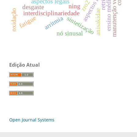
aspectos médicos
manutenção veicular
ensino médico
retrô
aspectos legais
zro2
ning
desgaste
oxidação
anisakidae
interdisciplinariedade
fatigue
arritmia
sintetização
nó sinusal
Edição Atual
Open Journal Systems