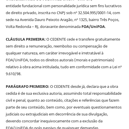
entidade fundacional com personalidade jurídica sem fins lucrativos
de direito privado, inscrita no CNPJ sob nº 32.504.995/0001-14, com
sede na Avenida Dauro Peixoto Aragão, nº 1325, bairro Três Poços,
Volta Redonda – RJ, doravante denominada
FOA/UniFOA
.
CLÁUSULA PRIMEIRA:
O CEDENTE cede e transfere gratuitamente
sem direito a remuneração, reembolso ou compensação de
qualquer natureza, em caráter irrevogável e irretratável à
FOA/UniFOA, todos os direitos autorais (morais e patrimoniais)
relativo à obra acima intitulada, tudo em conformidade com a Lei nº
9.610/98.
PARÁGRAFO PRIMEIRO:
O CEDENTE desde já, declara que a obra
cedida é de sua exclusiva autoria, assumindo total responsabilidade
civil e penal, quanto ao conteúdo, citações e referências que fazem
parte de seu conteúdo, bem como, por eventuais questionamentos
judiciais ou extrajudiciais em decorrência de sua divulgação,
devendo concordar inequivocamente com a exclusão da
FOA/UniFOA do polo passivo de quaisquer demandas.