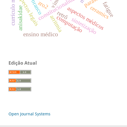
currículo modular
ruído branco
parasitos
constitucionalidade
aspectos legais
zro2
fatigue
ceramics
aspectos médicos
anisakidae
retrô
arritmia
computação
sintetização
ensino médico
Edição Atual
Open Journal Systems