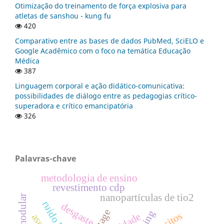
Otimização do treinamento de força explosiva para
atletas de sanshou - kung fu
420
Comparativo entre as bases de dados PubMed, SciELO e
Google Acadêmico com o foco na temática Educação
Médica
387
Linguagem corporal e ação didático-comunicativa:
possibilidades de diálogo entre as pedagogias crítico-
superadora e crítico emancipatória
326
Palavras-chave
metodologia de ensino
revestimento cdp
nanopartículas de tio2
desgaste
vintage
ning