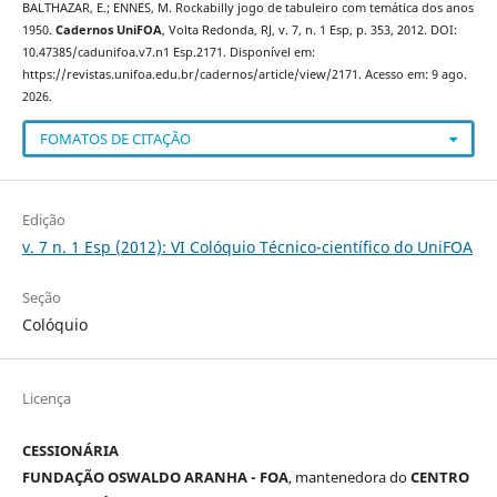
BALTHAZAR, E.; ENNES, M. Rockabilly jogo de tabuleiro com temática dos anos
1950.
Cadernos UniFOA
, Volta Redonda, RJ, v. 7, n. 1 Esp, p. 353, 2012. DOI:
10.47385/cadunifoa.v7.n1 Esp.2171. Disponível em:
https://revistas.unifoa.edu.br/cadernos/article/view/2171. Acesso em: 9 ago.
2026.
FOMATOS DE CITAÇÃO
Edição
v. 7 n. 1 Esp (2012): VI Colóquio Técnico-científico do UniFOA
Seção
Colóquio
Licença
CESSIONÁRIA
FUNDAÇÃO OSWALDO ARANHA - FOA
, mantenedora do
CENTRO