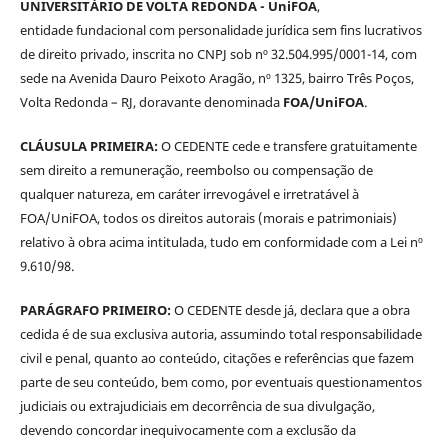
UNIVERSITÁRIO DE VOLTA REDONDA - UniFOA
,
entidade fundacional com personalidade jurídica sem fins lucrativos
de direito privado, inscrita no CNPJ sob nº 32.504.995/0001-14, com
sede na Avenida Dauro Peixoto Aragão, nº 1325, bairro Três Poços,
Volta Redonda – RJ, doravante denominada
FOA/UniFOA
.
CLÁUSULA PRIMEIRA:
O CEDENTE cede e transfere gratuitamente
sem direito a remuneração, reembolso ou compensação de
qualquer natureza, em caráter irrevogável e irretratável à
FOA/UniFOA, todos os direitos autorais (morais e patrimoniais)
relativo à obra acima intitulada, tudo em conformidade com a Lei nº
9.610/98.
PARÁGRAFO PRIMEIRO:
O CEDENTE desde já, declara que a obra
cedida é de sua exclusiva autoria, assumindo total responsabilidade
civil e penal, quanto ao conteúdo, citações e referências que fazem
parte de seu conteúdo, bem como, por eventuais questionamentos
judiciais ou extrajudiciais em decorrência de sua divulgação,
devendo concordar inequivocamente com a exclusão da