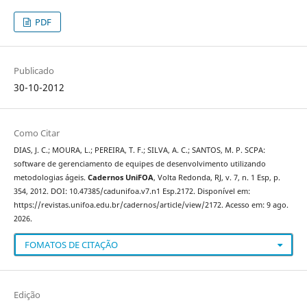
PDF
Publicado
30-10-2012
Como Citar
DIAS, J. C.; MOURA, L.; PEREIRA, T. F.; SILVA, A. C.; SANTOS, M. P. SCPA:
software de gerenciamento de equipes de desenvolvimento utilizando
metodologias ágeis.
Cadernos UniFOA
, Volta Redonda, RJ, v. 7, n. 1 Esp, p.
354, 2012. DOI: 10.47385/cadunifoa.v7.n1 Esp.2172. Disponível em:
https://revistas.unifoa.edu.br/cadernos/article/view/2172. Acesso em: 9 ago.
2026.
FOMATOS DE CITAÇÃO
Edição