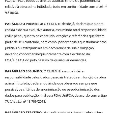
FOA/UniFOA, todos os direitos autorais (morais e patrimoniais)
relativo à obra acima intitulada, tudo em conformidade com a Lei nº
9.610/98.
PARÁGRAFO PRIMEIRO:
O CEDENTE desde já, declara que a obra
cedida é de sua exclusiva autoria, assumindo total responsabilidade
civil e penal, quanto ao conteúdo, citações e referências que fazem
parte de seu conteúdo, bem como, por eventuais questionamentos
judiciais ou extrajudiciais em decorrência de sua divulgação,
devendo concordar inequivocamente com a exclusão da
FOA/UniFOA do polo passivo de quaisquer demandas.
PARÁGRAFO SEGUNDO:
O CEDENTE assume inteira
responsabilidade pelos dados pessoais tratados em função da obra
acima intitulada, declarando ainda que observou sempre que
possível, os critérios de anonimização ou pseudonimização dos
dados para publicação final pela FOA/UniFOA, de acordo com artigo
7º, IV da Lei nº 13.709/2018.
PARÁGRAFO TERCEIRO
: Na hipótese de existirem na obra acima