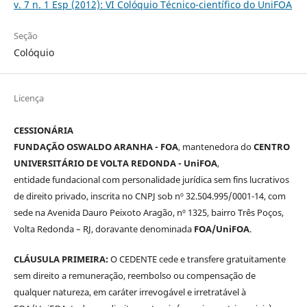
v. 7 n. 1 Esp (2012): VI Colóquio Técnico-científico do UniFOA
Seção
Colóquio
Licença
CESSIONÁRIA
FUNDAÇÃO OSWALDO ARANHA - FOA
, mantenedora do
CENTRO
UNIVERSITÁRIO DE VOLTA REDONDA - UniFOA
,
entidade fundacional com personalidade jurídica sem fins lucrativos
de direito privado, inscrita no CNPJ sob nº 32.504.995/0001-14, com
sede na Avenida Dauro Peixoto Aragão, nº 1325, bairro Três Poços,
Volta Redonda – RJ, doravante denominada
FOA/UniFOA
.
CLÁUSULA PRIMEIRA:
O CEDENTE cede e transfere gratuitamente
sem direito a remuneração, reembolso ou compensação de
qualquer natureza, em caráter irrevogável e irretratável à