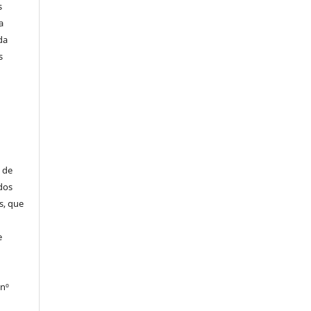
s
a
da
s
 de
dos
s, que
e
 nº