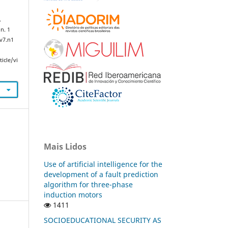
.
 n. 1
.v7.n1
icle/vi
Mais Lidos
Use of artificial intelligence for the
development of a fault prediction
algorithm for three-phase
induction motors
1411
SOCIOEDUCATIONAL SECURITY AS