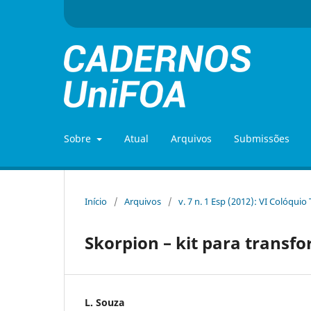
Sobre
Atual
Arquivos
Submissões
Início
/
Arquivos
/
v. 7 n. 1 Esp (2012): VI Colóquio
Skorpion – kit para transfo
L. Souza