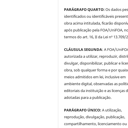
PARÁGRAFO QUARTO:
Os dados pes
identificados ou identificáveis presen
obra acima intitulada, ficarão disponí
após publicação pela FOA/UniFOA, n
termos do art. 16, II da Lei nº 13.709/
CLÁUSULA SEGUNDA
: A FOA/UniFOA
autorizada a utilizar, reproduzir, distri
divulgar, disponibilizar, publicar e lice
obra, sob qualquer forma e por quai
meios admitidos em lei, inclusive em
ambiente digital, observadas as políti
editoriais da instituição e as licenças 
adotadas para a publicação.
PARÁGRAFO ÚNICO:
A utilização,
reprodução, divulgação, publicação,
compartilhamento, licenciamento ou