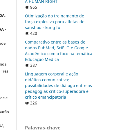
A HUMAN RIGHT
965
OA
,
Otimização do treinamento de
força explosiva para atletas de
sanshou - kung fu
A -
420
Comparativo entre as bases de
ade
dados PubMed, SciELO e Google
Acadêmico com o foco na temática
Educação Médica
nida
387
 Três
Linguagem corporal e ação
didático-comunicativa:
possibilidades de diálogo entre as
pedagogias crítico-superadora e
crítico emancipatória
de e
326
a
sação
OA,
Palavras-chave