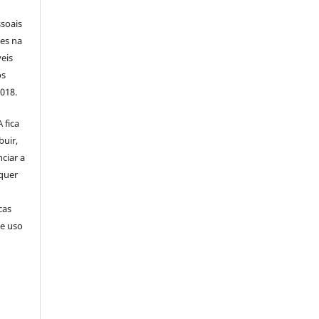
soais
tes na
veis
os
2018.
 fica
buir,
nciar a
squer
cas
de uso