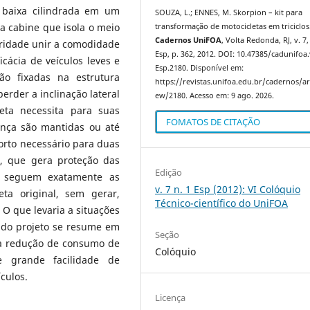
 baixa cilindrada em um
SOUZA, L.; ENNES, M. Skorpion – kit para
a cabine que isola o meio
transformação de motocicletas em triciclos
Cadernos UniFOA
, Volta Redonda, RJ, v. 7,
oridade unir a comodidade
Esp, p. 362, 2012. DOI: 10.47385/cadunifoa
cácia de veículos leves e
Esp.2180. Disponível em:
ão fixadas na estrutura
https://revistas.unifoa.edu.br/cadernos/art
perder a inclinação lateral
ew/2180. Acesso em: 9 ago. 2026.
ta necessita para suas
FOMATOS DE CITAÇÃO
ança são mantidas ou até
orto necessário para duas
, que gera proteção das
Edição
s seguem exatamente as
v. 7 n. 1 Esp (2012): VI Colóquio
ta original, sem gerar,
Técnico-científico do UniFOA
 O que levaria a situações
l do projeto se resume em
Seção
 a redução de consumo de
Colóquio
e grande facilidade de
culos.
Licença