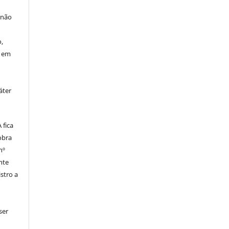
 não
à
,
o em
áter
fica
obra
nº
nte
stro a
ser