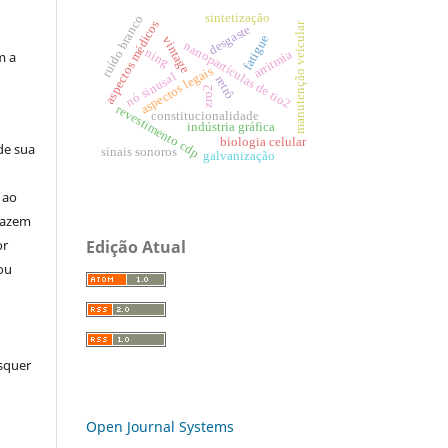
sintetização
ruído branco
aspectos médicos
manutenção veicular
desgaste
fatigue
vintage
nanopartículas de tio2
ning
arritmia
m a
aspectos legais
nó sinusal
retrô
zro2
revestimento cdp
constitucionalidade
indústria gráfica
biologia celular
de sua
sinais sonoros
galvanização
 ao
 fazem
Edição Atual
or
ou
squer
Open Journal Systems