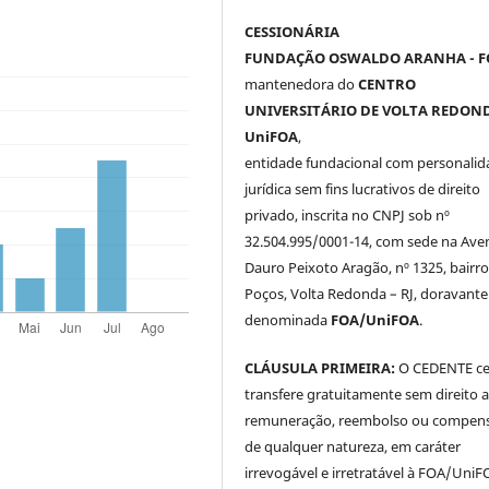
CESSIONÁRIA
FUNDAÇÃO OSWALDO ARANHA - F
mantenedora do
CENTRO
UNIVERSITÁRIO DE VOLTA REDOND
UniFOA
,
entidade fundacional com personalid
jurídica sem fins lucrativos de direito
privado, inscrita no CNPJ sob nº
32.504.995/0001-14, com sede na Ave
Dauro Peixoto Aragão, nº 1325, bairro
Poços, Volta Redonda – RJ, doravante
denominada
FOA/UniFOA
.
CLÁUSULA PRIMEIRA:
O CEDENTE ce
transfere gratuitamente sem direito 
remuneração, reembolso ou compen
de qualquer natureza, em caráter
irrevogável e irretratável à FOA/UniF