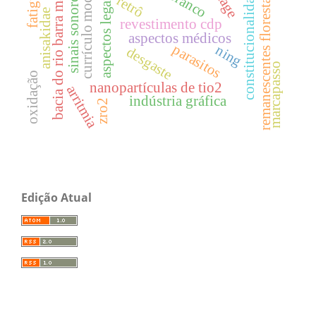
currículo modular
bacia do rio barra mansa
constitucionalidade
fatigue
remanescentes florestais
sinais sonoros
aspectos legais
retrô
anisakidae
revestimento cdp
aspectos médicos
parasitos
ning
desgaste
marcapasso
oxidação
nanopartículas de tio2
arritmia
indústria gráfica
zro2
Edição Atual