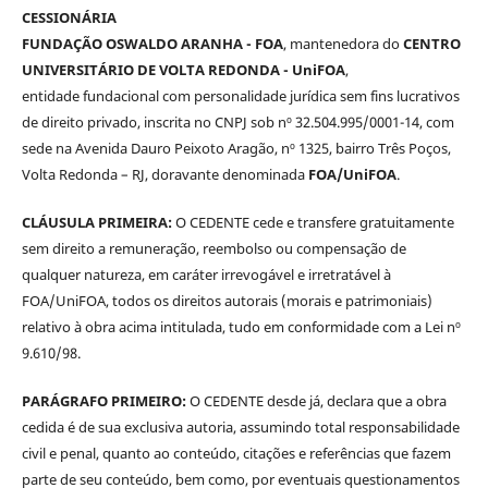
CESSIONÁRIA
FUNDAÇÃO OSWALDO ARANHA - FOA
, mantenedora do
CENTRO
UNIVERSITÁRIO DE VOLTA REDONDA - UniFOA
,
entidade fundacional com personalidade jurídica sem fins lucrativos
de direito privado, inscrita no CNPJ sob nº 32.504.995/0001-14, com
sede na Avenida Dauro Peixoto Aragão, nº 1325, bairro Três Poços,
Volta Redonda – RJ, doravante denominada
FOA/UniFOA
.
CLÁUSULA PRIMEIRA:
O CEDENTE cede e transfere gratuitamente
sem direito a remuneração, reembolso ou compensação de
qualquer natureza, em caráter irrevogável e irretratável à
FOA/UniFOA, todos os direitos autorais (morais e patrimoniais)
relativo à obra acima intitulada, tudo em conformidade com a Lei nº
9.610/98.
PARÁGRAFO PRIMEIRO:
O CEDENTE desde já, declara que a obra
cedida é de sua exclusiva autoria, assumindo total responsabilidade
civil e penal, quanto ao conteúdo, citações e referências que fazem
parte de seu conteúdo, bem como, por eventuais questionamentos