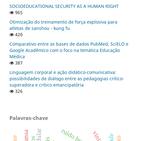
SOCIOEDUCATIONAL SECURITY AS A HUMAN RIGHT
965
Otimização do treinamento de força explosiva para
atletas de sanshou - kung fu
420
Comparativo entre as bases de dados PubMed, SciELO e
Google Acadêmico com o foco na temática Educação
Médica
387
Linguagem corporal e ação didático-comunicativa:
possibilidades de diálogo entre as pedagogias crítico-
superadora e crítico emancipatória
326
Palavras-chave
ruído branco
vintage