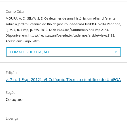
Como Citar
MOURA, A. C.; SILVA, S. E. Os detalhes de uma história: um olhar diferente
sobre o Jardim Botânico do Rio de Janeiro.
Cadernos UniFOA
, Volta Redonda,
RJ, v. 7, n. 1 Esp, p. 365, 2012. DOI: 10.47385/cadunifoa.v7.n1 Esp.2183.
Disponível em: https://revistas.unifoa.edu.br/cadernos/article/view/2183.
Acesso em: 9 ago. 2026.
FOMATOS DE CITAÇÃO
Edição
v. 7 n. 1 Esp (2012): VI Colóquio Técnico-científico do UniFOA
Seção
Colóquio
Licença