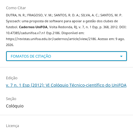
Como Citar
DUTRA, N. R.; FRAGOSO, V. M.; SANTOS, R. D. A.; SILVA, A. C.; SANTOS, M. P.
Syscoach: uma proposta de software para apoiar a gestão dos clubes de
futebol.
Cadernos UniFOA
, Volta Redonda, RJ, v. 7, n. 1 Esp, p. 368, 2012. DOI:
10.47385/cadunifoa.v7.n1 Esp.2186. Disponível em:
https://revistas.unifoa.edu.br/cadernos/article/view/2186. Acesso em: 9 ago.
2026.
FOMATOS DE CITAÇÃO
Edição
v. 7 n. 1 Esp (2012): VI Colóquio Técnico-científico do UniFOA
Seção
Colóquio
Licença