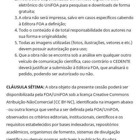
eletrônico do UniFOA para pesquisas e downloads de forma
gratuita;
A obra não será impressa, salvo em casos específicos cabendo
à Editora FOA a definição;
Todo o conteúdo é de total responsabilidade dos autores na
sua forma e originalidade;
Todas as imagens utilizadas (fotos, ilustrações, vetores e etc.)
devem possuir autorização para uso;
Que a obra não se encontra sob a análise em qualquer outro
veículo de comunicação científica, caso contrário o CEDENTE
deverá justificar a submissão à Editora FOA, que analisará o
pedido, podendo ser autorizado ou não.
CLÁUSULA SÉTIMA:
A obra objeto da presente cessão poderá ser
disponibilizada pela FOA/UniFOA sob a licença Creative Commons
Atribuição-NãoComercial (CC BY-NC), identificada na imagem abaixo
- ou outra licença que venha a ser definida pela FOA/UniFOA,
observados os critérios editoriais, institucionais, científicos e os
requisitos estabelecidos por bases indexadoras, repositórios
acadêmicos, organismos de fomento, sistemas de divulgação
científica ou demais normas aplicáveis à publicação da obra.