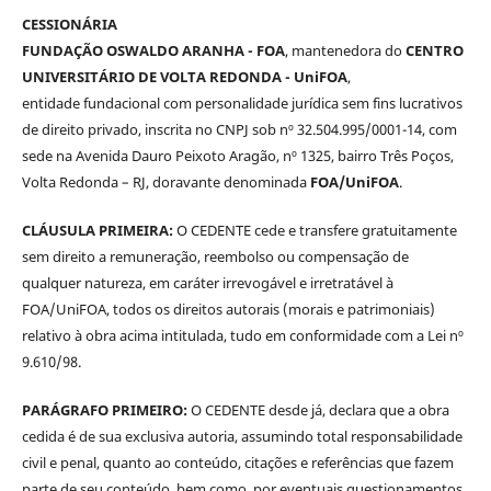
CESSIONÁRIA
FUNDAÇÃO OSWALDO ARANHA - FOA
, mantenedora do
CENTRO
UNIVERSITÁRIO DE VOLTA REDONDA - UniFOA
,
entidade fundacional com personalidade jurídica sem fins lucrativos
de direito privado, inscrita no CNPJ sob nº 32.504.995/0001-14, com
sede na Avenida Dauro Peixoto Aragão, nº 1325, bairro Três Poços,
Volta Redonda – RJ, doravante denominada
FOA/UniFOA
.
CLÁUSULA PRIMEIRA:
O CEDENTE cede e transfere gratuitamente
sem direito a remuneração, reembolso ou compensação de
qualquer natureza, em caráter irrevogável e irretratável à
FOA/UniFOA, todos os direitos autorais (morais e patrimoniais)
relativo à obra acima intitulada, tudo em conformidade com a Lei nº
9.610/98.
PARÁGRAFO PRIMEIRO:
O CEDENTE desde já, declara que a obra
cedida é de sua exclusiva autoria, assumindo total responsabilidade
civil e penal, quanto ao conteúdo, citações e referências que fazem
parte de seu conteúdo, bem como, por eventuais questionamentos