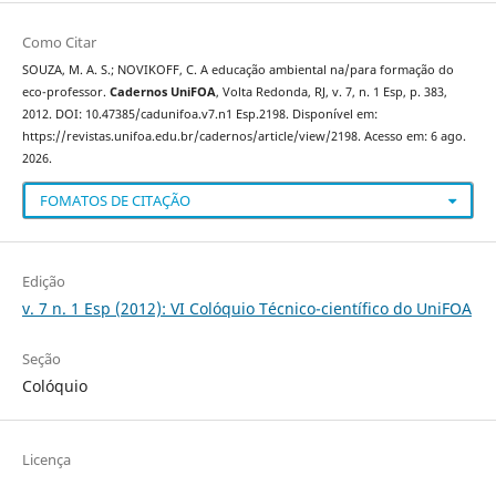
Como Citar
SOUZA, M. A. S.; NOVIKOFF, C. A educação ambiental na/para formação do
eco-professor.
Cadernos UniFOA
, Volta Redonda, RJ, v. 7, n. 1 Esp, p. 383,
2012. DOI: 10.47385/cadunifoa.v7.n1 Esp.2198. Disponível em:
https://revistas.unifoa.edu.br/cadernos/article/view/2198. Acesso em: 6 ago.
2026.
FOMATOS DE CITAÇÃO
Edição
v. 7 n. 1 Esp (2012): VI Colóquio Técnico-científico do UniFOA
Seção
Colóquio
Licença