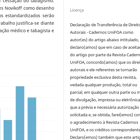
a cessação do tabagismo.
ões Novikoff como desenho
Licença
os estandardizados serão
abalho justifica-se diante
Declaração de Transferência de Direit
ação médico e tabagista e
Autorais - Cadernos UniFOA como
autor(es) do artigo abaixo intitulado,
declaro(amos) que em caso de aceita
do artigo por parte da Revista Cader
UniFOA, concordo(amos) que os direi
autorais e ele referentes se tornarão
propriedade exclusiva desta revista,
vedada qualquer produção, total ou
parcial, em qualquer outra parte ou 
de divulgação, impressa ou eletrônic
que a prévia e necessária autorização 
solicitada e, se obtida, farei(emos) co
o agradecimento à Revista Cadernos
UniFOA, e os créditos correspondente
Declaro(emos) também que este arti