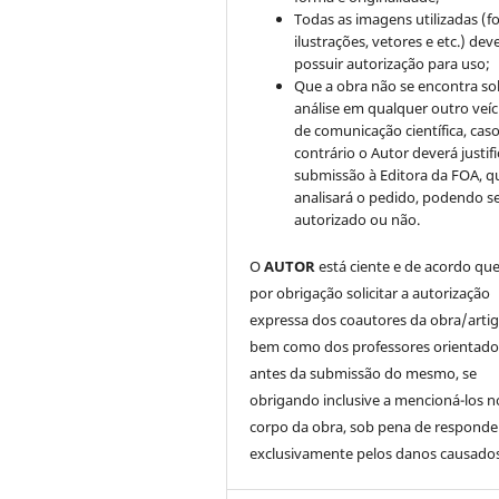
Todas as imagens utilizadas (fo
ilustrações, vetores e etc.) de
possuir autorização para uso;
Que a obra não se encontra so
análise em qualquer outro veíc
de comunicação científica, cas
contrário o Autor deverá justifi
submissão à Editora da FOA, q
analisará o pedido, podendo s
autorizado ou não.
O
AUTOR
está ciente e de acordo qu
por obrigação solicitar a autorização
expressa dos coautores da obra/artig
bem como dos professores orientado
antes da submissão do mesmo, se
obrigando inclusive a mencioná-los n
corpo da obra, sob pena de responde
exclusivamente pelos danos causados