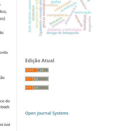
ligamento cruzado anterior
menisco
ferro fundido cinzento
mecanismo de ação
provas sorológicas
criatividade
grafita
acreditação
o
wustita
aorta torácica
alimentos
ico,
motivação
transparência
escravos
hortaliças
hematita
os)
magnetita
zoonoses
diretrizes curriculares
ão
design de brinquedo
cordo
Edição Atual
ção
ico do
loads
Open Journal Systems
na sua