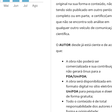
original na sua forma e conteúdo, nã
tendo sido publicado em outro periód
completo ou em parte, e certifico(am
que não se encontra sob análise em
qualquer outro veículo de comunicaç
científica.
O
AUTOR
desde já está ciente e de a
que:
A obra não poderá ser
comercializada e sua contribui
não gerará ônus para a
FOA/UniFOA
;
A obra será disponibilizada em
formato digital no sítio eletrôn
UniFOA
para pesquisas e
down
de forma gratuita;
Todo o conteúdo é de total
responsabilidade dos autores 
forma e originalidade;