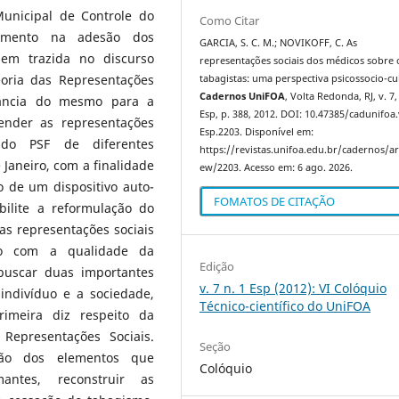
unicipal de Controle do
Como Citar
timento na adesão dos
GARCIA, S. C. M.; NOVIKOFF, C. As
em trazida no discurso
representações sociais dos médicos sobre 
eoria das Representações
tabagistas: uma perspectiva psicossocio-cul
Cadernos UniFOA
, Volta Redonda, RJ, v. 7,
tância do mesmo para a
Esp, p. 388, 2012. DOI: 10.47385/cadunifoa
ender as representações
Esp.2203. Disponível em:
s do PSF de diferentes
https://revistas.unifoa.edu.br/cadernos/art
Janeiro, com a finalidade
ew/2203. Acesso em: 6 ago. 2026.
 de um dispositivo auto-
FOMATOS DE CITAÇÃO
ilite a reformulação do
as representações sociais
ão com a qualidade da
Edição
buscar duas importantes
v. 7 n. 1 Esp (2012): VI Colóquio
 indivíduo e a sociedade,
Técnico-científico do UniFOA
imeira diz respeito da
 Representações Sociais.
Seção
ação dos elementos que
Colóquio
ntes, reconstruir as