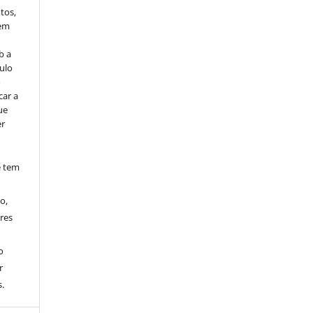
tos,
vem
b a
ulo
o
car a
ue
er
e tem
o,
res
o
r
.