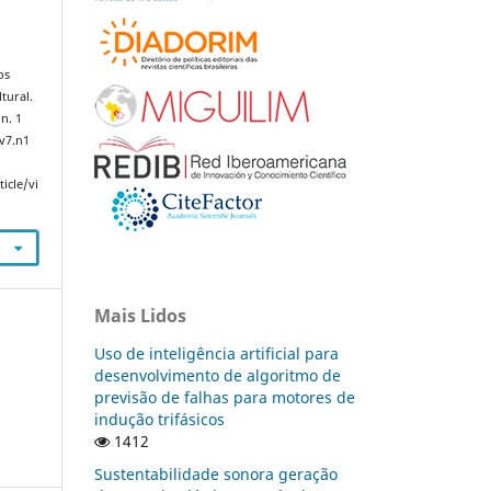
os
tural.
 n. 1
.v7.n1
icle/vi
Mais Lidos
Uso de inteligência artificial para
desenvolvimento de algoritmo de
previsão de falhas para motores de
indução trifásicos
1412
Sustentabilidade sonora geração