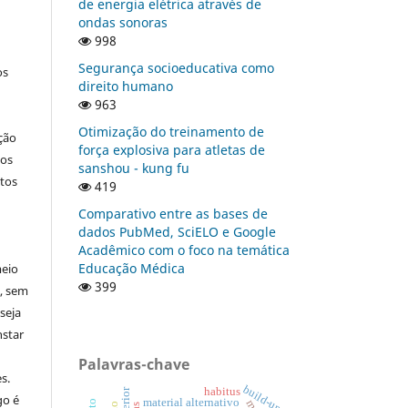
de energia elétrica através de
ondas sonoras
998
Segurança socioeducativa como
os
direito humano
963
Otimização do treinamento de
ção
força explosiva para atletas de
nos
sanshou - kung fu
tos
419
Comparativo entre as bases de
dados PubMed, SciELO e Google
Acadêmico com o foco na temática
Educação Médica
meio
399
a, sem
seja
nstar
Palavras-chave
s.
build-up
habitus
go é
material alternativo