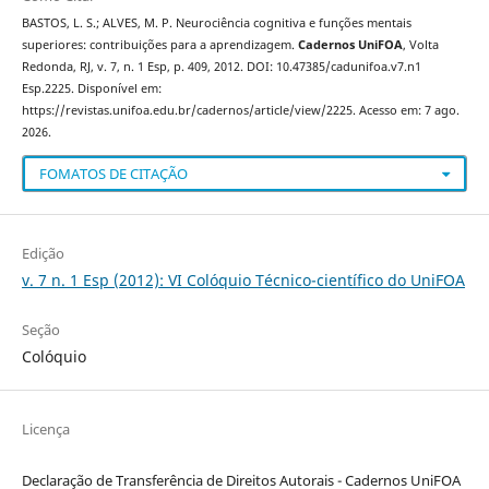
BASTOS, L. S.; ALVES, M. P. Neurociência cognitiva e funções mentais
superiores: contribuições para a aprendizagem.
Cadernos UniFOA
, Volta
Redonda, RJ, v. 7, n. 1 Esp, p. 409, 2012. DOI: 10.47385/cadunifoa.v7.n1
Esp.2225. Disponível em:
https://revistas.unifoa.edu.br/cadernos/article/view/2225. Acesso em: 7 ago.
2026.
FOMATOS DE CITAÇÃO
Edição
v. 7 n. 1 Esp (2012): VI Colóquio Técnico-científico do UniFOA
Seção
Colóquio
Licença
Declaração de Transferência de Direitos Autorais - Cadernos UniFOA