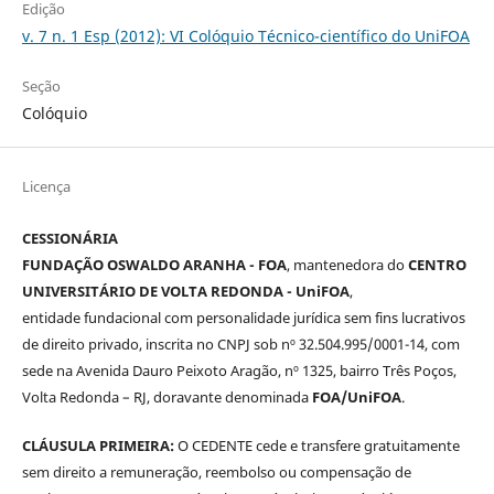
Edição
v. 7 n. 1 Esp (2012): VI Colóquio Técnico-científico do UniFOA
Seção
Colóquio
Licença
CESSIONÁRIA
FUNDAÇÃO OSWALDO ARANHA - FOA
, mantenedora do
CENTRO
UNIVERSITÁRIO DE VOLTA REDONDA - UniFOA
,
entidade fundacional com personalidade jurídica sem fins lucrativos
de direito privado, inscrita no CNPJ sob nº 32.504.995/0001-14, com
sede na Avenida Dauro Peixoto Aragão, nº 1325, bairro Três Poços,
Volta Redonda – RJ, doravante denominada
FOA/UniFOA
.
CLÁUSULA PRIMEIRA:
O CEDENTE cede e transfere gratuitamente
sem direito a remuneração, reembolso ou compensação de