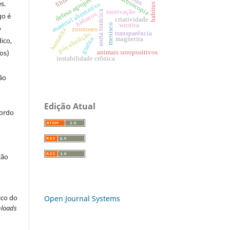
videoartroscopia
defesa agropecuária
s.
material alternativo
habitus
motivação
aorta torácica
hidratos
go é
criatividade
wustita
menisco
o
zoonoses
hematita
transparência
pós-abolição
magnetita
grafita
ico,
os)
animais soropositivos
instabilidade crônica
ão
Edição Atual
cordo
ção
ico do
Open Journal Systems
loads