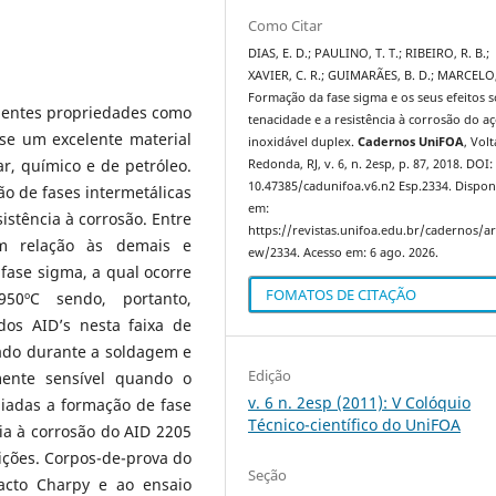
Como Citar
DIAS, E. D.; PAULINO, T. T.; RIBEIRO, R. B.;
XAVIER, C. R.; GUIMARÃES, B. D.; MARCELO, 
Formação da fase sigma e os seus efeitos 
elentes propriedades como
tenacidade e a resistência à corrosão do a
-se um excelente material
inoxidável duplex.
Cadernos UniFOA
, Volt
r, químico e de petróleo.
Redonda, RJ, v. 6, n. 2esp, p. 87, 2018. DOI:
10.47385/cadunifoa.v6.n2 Esp.2334. Dispon
ão de fases intermetálicas
em:
istência à corrosão. Entre
https://revistas.unifoa.edu.br/cadernos/art
em relação às demais e
ew/2334. Acesso em: 6 ago. 2026.
fase sigma, a qual ocorre
FOMATOS DE CITAÇÃO
50ºC sendo, portanto,
dos AID’s nesta faixa de
tado durante a soldagem e
Edição
mente sensível quando o
v. 6 n. 2esp (2011): V Colóquio
liadas a formação de fase
Técnico-científico do UniFOA
ia à corrosão do AID 2205
ições. Corpos-de-prova do
Seção
acto Charpy e ao ensaio