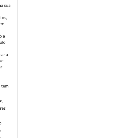
na sua
tos,
vem
b a
ulo
o
car a
ue
er
e tem
o,
res
o
r
.