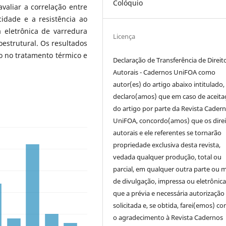
Colóquio
valiar a correlação entre
cidade e a resistência ao
a eletrônica de varredura
Licença
oestrutural. Os resultados
 no tratamento térmico e
Declaração de Transferência de Direit
Autorais - Cadernos UniFOA como
autor(es) do artigo abaixo intitulado,
declaro(amos) que em caso de aceita
do artigo por parte da Revista Cader
UniFOA, concordo(amos) que os direi
autorais e ele referentes se tornarão
propriedade exclusiva desta revista,
vedada qualquer produção, total ou
parcial, em qualquer outra parte ou 
de divulgação, impressa ou eletrônic
que a prévia e necessária autorização 
solicitada e, se obtida, farei(emos) co
o agradecimento à Revista Cadernos