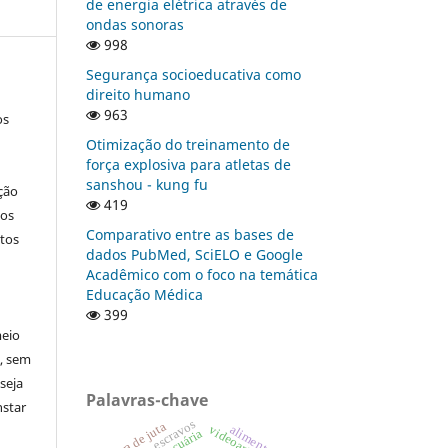
de energia elétrica através de
ondas sonoras
998
Segurança socioeducativa como
direito humano
963
os
Otimização do treinamento de
força explosiva para atletas de
sanshou - kung fu
ção
419
nos
Comparativo entre as bases de
tos
dados PubMed, SciELO e Google
Acadêmico com o foco na temática
Educação Médica
399
meio
a, sem
seja
Palavras-chave
nstar
escravos
fibra de juta
alimentos