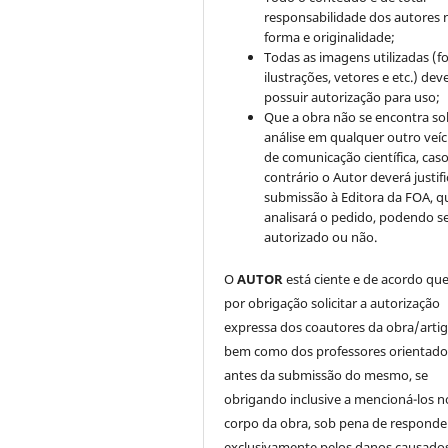
responsabilidade dos autores 
forma e originalidade;
Todas as imagens utilizadas (fo
ilustrações, vetores e etc.) de
possuir autorização para uso;
Que a obra não se encontra so
análise em qualquer outro veíc
de comunicação científica, cas
contrário o Autor deverá justifi
submissão à Editora da FOA, q
analisará o pedido, podendo s
autorizado ou não.
O
AUTOR
está ciente e de acordo qu
por obrigação solicitar a autorização
expressa dos coautores da obra/artig
bem como dos professores orientado
antes da submissão do mesmo, se
obrigando inclusive a mencioná-los n
corpo da obra, sob pena de responde
exclusivamente pelos danos causados