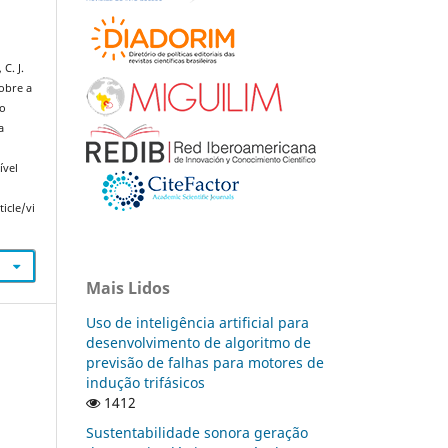
C. J.
sobre a
ço
a
ível
icle/vi
Mais Lidos
Uso de inteligência artificial para
desenvolvimento de algoritmo de
previsão de falhas para motores de
indução trifásicos
1412
Sustentabilidade sonora geração