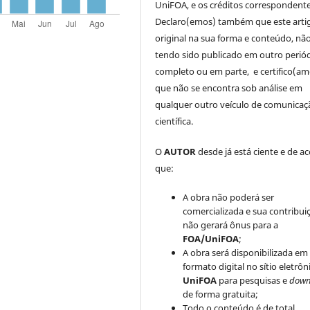
UniFOA, e os créditos correspondente
Declaro(emos) também que este arti
original na sua forma e conteúdo, nã
tendo sido publicado em outro periód
completo ou em parte, e certifico(am
que não se encontra sob análise em
qualquer outro veículo de comunicaç
científica.
O
AUTOR
desde já está ciente e de a
que:
A obra não poderá ser
comercializada e sua contribui
não gerará ônus para a
FOA/UniFOA
;
A obra será disponibilizada em
formato digital no sítio eletrôn
UniFOA
para pesquisas e
down
de forma gratuita;
Todo o conteúdo é de total