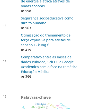
de energia elétrica através de
ondas sonoras
998
Segurança socioeducativa como
direito humano
13
963
Otimização do treinamento de
força explosiva para atletas de
sanshou - kung fu
419
Comparativo entre as bases de
14
dados PubMed, SciELO e Google
Acadêmico com o foco na temática
Educação Médica
399
15
Palavras-chave
grafita
alimentos
hematita
resina epóxi
motivação