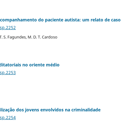
acompanhamento do paciente autista: um relato de caso
Esp.2252
. T. S. Fagundes, M. D. T. Cardoso
ditatoriais no oriente médio
Esp.2253
alização dos jovens envolvidos na criminalidade
Esp.2254