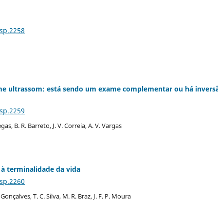
Esp.2258
xame ultrassom: está sendo um exame complementar ou há invers
Esp.2259
egas, B. R. Barreto, J. V. Correia, A. V. Vargas
à terminalidade da vida
Esp.2260
. Gonçalves, T. C. Silva, M. R. Braz, J. F. P. Moura