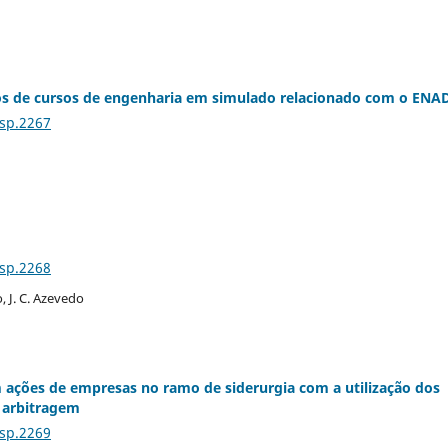
unos de cursos de engenharia em simulado relacionado com o ENA
Esp.2267
Esp.2268
o, J. C. Azevedo
m ações de empresas no ramo de siderurgia com a utilização dos
e arbitragem
Esp.2269