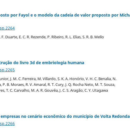
posto por Fayol e o modelo da cadeia de valor proposto por Mich
Esp.2264
. F. Duarte, E. C. R. Rezende, P. Ribeiro, R. L. Elias, S. R. B. Mello
strução do livro 3d de embriologia humana
Esp.2265
nior, J. M. C. Ferreira, M. Villardo, S. K. A. Honório, V. H. C. Benalia, N.
ra, P. B. Moraes, R. V. Amaral, R. T. Cury, J. Q. Rocha Neto, M. T. Souza,
ves, T. C. Carvalho, M. A. R. Gouvêa, J. C. S. Aragão, C. Y. Utagawa
 empresas no cenário econômico do município de Volta Redonda
Esp.2266