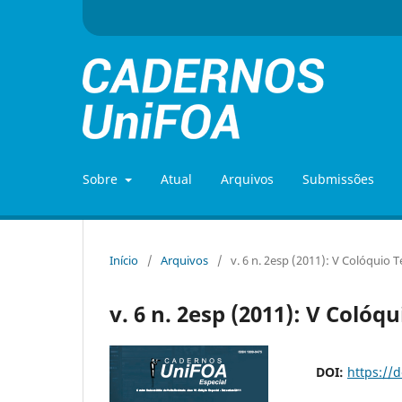
Sobre
Atual
Arquivos
Submissões
Início
/
Arquivos
/
v. 6 n. 2esp (2011): V Colóquio 
v. 6 n. 2esp (2011): V Colóq
DOI:
https://