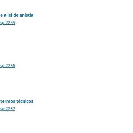
 a lei de anistia
Esp.2255
Esp.2256
 termos técnicos
Esp.2257