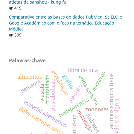
atletas de sanshou - kung fu
419
Comparativo entre as bases de dados PubMed, SciELO e
Google Acadêmico com o foco na temática Educação
Médica
399
Palavras-chave
fibra de juta
acreditação
escravos
grafita
alimentos
animais soropositivos
aorta torácica
criatividade
hematita
pós-abolição
menisco
wustita
transparência
dmaic six-sigma.
material alternativo
defesa agropecuária
zoonoses
motivação
hidratos
build-up