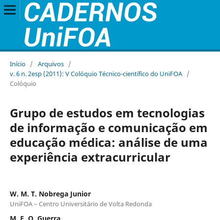
Início
/
Arquivos
/
v. 6 n. 2esp (2011): V Colóquio Técnico-científico do UniFOA
/
Colóquio
Grupo de estudos em tecnologias
de informação e comunicação em
educação médica: análise de uma
experiência extracurricular
W. M. T. Nobrega Junior
UniFOA – Centro Universitário de Volta Redonda
M. F. O. Guerra