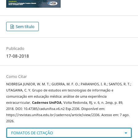
Sem título
Publicado
17-08-2018
Como Citar
NOBREGA JUNIOR, W. M. T.; GUERRA, M. F. O.; PARANHOS, I. R.; SANTOS, R. T.;
UTAGAWA, C. Y. Grupo de estudos em tecnologias de informação e
comunicação em educação médica: análise de uma experiência
extracurricular.
Cadernos UniFOA
, Volta Redonda, RJ, v. 6, n. 2esp, p. 89,
2018. DOI: 10.47385/cadunifoa.v6.n2 Esp.2336. Disponível em:
https://revistas.unifoa.edu.br/cadernos/article/view/2336. Acesso em: 7 ago.
2026.
FOMATOS DE CITAÇÃO