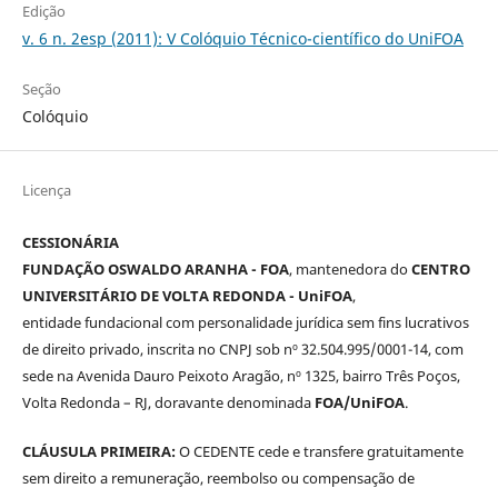
Edição
v. 6 n. 2esp (2011): V Colóquio Técnico-científico do UniFOA
Seção
Colóquio
Licença
CESSIONÁRIA
FUNDAÇÃO OSWALDO ARANHA - FOA
, mantenedora do
CENTRO
UNIVERSITÁRIO DE VOLTA REDONDA - UniFOA
,
entidade fundacional com personalidade jurídica sem fins lucrativos
de direito privado, inscrita no CNPJ sob nº 32.504.995/0001-14, com
sede na Avenida Dauro Peixoto Aragão, nº 1325, bairro Três Poços,
Volta Redonda – RJ, doravante denominada
FOA/UniFOA
.
CLÁUSULA PRIMEIRA:
O CEDENTE cede e transfere gratuitamente
sem direito a remuneração, reembolso ou compensação de