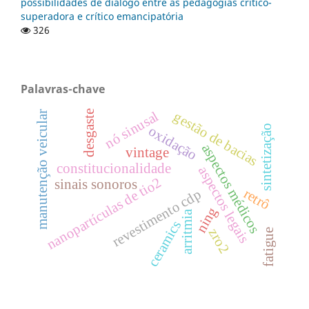
possibilidades de diálogo entre as pedagogias crítico-
superadora e crítico emancipatória
326
Palavras-chave
nó sinusal
desgaste
gestão de bacias
manutenção veicular
sintetização
oxidação
aspectos médicos
vintage
constitucionalidade
aspectos legais
nanopartículas de tio2
sinais sonoros
retrô
revestimento cdp
ning
arritmia
ceramics
zro2
fatigue