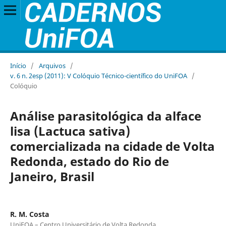
Início
/
Arquivos
/
v. 6 n. 2esp (2011): V Colóquio Técnico-científico do UniFOA
/
Colóquio
Análise parasitológica da alface
lisa (Lactuca sativa)
comercializada na cidade de Volta
Redonda, estado do Rio de
Janeiro, Brasil
R. M. Costa
UniFOA – Centro Universitário de Volta Redonda