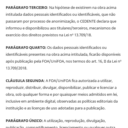
PARÁGRAFO TERCEIRO
: Na hipótese de existirem na obra acima
intitulada dados pessoais identificados ou identificáveis, que não
passaram por processo de anonimização, o CEDENTE declara que
informou e disponibilizou aos titulares/terceiros, mecanismos de
exercício dos direitos previstos na Lei nº 13.709/18.
PARÁGRAFO QUARTO:
Os dados pessoais identificados ou
identificáveis presentes na obra acima intitulada, ficarão disponíveis
após publicação pela FOA/UniFOA, nos termos do art. 16, II da Lei nº
13.709/2018.
CLÁUSULA SEGUNDA
: A FOA/UniFOA fica autorizada a utilizar,
reproduzir, distribuir, divulgar, disponibilizar, publicar e licenciar a
obra, sob qualquer forma e por quaisquer meios admitidos em lei,
inclusive em ambiente digital, observadas as políticas editoriais da
instituição e as licenças de uso adotadas para a publicação.
PARÁGRAFO ÚNICO:
A utilização, reprodução, divulgação,
publicação, compartilhamento, licenciamento ou qualquer outra