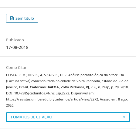
Sem título
Publicado
17-08-2018
Como Citar
COSTA, R. M.; NEVES, A. S.; ALVES, D. R. Análise parasitológica da alface lisa
(Lactuca sativa) comercializada na cidade de Volta Redonda, estado do Rio de
Janeiro, Brasil.
Cadernos UniFOA
, Volta Redonda, RJ, v. 6, n. 2esp, p. 29, 2018.
DOI: 10.47385/cadunifoa.v6.n2 Esp.2272. Disponível em:
https://revistas.unifoa.edu.br/cadernos/article/view/2272. Acesso em: 8 ago.
2026.
FOMATOS DE CITAÇÃO