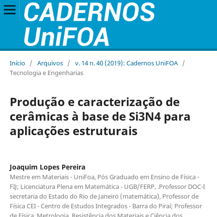
Início
/
Arquivos
/
v. 14 n. 40 (2019): Cadernos UniFOA
/
Tecnologia e Engenharias
Produção e caracterização de
cerâmicas à base de Si3N4 para
aplicações estruturais
Joaquim Lopes Pereira
Mestre em Materiais - UniFoa, Pós Graduado em Ensino de Física -
FIJ; Licenciatura Plena em Matemática - UGB/FERP, .Professor DOC-I
secretaria do Estado do Rio de Janeiro (matemática), Professor de
Física CEI - Centro de Estudos Integrados - Barra do Piraí; Professor
de Física, Metrologia, Resistência dos Materiais e Ciência dos