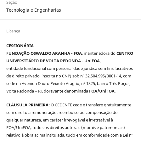
Seção
Tecnologia e Engenharias
Licença
CESSIONÁRIA
FUNDAÇÃO OSWALDO ARANHA - FOA
, mantenedora do
CENTRO
UNIVERSITÁRIO DE VOLTA REDONDA - UniFOA
,
entidade fundacional com personalidade jurídica sem fins lucrativos
de direito privado, inscrita no CNPJ sob nº 32.504.995/0001-14, com
sede na Avenida Dauro Peixoto Aragão, nº 1325, bairro Três Poços,
Volta Redonda – RJ, doravante denominada
FOA/UniFOA
.
CLÁUSULA PRIMEIRA:
O CEDENTE cede e transfere gratuitamente
sem direito a remuneração, reembolso ou compensação de
qualquer natureza, em caráter irrevogável e irretratável à
FOA/UniFOA, todos os direitos autorais (morais e patrimoniais)
relativo à obra acima intitulada, tudo em conformidade com a Lei nº