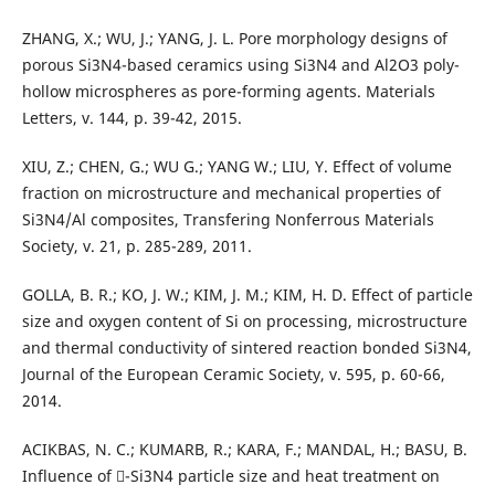
ZHANG, X.; WU, J.; YANG, J. L. Pore morphology designs of
porous Si3N4-based ceramics using Si3N4 and Al2O3 poly-
hollow microspheres as pore-forming agents. Materials
Letters, v. 144, p. 39-42, 2015.
XIU, Z.; CHEN, G.; WU G.; YANG W.; LIU, Y. Effect of volume
fraction on microstructure and mechanical properties of
Si3N4/Al composites, Transfering Nonferrous Materials
Society, v. 21, p. 285-289, 2011.
GOLLA, B. R.; KO, J. W.; KIM, J. M.; KIM, H. D. Effect of particle
size and oxygen content of Si on processing, microstructure
and thermal conductivity of sintered reaction bonded Si3N4,
Journal of the European Ceramic Society, v. 595, p. 60-66,
2014.
ACIKBAS, N. C.; KUMARB, R.; KARA, F.; MANDAL, H.; BASU, B.
Influence of -Si3N4 particle size and heat treatment on