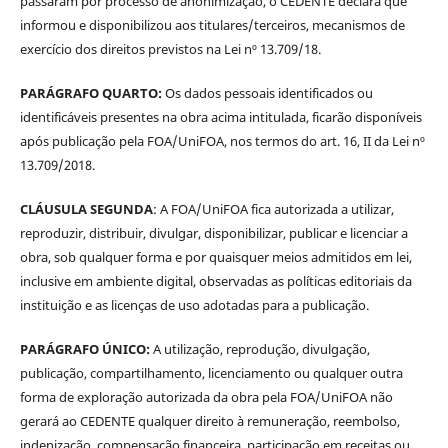
passaram por processo de anonimização, o CEDENTE declara que
informou e disponibilizou aos titulares/terceiros, mecanismos de
exercício dos direitos previstos na Lei nº 13.709/18.
PARÁGRAFO QUARTO:
Os dados pessoais identificados ou
identificáveis presentes na obra acima intitulada, ficarão disponíveis
após publicação pela FOA/UniFOA, nos termos do art. 16, II da Lei nº
13.709/2018.
CLÁUSULA SEGUNDA
: A FOA/UniFOA fica autorizada a utilizar,
reproduzir, distribuir, divulgar, disponibilizar, publicar e licenciar a
obra, sob qualquer forma e por quaisquer meios admitidos em lei,
inclusive em ambiente digital, observadas as políticas editoriais da
instituição e as licenças de uso adotadas para a publicação.
PARÁGRAFO ÚNICO:
A utilização, reprodução, divulgação,
publicação, compartilhamento, licenciamento ou qualquer outra
forma de exploração autorizada da obra pela FOA/UniFOA não
gerará ao CEDENTE qualquer direito à remuneração, reembolso,
indenização, compensação financeira, participação em receitas ou