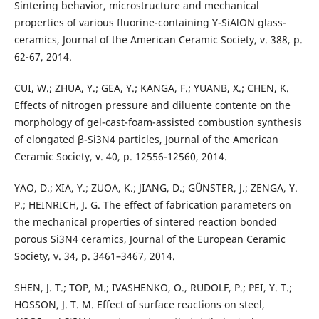
Sintering behavior, microstructure and mechanical
properties of various fluorine-containing Y-SiAlON glass-
ceramics, Journal of the American Ceramic Society, v. 388, p.
62-67, 2014.
CUI, W.; ZHUA, Y.; GEA, Y.; KANGA, F.; YUANB, X.; CHEN, K.
Effects of nitrogen pressure and diluente contente on the
morphology of gel-cast-foam-assisted combustion synthesis
of elongated β-Si3N4 particles, Journal of the American
Ceramic Society, v. 40, p. 12556-12560, 2014.
YAO, D.; XIA, Y.; ZUOA, K.; JIANG, D.; GÜNSTER, J.; ZENGA, Y.
P.; HEINRICH, J. G. The effect of fabrication parameters on
the mechanical properties of sintered reaction bonded
porous Si3N4 ceramics, Journal of the European Ceramic
Society, v. 34, p. 3461–3467, 2014.
SHEN, J. T.; TOP, M.; IVASHENKO, O., RUDOLF, P.; PEI, Y. T.;
HOSSON, J. T. M. Effect of surface reactions on steel,