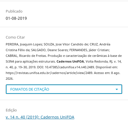
Publicado
01-08-2019
Como Citar
PEREIRA, Joaquim Lopes; SOUZA, Jose Vitor Candido de; CRUZ, Andréa
Cristina Félix da; SALGADO, Deane Soares; FERNANDES, Jáder Cristian;
CABRAL, Ricardo de Freitas. Produção e caracterização de cerâmicas à base de
Si3N4 para aplicações estruturais.
Cadernos UniFOA
, Volta Redonda, RJ, v. 14,
n. 40, p. 19–30, 2019. DOI: 10.47385/cadunifoa.v14.n40.2489. Disponível em:
https://revistas.unifoa.edu.br/cadernos/article/view/2489. Acesso em: 8 ago.
2026.
FOMATOS DE CITAÇÃO
Edição
v. 14 n. 40 (2019): Cadernos UniFOA