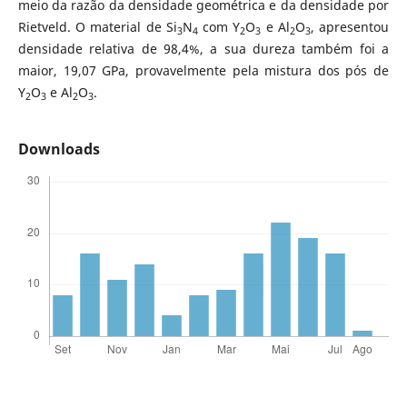
meio da razão da densidade geométrica e da densidade por
Rietveld. O material de Si
N
com Y
O
e Al
O
, apresentou
3
4
2
3
2
3
densidade relativa de 98,4%, a sua dureza também foi a
maior, 19,07 GPa, provavelmente pela mistura dos pós de
Y
O
e Al
O
.
2
3
2
3
Downloads