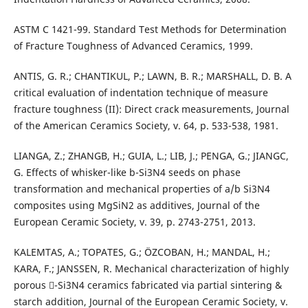
ASTM C 1421-99. Standard Test Methods for Determination
of Fracture Toughness of Advanced Ceramics, 1999.
ANTIS, G. R.; CHANTIKUL, P.; LAWN, B. R.; MARSHALL, D. B. A
critical evaluation of indentation technique of measure
fracture toughness (II): Direct crack measurements, Journal
of the American Ceramics Society, v. 64, p. 533-538, 1981.
LIANGA, Z.; ZHANGB, H.; GUIA, L.; LIB, J.; PENGA, G.; JIANGC,
G. Effects of whisker-like b-Si3N4 seeds on phase
transformation and mechanical properties of a/b Si3N4
composites using MgSiN2 as additives, Journal of the
European Ceramic Society, v. 39, p. 2743-2751, 2013.
KALEMTAS, A.; TOPATES, G.; ÖZCOBAN, H.; MANDAL, H.;
KARA, F.; JANSSEN, R. Mechanical characterization of highly
porous -Si3N4 ceramics fabricated via partial sintering &
starch addition, Journal of the European Ceramic Society, v.