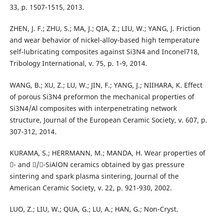
33, p. 1507-1515, 2013.
ZHEN, J. F.; ZHU, S.; MA, J.; QIA, Z.; LIU, W.; YANG, J. Friction
and wear behavior of nickel-alloy-based high temperature
self-lubricating composites against Si3N4 and Inconel718,
Tribology International, v. 75, p. 1-9, 2014.
WANG, B.; XU, Z.; LU, W.; JIN, F.; YANG, J.; NIIHARA, K. Effect
of porous Si3N4 preformon the mechanical properties of
Si3N4/Al composites with interpenetrating network
structure, Journal of the European Ceramic Society, v. 607, p.
307-312, 2014.
KURAMA, S.; HERRMANN, M.; MANDA, H. Wear properties of
- and /-SiAlON ceramics obtained by gas pressure
sintering and spark plasma sintering, Journal of the
American Ceramic Society, v. 22, p. 921-930, 2002.
LUO, Z.; LIU, W.; QUA, G.; LU, A.; HAN, G.; Non-Cryst.