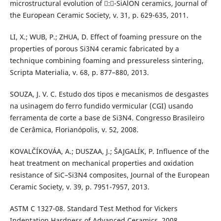
microstructural evolution of :-SiAlON ceramics, Journal of
the European Ceramic Society, v. 31, p. 629-635, 2011.
LI, X.; WUB, P.; ZHUA, D. Effect of foaming pressure on the
properties of porous Si3N4 ceramic fabricated by a
technique combining foaming and pressureless sintering,
Scripta Materialia, v. 68, p. 877–880, 2013.
SOUZA, J. V. C. Estudo dos tipos e mecanismos de desgastes
na usinagem do ferro fundido vermicular (CGI) usando
ferramenta de corte a base de Si3N4. Congresso Brasileiro
de Cerâmica, Florianópolis, v. 52, 2008.
KOVALČÍKOVÁA, A.; DUSZAA, J.; ŠAJGALÍK, P. Influence of the
heat treatment on mechanical properties and oxidation
resistance of SiC–Si3N4 composites, Journal of the European
Ceramic Society, v. 39, p. 7951-7957, 2013.
ASTM C 1327-08. Standard Test Method for Vickers
Indentation Hardness of Advanced Ceramics, 2008.