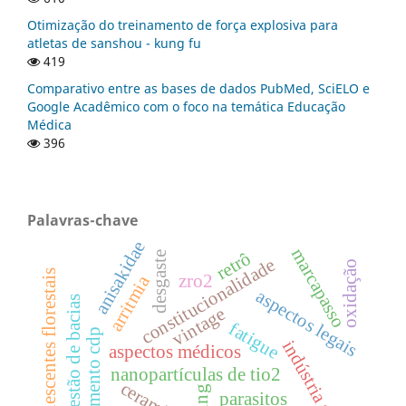
Otimização do treinamento de força explosiva para
atletas de sanshou - kung fu
419
Comparativo entre as bases de dados PubMed, SciELO e
Google Acadêmico com o foco na temática Educação
Médica
396
Palavras-chave
anisakidae
marcapasso
retrô
desgaste
constitucionalidade
oxidação
remanescentes florestais
zro2
arritmia
aspectos legais
gestão de bacias
vintage
fatigue
revestimento cdp
indústria gráfica
aspectos médicos
nanopartículas de tio2
ceramics
ning
parasitos