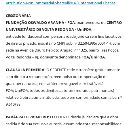
Attribution-NonCommercial-ShareAlike 4.0 International License
.
CESSIONÁRIA
FUNDAÇÃO OSWALDO ARANHA - FOA
, mantenedora do
CENTRO
UNIVERSITÁRIO DE VOLTA REDONDA - UniFOA
,
entidade fundacional com personalidade jurídica sem fins lucrativos
de direito privado, inscrita no CNPJ sob nº 32.504.995/0001-14, com
sede na Avenida Dauro Peixoto Aragão, nº 1325, bairro Três Poços,
Volta Redonda – RJ, doravante denominada
FOA/UniFOA
.
CLÁUSULA PRIMEIRA:
O CEDENTE cede e transfere gratuitamente
sem direito a remuneração, reembolso ou compensação de
qualquer natureza, em caráter irrevogável e irretratável à
FOA/UniFOA, todos os direitos autorais (morais e patrimoniais)
relativo à obra acima intitulada, tudo em conformidade com a Lei nº
9.610/98.
PARÁGRAFO PRIMEIRO:
O CEDENTE desde já, declara que a obra
cedida é de sua exclusiva autoria, assumindo total responsabilidade