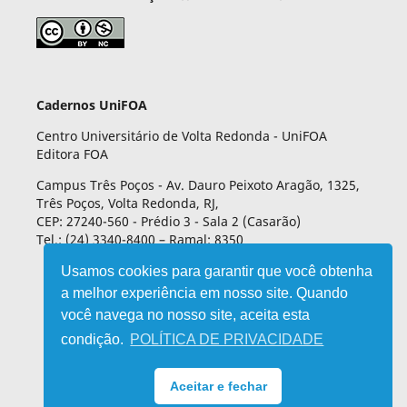
Cadernos UniFOA
Centro Universitário de Volta Redonda - UniFOA
Editora FOA
Campus Três Poços - Av. Dauro Peixoto Aragão, 1325,
Três Poços, Volta Redonda, RJ,
CEP: 27240-560 - Prédio 3 - Sala 2 (Casarão)
Tel.: (24) 3340-8400 – Ramal: 8350
Usamos cookies para garantir que você obtenha
a melhor experiência em nosso site. Quando
você navega no nosso site, aceita esta
condição.
POLÍTICA DE PRIVACIDADE
Aceitar e fechar