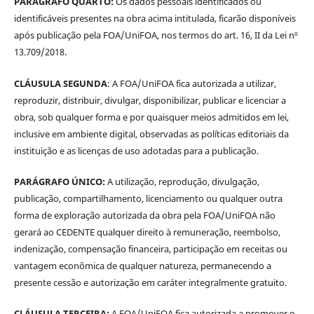
PARÁGRAFO QUARTO:
Os dados pessoais identificados ou
identificáveis presentes na obra acima intitulada, ficarão disponíveis
após publicação pela FOA/UniFOA, nos termos do art. 16, II da Lei nº
13.709/2018.
CLÁUSULA SEGUNDA
: A FOA/UniFOA fica autorizada a utilizar,
reproduzir, distribuir, divulgar, disponibilizar, publicar e licenciar a
obra, sob qualquer forma e por quaisquer meios admitidos em lei,
inclusive em ambiente digital, observadas as políticas editoriais da
instituição e as licenças de uso adotadas para a publicação.
PARÁGRAFO ÚNICO:
A utilização, reprodução, divulgação,
publicação, compartilhamento, licenciamento ou qualquer outra
forma de exploração autorizada da obra pela FOA/UniFOA não
gerará ao CEDENTE qualquer direito à remuneração, reembolso,
indenização, compensação financeira, participação em receitas ou
vantagem econômica de qualquer natureza, permanecendo a
presente cessão e autorização em caráter integralmente gratuito.
CLÁUSULA TERCEIRA:
A FOA/UniFOA fica autorizada a promover o