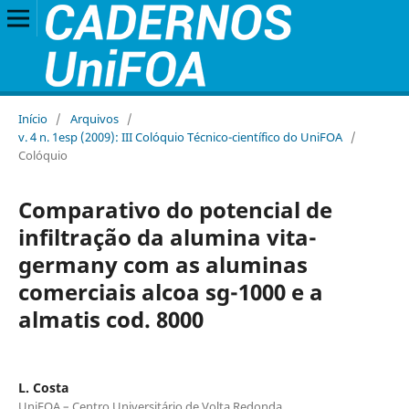
Início
/
Arquivos
/
v. 4 n. 1esp (2009): III Colóquio Técnico-científico do UniFOA
/
Colóquio
Comparativo do potencial de
infiltração da alumina vita-
germany com as aluminas
comerciais alcoa sg-1000 e a
almatis cod. 8000
L. Costa
UniFOA – Centro Universitário de Volta Redonda