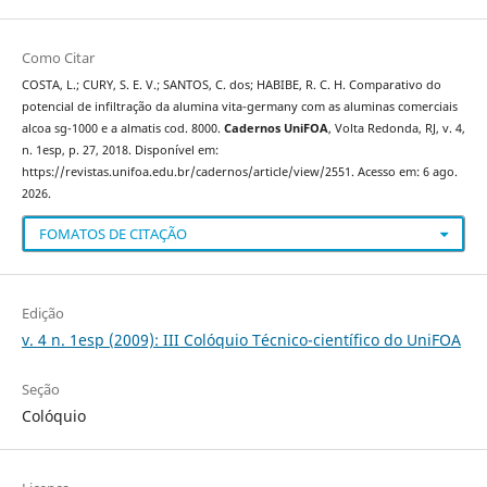
Como Citar
COSTA, L.; CURY, S. E. V.; SANTOS, C. dos; HABIBE, R. C. H. Comparativo do
potencial de infiltração da alumina vita-germany com as aluminas comerciais
alcoa sg-1000 e a almatis cod. 8000.
Cadernos UniFOA
, Volta Redonda, RJ, v. 4,
n. 1esp, p. 27, 2018. Disponível em:
https://revistas.unifoa.edu.br/cadernos/article/view/2551. Acesso em: 6 ago.
2026.
FOMATOS DE CITAÇÃO
Edição
v. 4 n. 1esp (2009): III Colóquio Técnico-científico do UniFOA
Seção
Colóquio