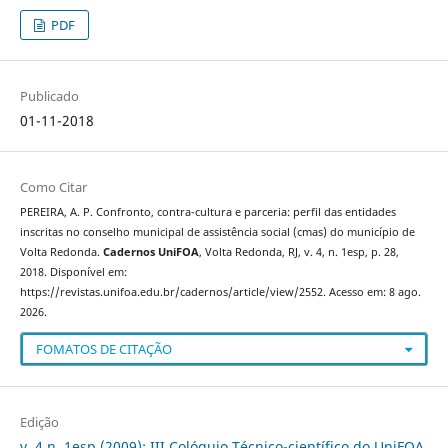
PDF
Publicado
01-11-2018
Como Citar
PEREIRA, A. P. Confronto, contra-cultura e parceria: perfil das entidades
inscritas no conselho municipal de assistência social (cmas) do município de
Volta Redonda.
Cadernos UniFOA
, Volta Redonda, RJ, v. 4, n. 1esp, p. 28,
2018. Disponível em:
https://revistas.unifoa.edu.br/cadernos/article/view/2552. Acesso em: 8 ago.
2026.
FOMATOS DE CITAÇÃO
Edição
v. 4 n. 1esp (2009): III Colóquio Técnico-científico do UniFOA