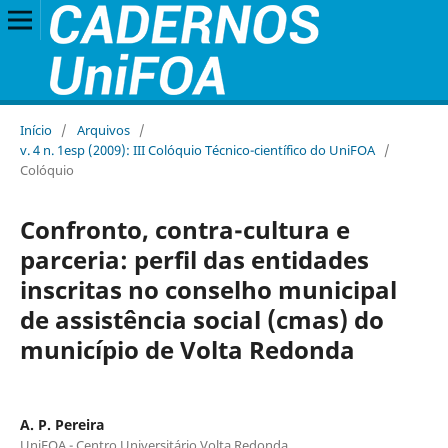
Início
/
Arquivos
/
v. 4 n. 1esp (2009): III Colóquio Técnico-científico do UniFOA
/
Colóquio
Confronto, contra-cultura e
parceria: perfil das entidades
inscritas no conselho municipal
de assistência social (cmas) do
município de Volta Redonda
A. P. Pereira
UniFOA - Centro Universitário Volta Redonda