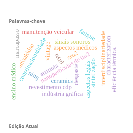
Palavras-chave
fatigue
manutenção veicular
marcapasso
interdisciplinariedade
characterization
constitucionalidade
sinais sonoros
vintage
anisakidae
aspectos médicos
eficiência térmica.
zro2
nanopartículas de tio2
retrô
sintetização
aspectos legais
arritmia
ensino médico
desgaste
ning
ceramics
revestimento cdp
indústria gráfica
Edição Atual