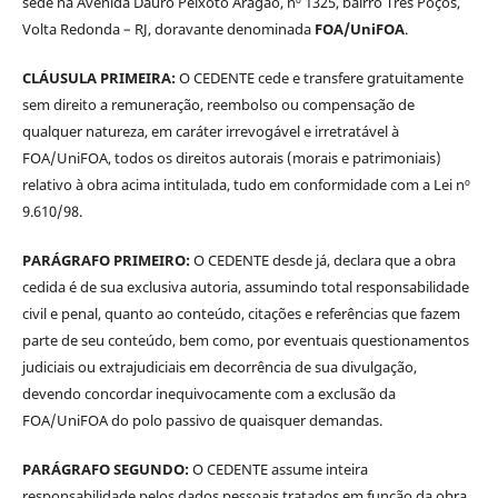
sede na Avenida Dauro Peixoto Aragão, nº 1325, bairro Três Poços,
Volta Redonda – RJ, doravante denominada
FOA/UniFOA
.
CLÁUSULA PRIMEIRA:
O CEDENTE cede e transfere gratuitamente
sem direito a remuneração, reembolso ou compensação de
qualquer natureza, em caráter irrevogável e irretratável à
FOA/UniFOA, todos os direitos autorais (morais e patrimoniais)
relativo à obra acima intitulada, tudo em conformidade com a Lei nº
9.610/98.
PARÁGRAFO PRIMEIRO:
O CEDENTE desde já, declara que a obra
cedida é de sua exclusiva autoria, assumindo total responsabilidade
civil e penal, quanto ao conteúdo, citações e referências que fazem
parte de seu conteúdo, bem como, por eventuais questionamentos
judiciais ou extrajudiciais em decorrência de sua divulgação,
devendo concordar inequivocamente com a exclusão da
FOA/UniFOA do polo passivo de quaisquer demandas.
PARÁGRAFO SEGUNDO:
O CEDENTE assume inteira
responsabilidade pelos dados pessoais tratados em função da obra