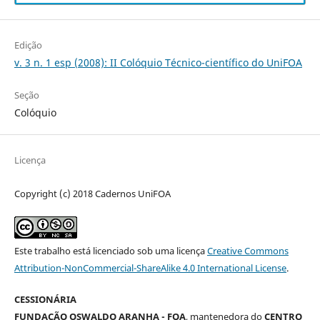
Edição
v. 3 n. 1 esp (2008): II Colóquio Técnico-científico do UniFOA
Seção
Colóquio
Licença
Copyright (c) 2018 Cadernos UniFOA
Este trabalho está licenciado sob uma licença
Creative Commons
Attribution-NonCommercial-ShareAlike 4.0 International License
.
CESSIONÁRIA
FUNDAÇÃO OSWALDO ARANHA - FOA
, mantenedora do
CENTRO