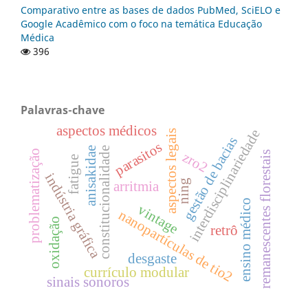
Comparativo entre as bases de dados PubMed, SciELO e
Google Acadêmico com o foco na temática Educação
Médica
396
Palavras-chave
aspectos médicos
interdisciplinariedade
aspectos legais
gestão de bacias
parasitos
anisakidae
constitucionalidade
problematização
remanescentes florestais
zro2
fatigue
indústria gráfica
ning
arritmia
ensino médico
vintage
nanopartículas de tio2
oxidação
retrô
desgaste
currículo modular
sinais sonoros