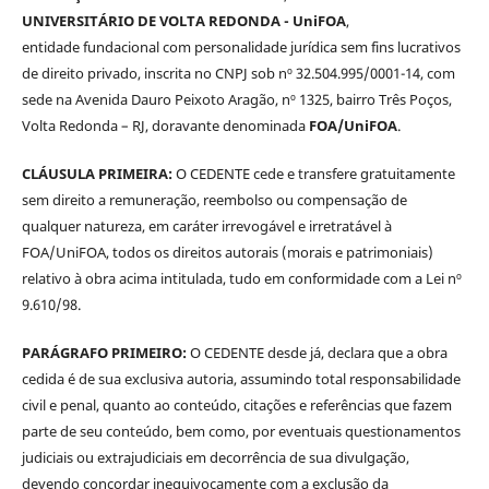
UNIVERSITÁRIO DE VOLTA REDONDA - UniFOA
,
entidade fundacional com personalidade jurídica sem fins lucrativos
de direito privado, inscrita no CNPJ sob nº 32.504.995/0001-14, com
sede na Avenida Dauro Peixoto Aragão, nº 1325, bairro Três Poços,
Volta Redonda – RJ, doravante denominada
FOA/UniFOA
.
CLÁUSULA PRIMEIRA:
O CEDENTE cede e transfere gratuitamente
sem direito a remuneração, reembolso ou compensação de
qualquer natureza, em caráter irrevogável e irretratável à
FOA/UniFOA, todos os direitos autorais (morais e patrimoniais)
relativo à obra acima intitulada, tudo em conformidade com a Lei nº
9.610/98.
PARÁGRAFO PRIMEIRO:
O CEDENTE desde já, declara que a obra
cedida é de sua exclusiva autoria, assumindo total responsabilidade
civil e penal, quanto ao conteúdo, citações e referências que fazem
parte de seu conteúdo, bem como, por eventuais questionamentos
judiciais ou extrajudiciais em decorrência de sua divulgação,
devendo concordar inequivocamente com a exclusão da