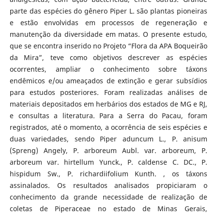
parte das espécies do gênero Piper L. são plantas pioneiras
e estão envolvidas em processos de regeneração e
manutenção da diversidade em matas. O presente estudo,
que se encontra inserido no Projeto “Flora da APA Boqueirão
da Mira”, teve como objetivos descrever as espécies
ocorrentes, ampliar o conhecimento sobre táxons
endêmicos e/ou ameaçados de extinção e gerar subsídios
para estudos posteriores. Foram realizadas análises de
materiais depositados em herbários dos estados de MG e RJ,
e consultas a literatura. Para a Serra do Pacau, foram
registrados, até o momento, a ocorrência de seis espécies e
duas variedades, sendo Piper aduncum L., P. anisum
(Spreng) Angely, P. arboreum Aubl. var. arboreum, P.
arboreum var. hirtellum Yunck., P. caldense C. DC., P.
hispidum Sw., P. richardiifolium Kunth. , os táxons
assinalados. Os resultados analisados propiciaram o
conhecimento da grande necessidade de realização de
coletas de Piperaceae no estado de Minas Gerais,