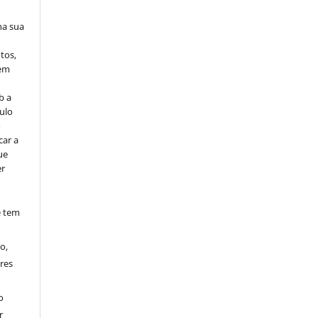
na sua
tos,
vem
b a
ulo
o
car a
ue
er
e tem
o,
res
o
r