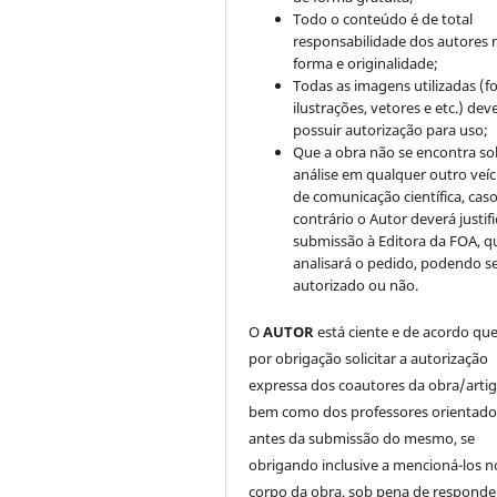
Todo o conteúdo é de total
responsabilidade dos autores 
forma e originalidade;
Todas as imagens utilizadas (fo
ilustrações, vetores e etc.) de
possuir autorização para uso;
Que a obra não se encontra so
análise em qualquer outro veíc
de comunicação científica, cas
contrário o Autor deverá justifi
submissão à Editora da FOA, q
analisará o pedido, podendo s
autorizado ou não.
O
AUTOR
está ciente e de acordo qu
por obrigação solicitar a autorização
expressa dos coautores da obra/artig
bem como dos professores orientado
antes da submissão do mesmo, se
obrigando inclusive a mencioná-los n
corpo da obra, sob pena de responde