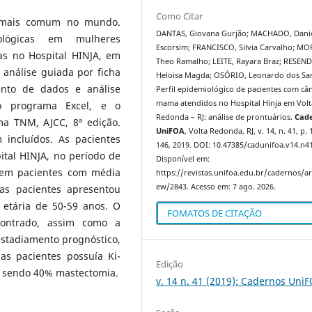
Como Citar
 mais comum no mundo.
DANTAS, Giovana Gurjão; MACHADO, Dani
atológicas em mulheres
Escorsim; FRANCISCO, Silvia Carvalho; MO
s no Hospital HINJA, em
Theo Ramalho; LEITE, Rayara Braz; RESEND
análise guiada por ficha
Heloisa Magda; OSÓRIO, Leonardo dos Sa
ento de dados e análise
Perfil epidemiológico de pacientes com câ
mama atendidos no Hospital Hinja em Volt
do programa Excel, e o
Redonda – RJ: análise de prontuários.
Cad
ma TNM, AJCC, 8ª edição.
UniFOA
, Volta Redonda, RJ, v. 14, n. 41, p.
 incluídos. As pacientes
146, 2019. DOI: 10.47385/cadunifoa.v14.n4
ital HINJA, no período de
Disponível em:
a em pacientes com média
https://revistas.unifoa.edu.br/cadernos/art
ew/2843. Acesso em: 7 ago. 2026.
as pacientes apresentou
 etária de 50-59 anos. O
FOMATOS DE CITAÇÃO
ncontrado, assim como a
estadiamento prognóstico,
s pacientes possuía Ki-
Edição
, sendo 40% mastectomia.
v. 14 n. 41 (2019): Cadernos Uni