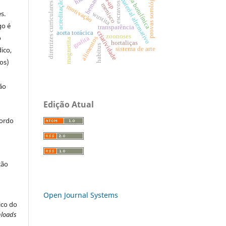
toxina botulínica
provas sorológicas
hematita
material alternativo
acreditação
escravos
diretrizes curriculares
menisco
motivação
s.
wustita
go é
transparência
aorta torácica
criatividade
zoonoses
o
grafita
alimentos
magnetita
hortaliças
habitus
sistema de arte
ico,
os)
ão
Edição Atual
cordo
ção
Open Journal Systems
ico do
loads