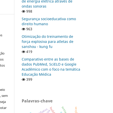
de energia elétrica através de
ondas sonoras
998
Segurança socioeducativa como
direito humano
963
os
Otimização do treinamento de
força explosiva para atletas de
sanshou - kung fu
419
ção
Comparativo entre as bases de
nos
dados PubMed, SciELO e Google
tos
Acadêmico com o foco na temática
Educação Médica
399
meio
a, sem
Palavras-chave
seja
nstar
build-up
hidratos