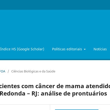
Índice H5 (Google Scholar)
Políticas editoriais
Notícias
iFOA
/
Ciências Biológicas e da Saúde
pacientes com câncer de mama atendid
 Redonda – RJ: análise de prontuários