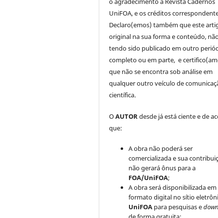
o agradecimento à Revista Cadernos
UniFOA, e os créditos correspondente
Declaro(emos) também que este arti
original na sua forma e conteúdo, nã
tendo sido publicado em outro periód
completo ou em parte, e certifico(am
que não se encontra sob análise em
qualquer outro veículo de comunicaç
científica.
O
AUTOR
desde já está ciente e de a
que:
A obra não poderá ser
comercializada e sua contribui
não gerará ônus para a
FOA/UniFOA
;
A obra será disponibilizada em
formato digital no sítio eletrôn
UniFOA
para pesquisas e
down
de forma gratuita;