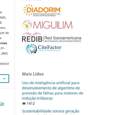
el
RAIS,
E,
ntos.
ncer de
a
ernos
 137–
1.2843.
icle/vi
Mais Lidos
Uso de inteligência artificial para
desenvolvimento de algoritmo de
previsão de falhas para motores de
indução trifásicos
1412
FOA
Sustentabilidade sonora geração