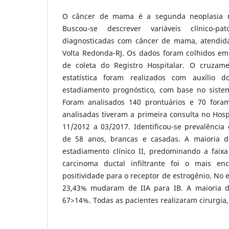
O câncer de mama é a segunda neoplasia
Buscou-se descrever variáveis clínico-p
diagnosticadas com câncer de mama, atendida
Volta Redonda-RJ. Os dados foram colhidos em 
de coleta do Registro Hospitalar. O cruzam
estatística foram realizados com auxílio 
estadiamento prognóstico, com base no siste
Foram analisados 140 prontuários e 70 foram
analisadas tiveram a primeira consulta no Hosp
11/2012 a 03/2017. Identificou-se prevalênci
de 58 anos, brancas e casadas. A maioria d
estadiamento clínico II, predominando a faixa
carcinoma ductal infiltrante foi o mais e
positividade para o receptor de estrogênio. No 
23,43% mudaram de IIA para IB. A maioria da
67>14%. Todas as pacientes realizaram cirurgia