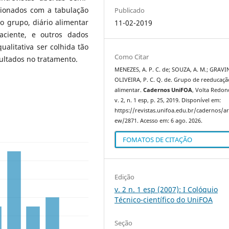
acionados com a tabulação
Publicado
o grupo, diário alimentar
11-02-2019
aciente, e outros dados
ualitativa ser colhida tão
Como Citar
ultados no tratamento.
MENEZES, A. P. C. de; SOUZA, A. M.; GRAVIN
OLIVEIRA, P. C. Q. de. Grupo de reeducaçã
alimentar.
Cadernos UniFOA
, Volta Redond
v. 2, n. 1 esp, p. 25, 2019. Disponível em:
https://revistas.unifoa.edu.br/cadernos/art
ew/2871. Acesso em: 6 ago. 2026.
FOMATOS DE CITAÇÃO
Edição
v. 2 n. 1 esp (2007): I Colóquio
Técnico-científico do UniFOA
Seção