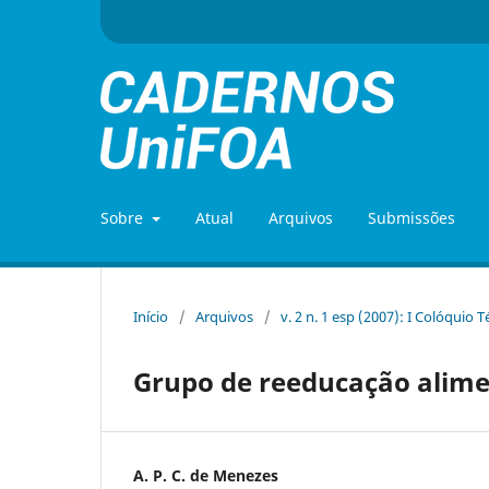
Sobre
Atual
Arquivos
Submissões
Início
/
Arquivos
/
v. 2 n. 1 esp (2007): I Colóquio 
Grupo de reeducação alim
A. P. C. de Menezes