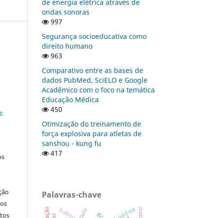
de energia elétrica através de
ondas sonoras
997
Segurança socioeducativa como
direito humano
963
Comparativo entre as bases de
dados PubMed, SciELO e Google
Acadêmico com o foco na temática
Educação Médica
a
450
-
Otimização do treinamento de
força explosiva para atletas de
sanshou - kung fu
417
os
ção
Palavras-chave
nos
build-up
habitus
tos