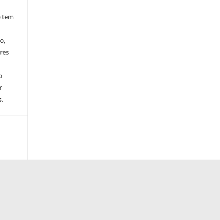
e tem
o,
res
o
r
.