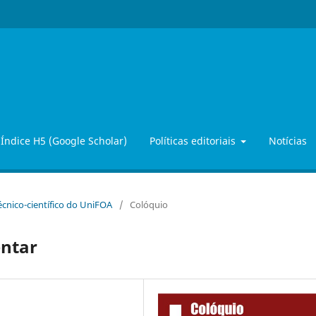
Índice H5 (Google Scholar)
Políticas editoriais
Notícias
Técnico-científico do UniFOA
/
Colóquio
entar