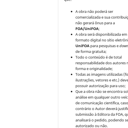
A obra não poderá ser
comercializada e sua contribui
não gerará ônus para a
FOA/UniFOA
;
A obra será disponibilizada em
formato digital no sítio eletrôn
UniFOA
para pesquisas e
down
de forma gratuita;
Todo o conteúdo é de total
responsabilidade dos autores 
forma e originalidade;
Todas as imagens utilizadas (fo
ilustrações, vetores e etc.) de
possuir autorização para uso;
Que a obra não se encontra so
análise em qualquer outro veíc
de comunicação científica, cas
contrário o Autor deverá justifi
submissão à Editora da FOA, q
analisará o pedido, podendo s
autorizado ou não.