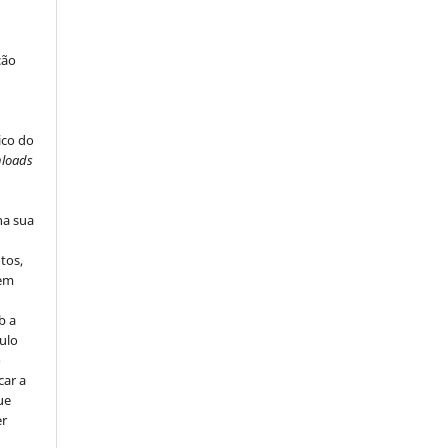
ção
ico do
loads
na sua
tos,
vem
b a
ulo
o
car a
ue
er