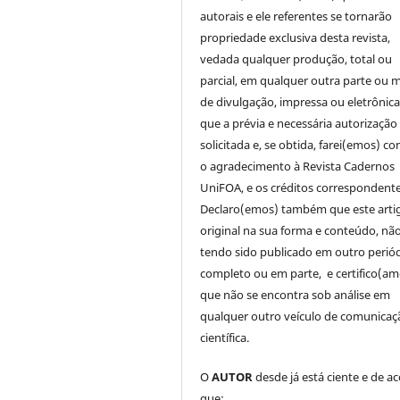
autorais e ele referentes se tornarão
propriedade exclusiva desta revista,
vedada qualquer produção, total ou
parcial, em qualquer outra parte ou 
de divulgação, impressa ou eletrônic
que a prévia e necessária autorização 
solicitada e, se obtida, farei(emos) co
o agradecimento à Revista Cadernos
UniFOA, e os créditos correspondente
Declaro(emos) também que este arti
original na sua forma e conteúdo, nã
tendo sido publicado em outro periód
completo ou em parte, e certifico(am
que não se encontra sob análise em
qualquer outro veículo de comunicaç
científica.
O
AUTOR
desde já está ciente e de a
que: