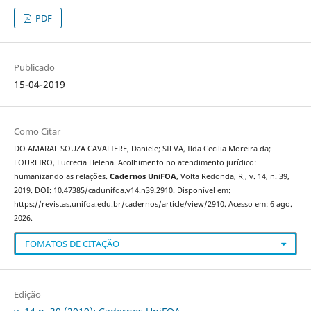
PDF
Publicado
15-04-2019
Como Citar
DO AMARAL SOUZA CAVALIERE, Daniele; SILVA, Ilda Cecilia Moreira da;
LOUREIRO, Lucrecia Helena. Acolhimento no atendimento jurídico:
humanizando as relações.
Cadernos UniFOA
, Volta Redonda, RJ, v. 14, n. 39,
2019. DOI: 10.47385/cadunifoa.v14.n39.2910. Disponível em:
https://revistas.unifoa.edu.br/cadernos/article/view/2910. Acesso em: 6 ago.
2026.
FOMATOS DE CITAÇÃO
Edição