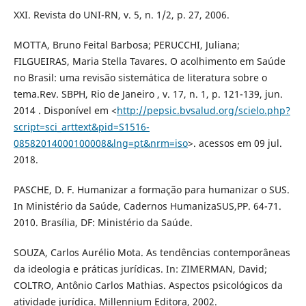
XXI. Revista do UNI-RN, v. 5, n. 1/2, p. 27, 2006.
MOTTA, Bruno Feital Barbosa; PERUCCHI, Juliana;
FILGUEIRAS, Maria Stella Tavares. O acolhimento em Saúde
no Brasil: uma revisão sistemática de literatura sobre o
tema.Rev. SBPH, Rio de Janeiro , v. 17, n. 1, p. 121-139, jun.
2014 . Disponível em <
http://pepsic.bvsalud.org/scielo.php?
script=sci_arttext&pid=S1516-
08582014000100008&lng=pt&nrm=iso
>. acessos em 09 jul.
2018.
PASCHE, D. F. Humanizar a formação para humanizar o SUS.
In Ministério da Saúde, Cadernos HumanizaSUS,PP. 64-71.
2010. Brasília, DF: Ministério da Saúde.
SOUZA, Carlos Aurélio Mota. As tendências contemporâneas
da ideologia e práticas jurídicas. In: ZIMERMAN, David;
COLTRO, Antônio Carlos Mathias. Aspectos psicológicos da
atividade jurídica. Millennium Editora, 2002.