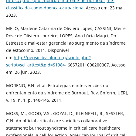
https://j.pucsp.br/noticia/sindrome-de-burnout-ja-e-
classificada-como-doenca-ocupaciona
. Acesso em: 23 mai.
2023.
MELO, Marlene Catarina de Oliviera Lopes; CASSINI, Meire
Rose de Oliviera Loureiro; LOPES, Ana Lúcia Magri. Do
Estresse e mal-estar gerencial ao surgimento da síndrome
de estocolmo. 2011. Disponível
em:
http://pepsic.bvsalud.org/scielo.php?
script=sci_arttext&pid=S1984-
66572011000200007. Acesso
em: 26 jun. 2023.
MORENO, F.N. et al. Estratégias e intervenções no
enfrentamento da síndrome de Burnout. Rev. Enferm. UERJ,
v. 19, n. 1, p. 140-145, 2011.
MOSS, M., GOOD, V.S., GOZAL, D., KLEINPELL, R., SESSLER,
C.N. An official critical care societies collaborative
statement: burnout syndrome in critical care healthcare
professionals: a call for action. American Journal of Critical