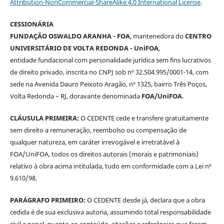
Attribution-NonCommercial-ShareAlike 4.0 International License
.
CESSIONÁRIA
FUNDAÇÃO OSWALDO ARANHA - FOA
, mantenedora do
CENTRO
UNIVERSITÁRIO DE VOLTA REDONDA - UniFOA
,
entidade fundacional com personalidade jurídica sem fins lucrativos
de direito privado, inscrita no CNPJ sob nº 32.504.995/0001-14, com
sede na Avenida Dauro Peixoto Aragão, nº 1325, bairro Três Poços,
Volta Redonda – RJ, doravante denominada
FOA/UniFOA
.
CLÁUSULA PRIMEIRA:
O CEDENTE cede e transfere gratuitamente
sem direito a remuneração, reembolso ou compensação de
qualquer natureza, em caráter irrevogável e irretratável à
FOA/UniFOA, todos os direitos autorais (morais e patrimoniais)
relativo à obra acima intitulada, tudo em conformidade com a Lei nº
9.610/98.
PARÁGRAFO PRIMEIRO:
O CEDENTE desde já, declara que a obra
cedida é de sua exclusiva autoria, assumindo total responsabilidade