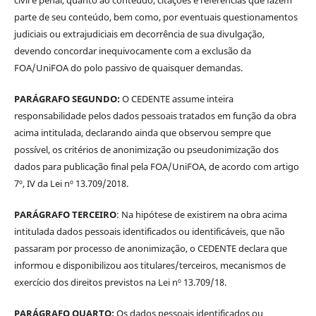
civil e penal, quanto ao conteúdo, citações e referências que fazem
parte de seu conteúdo, bem como, por eventuais questionamentos
judiciais ou extrajudiciais em decorrência de sua divulgação,
devendo concordar inequivocamente com a exclusão da
FOA/UniFOA do polo passivo de quaisquer demandas.
PARÁGRAFO SEGUNDO:
O CEDENTE assume inteira
responsabilidade pelos dados pessoais tratados em função da obra
acima intitulada, declarando ainda que observou sempre que
possível, os critérios de anonimização ou pseudonimização dos
dados para publicação final pela FOA/UniFOA, de acordo com artigo
7º, IV da Lei nº 13.709/2018.
PARÁGRAFO TERCEIRO
: Na hipótese de existirem na obra acima
intitulada dados pessoais identificados ou identificáveis, que não
passaram por processo de anonimização, o CEDENTE declara que
informou e disponibilizou aos titulares/terceiros, mecanismos de
exercício dos direitos previstos na Lei nº 13.709/18.
PARÁGRAFO QUARTO:
Os dados pessoais identificados ou