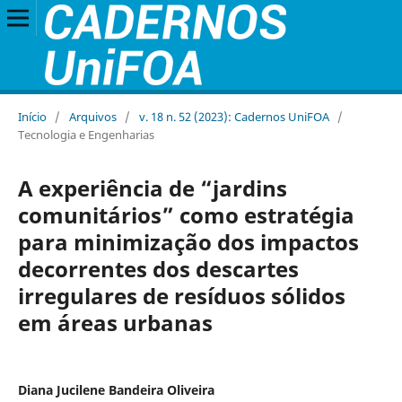
Início
/
Arquivos
/
v. 18 n. 52 (2023): Cadernos UniFOA
/
Tecnologia e Engenharias
A experiência de “jardins
comunitários” como estratégia
para minimização dos impactos
decorrentes dos descartes
irregulares de resíduos sólidos
em áreas urbanas
Diana Jucilene Bandeira Oliveira