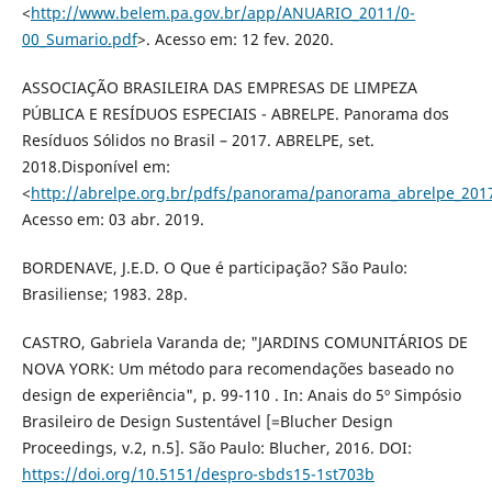
<
http://www.belem.pa.gov.br/app/ANUARIO_2011/0-
00_Sumario.pdf
>. Acesso em: 12 fev. 2020.
ASSOCIAÇÃO BRASILEIRA DAS EMPRESAS DE LIMPEZA
PÚBLICA E RESÍDUOS ESPECIAIS - ABRELPE. Panorama dos
Resíduos Sólidos no Brasil – 2017. ABRELPE, set.
2018.Disponível em:
<
http://abrelpe.org.br/pdfs/panorama/panorama_abrelpe_201
Acesso em: 03 abr. 2019.
BORDENAVE, J.E.D. O Que é participação? São Paulo:
Brasiliense; 1983. 28p.
CASTRO, Gabriela Varanda de; "JARDINS COMUNITÁRIOS DE
NOVA YORK: Um método para recomendações baseado no
design de experiência", p. 99-110 . In: Anais do 5º Simpósio
Brasileiro de Design Sustentável [=Blucher Design
Proceedings, v.2, n.5]. São Paulo: Blucher, 2016. DOI:
https://doi.org/10.5151/despro-sbds15-1st703b