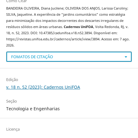
Como Citar
BANDEIRA OLIVEIRA, Diana Jucilene; OLIVEIRA DOS ANJOS, Larissa Caroliny;
SILVA, Jaqueline. A experiência de “jardins comunitários” como estratégia
para minimização dos impactos decorrentes dos descartes irregulares de
resíduos sólidos em áreas urbanas.
Cadernos UniFOA
, Volta Redonda, RJ, v.
18, n. 52, 2023. DOI: 10.47385/cadunifoa.v18.n52.3894. Disponível em:
https://revistas.unifoa.edu.br/cadernos/article/view/3894. Acesso em: 7 ago.
2026.
FOMATOS DE CITAÇÃO
Edição
v. 18 n. 52 (2023): Cadernos UniFOA
Seção
Tecnologia e Engenharias
Licença