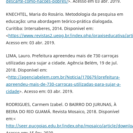
descarte-como-nacoes-pobres/
>. Acesso em 03 abr. 2019.
KNECHTEL, Maria do Rosário. Metodologia da pesquisa em
educação: uma abordagem teórico-prática dialogada.
Curitiba: Intersaberes, 2014. Disponivel em:
<
https://www.revistas2.uepg.br/index.php/praxiseducativa/art
Acesso em: 03 abr. 2019.
LIMA, Lauro. Prefeitura apreendeu mais de 730 carroças
utilizadas para sujar a cidade. Agência Belém, 19 de jul.
2018. Disponível em:
<
http://agenciabelem.com.br/Noticia/170679/prefeitura-
apreendeu-mais-de-730-carrocas-utilizadas-para-sujar-a-
cidade
>. Acesso em: 03 abr. 2019.
RODRIGUES, Carmem Izabel. O BAIRRO DO JURUNAS, À
BEIRA DO RIO GUAMÁ. Revista Mosaico, 2018. Disponível
em:<
http://seer.pucgoias.edu.br/index.php/mosaico/article/downlo
Acesso em: 15 fev. 2020.