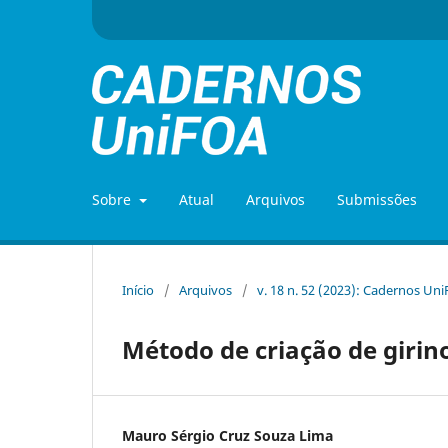
Sobre
Atual
Arquivos
Submissões
Início
/
Arquivos
/
v. 18 n. 52 (2023): Cadernos Un
Método de criação de giri
Mauro Sérgio Cruz Souza Lima