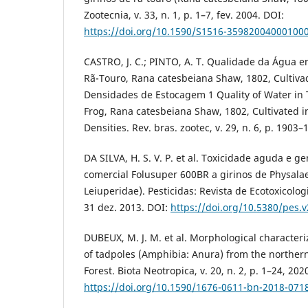
Zootecnia, v. 33, n. 1, p. 1–7, fev. 2004. DOI:
https://doi.org/10.1590/S1516-35982004000100
CASTRO, J. C.; PINTO, A. T. Qualidade da Água 
Rã-Touro, Rana catesbeiana Shaw, 1802, Cultiva
Densidades de Estocagem 1 Quality of Water in T
Frog, Rana catesbeiana Shaw, 1802, Cultivated in
Densities. Rev. bras. zootec, v. 29, n. 6, p. 1903–
DA SILVA, H. S. V. P. et al. Toxicidade aguda e 
comercial Folusuper 600BR a girinos de Physala
Leiuperidae). Pesticidas: Revista de Ecotoxicolog
31 dez. 2013. DOI:
https://doi.org/10.5380/pes.
DUBEUX, M. J. M. et al. Morphological character
of tadpoles (Amphibia: Anura) from the northern 
Forest. Biota Neotropica, v. 20, n. 2, p. 1–24, 202
https://doi.org/10.1590/1676-0611-bn-2018-071