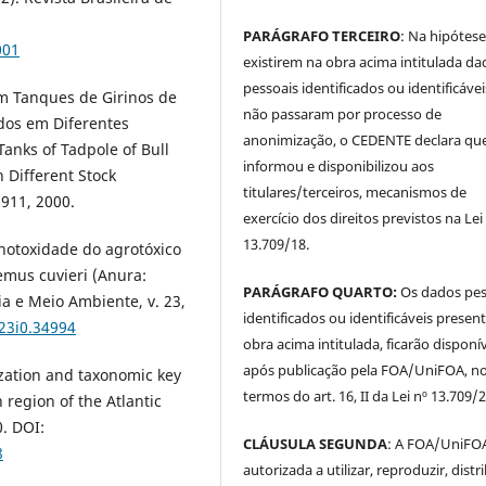
PARÁGRAFO TERCEIRO
: Na hipótese
001
existirem na obra acima intitulada da
pessoais identificados ou identificávei
em Tanques de Girinos de
não passaram por processo de
dos em Diferentes
anonimização, o CEDENTE declara qu
anks of Tadpole of Bull
informou e disponibilizou aos
 Different Stock
titulares/terceiros, mecanismos de
1911, 2000.
exercício dos direitos previstos na Lei
13.709/18.
genotoxidade do agrotóxico
emus cuvieri (Anura:
PARÁGRAFO QUARTO:
Os dados pes
ia e Meio Ambiente, v. 23,
identificados ou identificáveis presen
v23i0.34994
obra acima intitulada, ficarão disponí
após publicação pela FOA/UniFOA, n
ization and taxonomic key
termos do art. 16, II da Lei nº 13.709/
region of the Atlantic
0. DOI:
CLÁUSULA SEGUNDA
: A FOA/UniFOA
8
autorizada a utilizar, reproduzir, distri