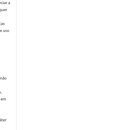
nciar a
squer
cas
de uso
 não
à
,
o em
áter