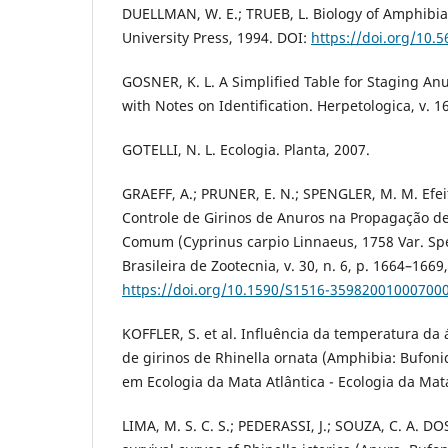
DUELLMAN, W. E.; TRUEB, L. Biology of Amphibian
University Press, 1994. DOI:
https://doi.org/10
GOSNER, K. L. A Simplified Table for Staging A
with Notes on Identification. Herpetologica, v. 16
GOTELLI, N. L. Ecologia. Planta, 2007.
GRAEFF, A.; PRUNER, E. N.; SPENGLER, M. M. Efe
Controle de Girinos de Anuros na Propagação d
Comum (Cyprinus carpio Linnaeus, 1758 Var. Spe
Brasileira de Zootecnia, v. 30, n. 6, p. 1664–1669
https://doi.org/10.1590/S1516-35982001000700
KOFFLER, S. et al. Influência da temperatura da 
de girinos de Rhinella ornata (Amphibia: Bufoni
em Ecologia da Mata Atlântica - Ecologia da Mata
LIMA, M. S. C. S.; PEDERASSI, J.; SOUZA, C. A. DO