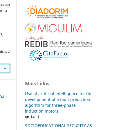
CARNIB
SOUSA
23.
icle/vi
Mais Lidos
Use of artificial intelligence for the
FOA
development of a fault prediction
algorithm for three-phase
induction motors
1411
SOCIOEDUCATIONAL SECURITY AS