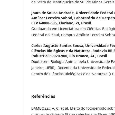
da Serra da Mantiqueira do Sul de Minas Gerais 
Joara de Sousa Andrade,
Universidade Federal
Amílcar Ferreira Sobral, Laboratório de Herpeto
CEP 64808-605, Floriano, PI, Brasil.
Graduanda em Licenciatura em Ciências Biológi
Federal do Piauí, Campus Amílcar Ferreira Sobra
Carlos Augusto Santos Sousa,
Universidade Fed
Ciências Biológicas e da Natureza. Rodovia BR 3
Industrial 69920-900, Rio Branco, AC, Brasil
Doutor em Biologia Animal pela Universidade Fe
Janeiro, UFRRJ. Docente da Universidade Federal
Centro de Ciências Biológicas e da Natureza (CC
Referências
BAMBOZZI, A. C. et al. Efeito do fotoperíodo so
girinos de rã-touro (Rana catesbeiana Shaw, 1802