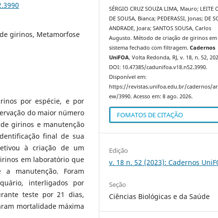
2.3990
SÉRGIO CRUZ SOUZA LIMA, Mauro; LEITE 
DE SOUSA, Bianca; PEDERASSI, Jonas; DE 
ANDRADE, Joara; SANTOS SOUSA, Carlos
 de girinos, Metamorfose
Augusto. Método de criação de girinos em
sistema fechado com filtragem.
Cadernos
UniFOA
, Volta Redonda, RJ, v. 18, n. 52, 20
DOI: 10.47385/cadunifoa.v18.n52.3990.
Disponível em:
https://revistas.unifoa.edu.br/cadernos/art
ew/3990. Acesso em: 8 ago. 2026.
rinos por espécie, e por
eservação do maior número
FOMATOS DE CITAÇÃO
a de girinos e manutenção
ntificação final de sua
jetivou à criação de um
Edição
rinos em laboratório que
v. 18 n. 52 (2023): Cadernos Uni
sse a manutenção. Foram
quário, interligados por
Seção
rante teste por 21 dias,
Ciências Biológicas e da Saúde
aram mortalidade máxima