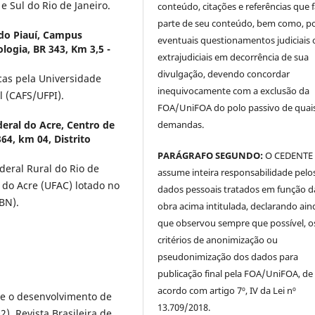
e Sul do Rio de Janeiro.
conteúdo, citações e referências que
parte de seu conteúdo, bem como, p
 do Piauí, Campus
eventuais questionamentos judiciais 
logia, BR 343, Km 3,5 -
extrajudiciais em decorrência de sua
divulgação, devendo concordar
cas pela Universidade
inequivocamente com a exclusão da
l (CAFS/UFPI).
FOA/UniFOA do polo passivo de quai
demandas.
eral do Acre, Centro de
64, km 04, Distrito
PARÁGRAFO SEGUNDO:
O CEDENTE
deral Rural do Rio de
assume inteira responsabilidade pelo
 do Acre (UFAC) lotado no
dados pessoais tratados em função d
BN).
obra acima intitulada, declarando ain
que observou sempre que possível, o
critérios de anonimização ou
pseudonimização dos dados para
publicação final pela FOA/UniFOA, de
acordo com artigo 7º, IV da Lei nº
bre o desenvolvimento de
13.709/2018.
). Revista Brasileira de