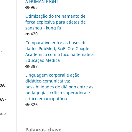
A HUMAN RIGHT
965
Otimização do treinamento de
força explosiva para atletas de
sanshou - kung fu
420
Comparativo entre as bases de
a
dados PubMed, SciELO e Google
-
Acadêmico com o foco na temática
Educação Médica
387
Linguagem corporal e ação
didático-comunicativa:
OA
,
possibilidades de diálogo entre as
pedagogias crítico-superadora e
crítico emancipatória
A -
326
ade
Palavras-chave