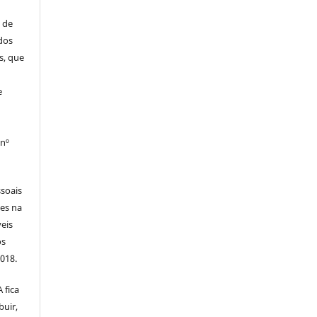
 de
dos
s, que
e
 nº
soais
tes na
veis
os
2018.
 fica
buir,