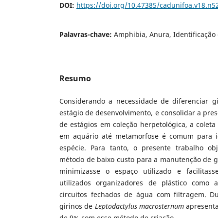
DOI:
https://doi.org/10.47385/cadunifoa.v18.n5
Palavras-chave:
Amphibia, Anura, Identificação
Resumo
Considerando a necessidade de diferenciar gi
estágio de desenvolvimento, e consolidar a pr
de estágios em coleção herpetológica, a colet
em aquário até metamorfose é comum para ide
espécie. Para tanto, o presente trabalho ob
método de baixo custo para a manutenção de gi
minimizasse o espaço utilizado e facilita
utilizados organizadores de plástico como a
circuitos fechados de água com filtragem. Du
girinos de
Leptodactylus macrosternum
apresent
de 9% com esse método de criação.