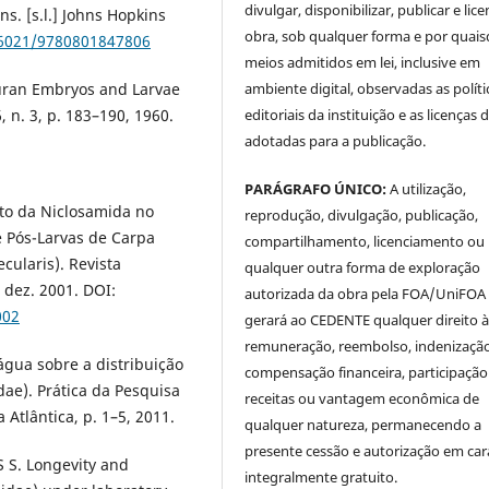
divulgar, disponibilizar, publicar e lice
s. [s.l.] Johns Hopkins
obra, sob qualquer forma e por quai
.56021/9780801847806
meios admitidos em lei, inclusive em
ambiente digital, observadas as políti
nuran Embryos and Larvae
editoriais da instituição e as licenças 
, n. 3, p. 183–190, 1960.
adotadas para a publicação.
PARÁGRAFO ÚNICO:
A utilização,
ito da Niclosamida no
reprodução, divulgação, publicação,
e Pós-Larvas de Carpa
compartilhamento, licenciamento ou
cularis). Revista
qualquer outra forma de exploração
, dez. 2001. DOI:
autorizada da obra pela FOA/UniFOA
002
gerará ao CEDENTE qualquer direito 
remuneração, reembolso, indenização
água sobre a distribuição
compensação financeira, participaçã
dae). Prática da Pesquisa
receitas ou vantagem econômica de
 Atlântica, p. 1–5, 2011.
qualquer natureza, permanecendo a
presente cessão e autorização em car
S S. Longevity and
integralmente gratuito.