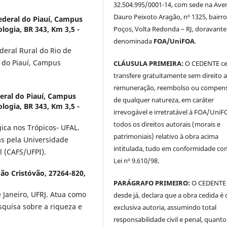
32.504.995/0001-14, com sede na Ave
Dauro Peixoto Aragão, nº 1325, bairro
ederal do Piauí, Campus
Poços, Volta Redonda – RJ, doravante
logia, BR 343, Km 3,5 -
denominada
FOA/UniFOA
.
deral Rural do Rio de
l do Piauí, Campus
CLÁUSULA PRIMEIRA:
O CEDENTE ce
transfere gratuitamente sem direito 
remuneração, reembolso ou compen
eral do Piauí, Campus
de qualquer natureza, em caráter
logia, BR 343, Km 3,5 -
irrevogável e irretratável à FOA/UniF
todos os direitos autorais (morais e
ica nos Trópicos- UFAL.
patrimoniais) relativo à obra acima
as pela Universidade
intitulada, tudo em conformidade co
l (CAFS/UFPI).
Lei nº 9.610/98.
ão Cristóvão, 27264-820,
PARÁGRAFO PRIMEIRO:
O CEDENTE
 Janeiro, UFRJ. Atua como
desde já, declara que a obra cedida é 
squisa sobre a riqueza e
exclusiva autoria, assumindo total
responsabilidade civil e penal, quanto