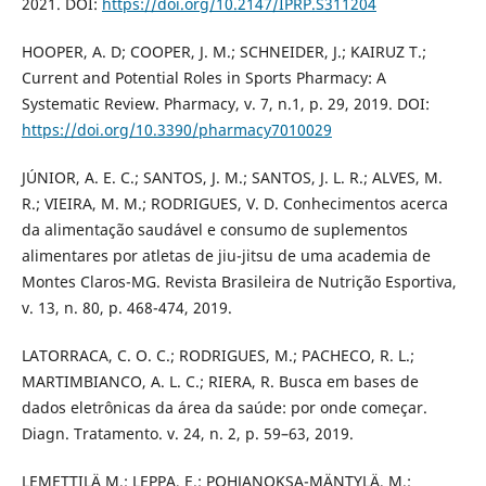
2021. DOI:
https://doi.org/10.2147/IPRP.S311204
HOOPER, A. D; COOPER, J. M.; SCHNEIDER, J.; KAIRUZ T.;
Current and Potential Roles in Sports Pharmacy: A
Systematic Review. Pharmacy, v. 7, n.1, p. 29, 2019. DOI:
https://doi.org/10.3390/pharmacy7010029
JÚNIOR, A. E. C.; SANTOS, J. M.; SANTOS, J. L. R.; ALVES, M.
R.; VIEIRA, M. M.; RODRIGUES, V. D. Conhecimentos acerca
da alimentação saudável e consumo de suplementos
alimentares por atletas de jiu-jitsu de uma academia de
Montes Claros-MG. Revista Brasileira de Nutrição Esportiva,
v. 13, n. 80, p. 468-474, 2019.
LATORRACA, C. O. C.; RODRIGUES, M.; PACHECO, R. L.;
MARTIMBIANCO, A. L. C.; RIERA, R. Busca em bases de
dados eletrônicas da área da saúde: por onde começar.
Diagn. Tratamento. v. 24, n. 2, p. 59–63, 2019.
LEMETTILÄ M.; LEPPA, E.; POHJANOKSA-MÄNTYLÄ, M.;