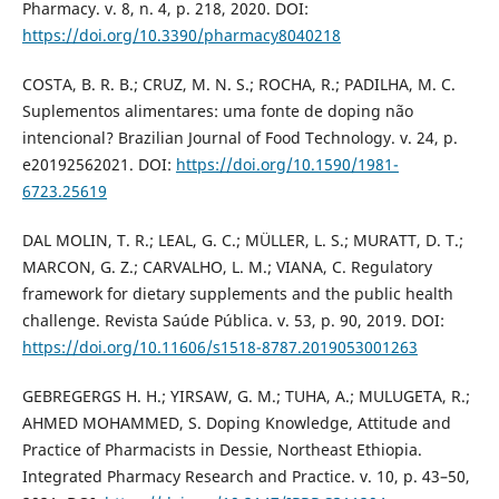
Pharmacy. v. 8, n. 4, p. 218, 2020. DOI:
https://doi.org/10.3390/pharmacy8040218
COSTA, B. R. B.; CRUZ, M. N. S.; ROCHA, R.; PADILHA, M. C.
Suplementos alimentares: uma fonte de doping não
intencional? Brazilian Journal of Food Technology. v. 24, p.
e20192562021. DOI:
https://doi.org/10.1590/1981-
6723.25619
DAL MOLIN, T. R.; LEAL, G. C.; MÜLLER, L. S.; MURATT, D. T.;
MARCON, G. Z.; CARVALHO, L. M.; VIANA, C. Regulatory
framework for dietary supplements and the public health
challenge. Revista Saúde Pública. v. 53, p. 90, 2019. DOI:
https://doi.org/10.11606/s1518-8787.2019053001263
GEBREGERGS H. H.; YIRSAW, G. M.; TUHA, A.; MULUGETA, R.;
AHMED MOHAMMED, S. Doping Knowledge, Attitude and
Practice of Pharmacists in Dessie, Northeast Ethiopia.
Integrated Pharmacy Research and Practice. v. 10, p. 43–50,