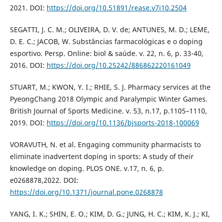
2021. DOI:
https://doi.org/10.51891/rease.v7i10.2504
SEGATTI, J. C. M.; OLIVEIRA, D. V. de; ANTUNES, M. D.; LEME,
D. E. C.; JACOB, W. Substâncias farmacológicas e o doping
esportivo. Persp. Online: biol & saúde. v. 22, n. 6, p. 33-40,
2016. DOI:
https://doi.org/10.25242/886862220161049
STUART, M.; KWON, Y. I.; RHIE, S. J. Pharmacy services at the
PyeongChang 2018 Olympic and Paralympic Winter Games.
British Journal of Sports Medicine. v. 53, n.17, p.1105–1110,
2019. DOI:
https://doi.org/10.1136/bjsports-2018-100069
VORAVUTH, N. et al. Engaging community pharmacists to
eliminate inadvertent doping in sports: A study of their
knowledge on doping. PLOS ONE. v.17, n. 6, p.
e0268878,2022. DOI:
https://doi.org/10.1371/journal.pone.0268878
YANG, I. K.; SHIN, E. O.; KIM, D. G.; JUNG, H. C.; KIM, K. J.; KI,