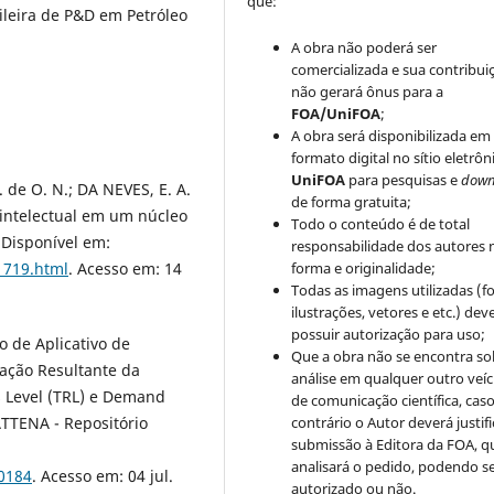
que:
ileira de P&D em Petróleo
A obra não poderá ser
comercializada e sua contribui
não gerará ônus para a
FOA/UniFOA
;
A obra será disponibilizada em
formato digital no sítio eletrôn
UniFOA
para pesquisas e
down
 de O. N.; DA NEVES, E. A.
de forma gratuita;
intelectual em um núcleo
Todo o conteúdo é de total
 Disponível em:
responsabilidade dos autores 
forma e originalidade;
1719.html
. Acesso em: 14
Todas as imagens utilizadas (fo
ilustrações, vetores e etc.) de
possuir autorização para uso;
o de Aplicativo de
Que a obra não se encontra so
ação Resultante da
análise em qualquer outro veíc
 Level (TRL) e Demand
de comunicação científica, cas
contrário o Autor deverá justifi
ATTENA - Repositório
submissão à Editora da FOA, q
analisará o pedido, podendo s
40184
. Acesso em: 04 jul.
autorizado ou não.