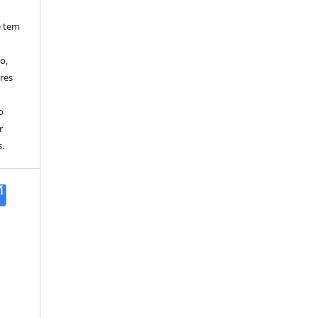
e tem
o,
res
o
r
.