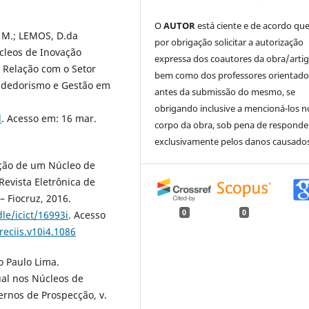
O
AUTOR
está ciente e de acordo qu
. M.; LEMOS, D.da
por obrigação solicitar a autorização
cleos de Inovação
expressa dos coautores da obra/artig
e Relação com o Setor
bem como dos professores orientado
endedorismo e Gestão em
antes da submissão do mesmo, se
obrigando inclusive a mencioná-los n
l
. Acesso em: 16 mar.
corpo da obra, sob pena de responde
exclusivamente pelos danos causados
tação de um Núcleo de
Revista Eletrônica de
 Fiocruz, 2016.
0
0
le/icict/16993i
. Acesso
reciis.v10i4.1086
o Paulo Lima.
ual nos Núcleos de
ernos de Prospecção, v.