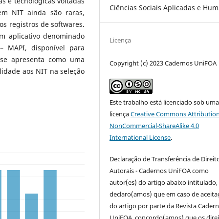
s e tecnológicas voltadas
Ciências Sociais Aplicadas e Hu
em NIT ainda são raras,
os registros de softwares.
um aplicativo denominado
Licença
 – MAPI, disponível para
o se apresenta como uma
Copyright (c) 2023 Cadernos UniFOA
lidade aos NIT na seleção
Este trabalho está licenciado sob um
licença
Creative Commons Attribution
NonCommercial-ShareAlike 4.0
International License
.
Declaração de Transferência de Direit
Autorais - Cadernos UniFOA como
autor(es) do artigo abaixo intitulado,
declaro(amos) que em caso de aceita
do artigo por parte da Revista Cader
UniFOA, concordo(amos) que os direi