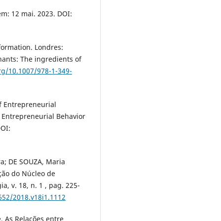
em: 12 mai. 2023. DOI:
formation. Londres:
nants: The ingredients of
org/10.1007/978-1-349-
f Entrepreneurial
of Entrepreneurial Behavior
DOI:
ira; DE SOUZA, Maria
ção do Núcleo de
, v. 18, n. 1 , pag. 225-
652/2018.v18i1.1112
. As Relações entre