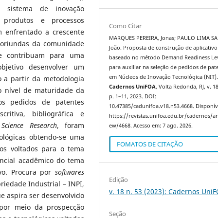
o sistema de inovação
 produtos e processos
Como Citar
 enfrentado a crescente
MARQUES PEREIRA, Jonas; PAULO LIMA S
 oriundas da comunidade
João. Proposta de construção de aplicativo
ue contribuam para uma
baseado no método Demand Readiness Le
objetivo desenvolver um
para auxiliar na seleção de pedidos de pat
em Núcleos de Inovação Tecnológica (NIT)
o a partir da metodologia
Cadernos UniFOA
, Volta Redonda, RJ, v. 18
 nível de maturidade da
p. 1–11, 2023. DOI:
os pedidos de patentes
10.47385/cadunifoa.v18.n53.4668. Disponív
ritiva, bibliográfica e
https://revistas.unifoa.edu.br/cadernos/art
Science Research
, foram
ew/4668. Acesso em: 7 ago. 2026.
nológicas obtendo-se uma
FOMATOS DE CITAÇÃO
vos voltados para o tema
encial acadêmico do tema
vo. Procura por
softwares
Edição
riedade Industrial – INPI,
v. 18 n. 53 (2023): Cadernos Uni
e aspira ser desenvolvido
 por meio da prospecção
Seção