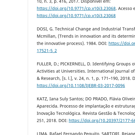
10, n. 3, p. 416, 2017. Disponível em:
https://doi.org/10.9771/cp.v10i3.23068
. Acesso 
https://doi.org/10.9771/cp.v10i3.23068
DOSI, G. Technical Change and Industrial Trans
Mcmillan, (Trends in innovation and its determi
the innovative process). 1984. DOI:
https://doi.
17521-5_2
FULLER, D.; PICKERNELL, D. Identifying Groups o
Activities at Universities. International Journal 
& Research, [s. l.], v. 24, n. 1, p. 171–190, 2018. 
https://doi.org/10.1108/IJEBR-03-2017-0096
KATZ, Iana Suly Santos; DO PRADO, Flávia Olive
Aparecida. Processo de implantação e estrutura
Inovação Tecnológica. Revista Gestão & Tecnologia
251, 2018. DOI:
https://doi.org/10.20397/2177-6
LIMA, Rafael Fernando Pequito. SARTORI, Rejane