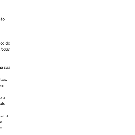
ção
ico do
loads
na sua
tos,
vem
b a
ulo
o
car a
ue
er