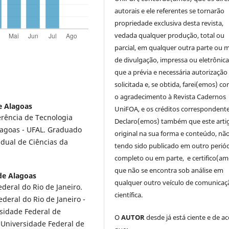
autorais e ele referentes se tornarão
propriedade exclusiva desta revista,
vedada qualquer produção, total ou
parcial, em qualquer outra parte ou 
de divulgação, impressa ou eletrônic
que a prévia e necessária autorização 
solicitada e, se obtida, farei(emos) co
o agradecimento à Revista Cadernos
e Alagoas
UniFOA, e os créditos correspondente
erência de Tecnologia
Declaro(emos) também que este arti
lagoas - UFAL. Graduado
original na sua forma e conteúdo, nã
dual de Ciências da
tendo sido publicado em outro periód
completo ou em parte, e certifico(am
que não se encontra sob análise em
de Alagoas
qualquer outro veículo de comunicaç
deral do Rio de Janeiro.
científica.
deral do Rio de Janeiro -
sidade Federal de
O
AUTOR
desde já está ciente e de a
 Universidade Federal de