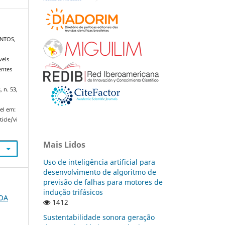
ANTOS,
vels
entes
.
, n. 53,
el em:
icle/vi
Mais Lidos
Uso de inteligência artificial para
desenvolvimento de algoritmo de
previsão de falhas para motores de
indução trifásicos
FOA
1412
Sustentabilidade sonora geração