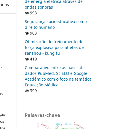
de energia elétrica através de
manas
ondas sonoras
998
Segurança socioeducativa como
direito humano
963
Otimização do treinamento de
força explosiva para atletas de
sanshou - kung fu
419
a
-
Comparativo entre as bases de
dados PubMed, SciELO e Google
Acadêmico com o foco na temática
Educação Médica
399
os
ção
Palavras-chave
nos
hematita
magnetita
build-up
tos
acreditação