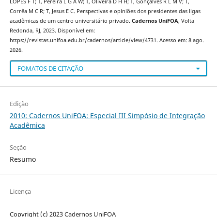
LOPES F T; T, Pereira L G A W; T, Oliveira D H H; T, Gonçalves R L M V; T,
Corrêa M C R; T, Jesus E C. Perspectivas e opiniões dos presidentes das ligas
acadêmicas de um centro universitário privado.
Cadernos UniFOA
, Volta
Redonda, RJ, 2023. Disponível em:
https://revistas.unifoa.edu.br/cadernos/article/view/4731. Acesso em: 8 ago.
2026.
FOMATOS DE CITAÇÃO
Edição
2010: Cadernos UniFOA: Especial III Simpósio de Integração
Acadêmica
Seção
Resumo
Licença
Copyright (c) 2023 Cadernos UniFOA