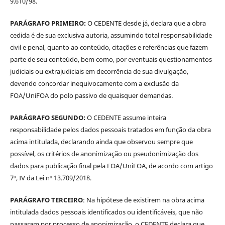
9.610/98.
PARÁGRAFO PRIMEIRO:
O CEDENTE desde já, declara que a obra
cedida é de sua exclusiva autoria, assumindo total responsabilidade
civil e penal, quanto ao conteúdo, citações e referências que fazem
parte de seu conteúdo, bem como, por eventuais questionamentos
judiciais ou extrajudiciais em decorrência de sua divulgação,
devendo concordar inequivocamente com a exclusão da
FOA/UniFOA do polo passivo de quaisquer demandas.
PARÁGRAFO SEGUNDO:
O CEDENTE assume inteira
responsabilidade pelos dados pessoais tratados em função da obra
acima intitulada, declarando ainda que observou sempre que
possível, os critérios de anonimização ou pseudonimização dos
dados para publicação final pela FOA/UniFOA, de acordo com artigo
7º, IV da Lei nº 13.709/2018.
PARÁGRAFO TERCEIRO
: Na hipótese de existirem na obra acima
intitulada dados pessoais identificados ou identificáveis, que não
passaram por processo de anonimização, o CEDENTE declara que