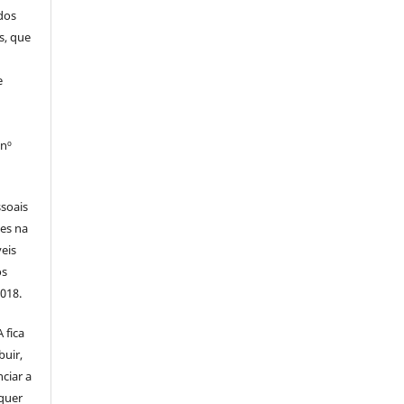
dos
s, que
e
 nº
soais
tes na
veis
os
2018.
 fica
buir,
nciar a
squer