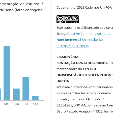
lementação de estudos à
Copyright (c) 2023 Cadernos UniFOA
 de sono (fator endógeno)
Este trabalho está licenciado sob um
licença
Creative Commons Attribution
NonCommercial-ShareAlike 4.0
International License
.
CESSIONÁRIA
FUNDAÇÃO OSWALDO ARANHA - F
mantenedora do
CENTRO
UNIVERSITÁRIO DE VOLTA REDOND
UniFOA
,
entidade fundacional com personalid
jurídica sem fins lucrativos de direito
privado, inscrita no CNPJ sob nº
32.504.995/0001-14, com sede na Ave
Dauro Peixoto Aragão, nº 1325, bairro