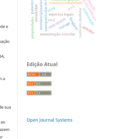
computação
interdisciplinariedade
aspectos médicos
nanopartículas de tio2
parasitos
constitucionalidade
retrô
anisakidae
ning
sintetização
currículo modular
aspectos legais
marcapasso
desgaste
propriedades
zro2
vintage
de e
arritmia
a
manutenção veicular
sação
OA,
Edição Atual
m a
de sua
Open Journal Systems
 ao
 fazem
or