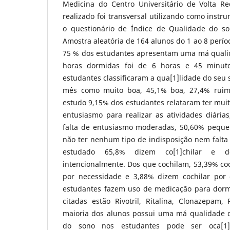
Medicina do Centro Universitário de Volta R
realizado foi transversal utilizando como instr
o questionário de Índice de Qualidade do so
Amostra aleatória de 164 alunos do 1 ao 8 perío
75 % dos estudantes apresentam uma má quali
horas dormidas foi de 6 horas e 45 minuto
estudantes classificaram a qua[1]lidade do seu 
mês como muito boa, 45,1% boa, 27,4% ruim
estudo 9,15% dos estudantes relataram ter muita
entusiasmo para realizar as atividades diária
falta de entusiasmo moderadas, 50,60% peque
não ter nenhum tipo de indisposição nem falta
estudado 65,8% dizem co[1]chilar e d
intencionalmente. Dos que cochilam, 53,39% co
por necessidade e 3,88% dizem cochilar por 
estudantes fazem uso de medicação para dorm
citadas estão Rivotril, Ritalina, Clonazepam, P
maioria dos alunos possui uma má qualidade d
do sono nos estudantes pode ser oca[1