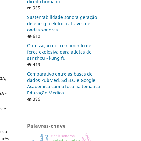
direito humano
965
Sustentabilidade sonora geração
de energia elétrica através de
ondas sonoras
a
610
-
Otimização do treinamento de
força explosiva para atletas de
sanshou - kung fu
419
Comparativo entre as bases de
OA
,
dados PubMed, SciELO e Google
Acadêmico com o foco na temática
Educação Médica
A -
396
ade
Palavras-chave
nida
sinais sonoros
 Três
indústria gráfica