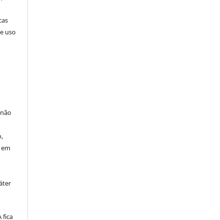
cas
de uso
 não
à
,
o em
áter
fica