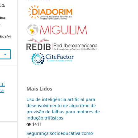
LG;
ina.
.
icle/vi
III
Mais Lidos
ca
Uso de inteligência artificial para
desenvolvimento de algoritmo de
previsão de falhas para motores de
indução trifásicos
1411
Segurança socioeducativa como