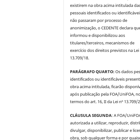
existirem na obra acima intitulada da
pessoais identificados ou identificávei
não passaram por processo de
anonimização, o CEDENTE declara qu
informou e disponibilizou aos
titulares/terceiros, mecanismos de
exercício dos direitos previstos na Lei
13.709/18.
PARÁGRAFO QUARTO:
Os dados pes
identificados ou identificáveis presen
obra acima intitulada, ficarão disponí
após publicação pela FOA/UniFOA, n
termos do art. 16, II da Lei nº 13.709/
CLÁUSULA SEGUNDA
: A FOA/UniFOA
autorizada a utilizar, reproduzir, distri
divulgar, disponibilizar, publicar e lice
obra, sob qualquer forma e por quai