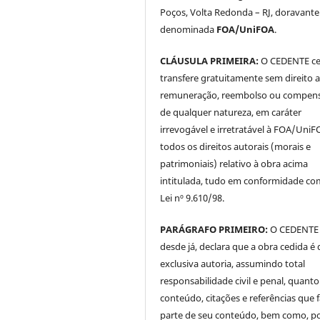
Poços, Volta Redonda – RJ, doravante
denominada
FOA/UniFOA
.
CLÁUSULA PRIMEIRA:
O CEDENTE ce
transfere gratuitamente sem direito 
remuneração, reembolso ou compen
de qualquer natureza, em caráter
irrevogável e irretratável à FOA/UniF
todos os direitos autorais (morais e
patrimoniais) relativo à obra acima
intitulada, tudo em conformidade co
Lei nº 9.610/98.
PARÁGRAFO PRIMEIRO:
O CEDENTE
desde já, declara que a obra cedida é 
exclusiva autoria, assumindo total
responsabilidade civil e penal, quanto
conteúdo, citações e referências que
parte de seu conteúdo, bem como, p