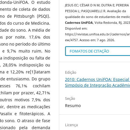
edonda-UniFOA. O estudo
JESUS EC; CÉSAR D N M; DUTRA E; PEREIRA 
umento de coleta de dados
PESSOA L; PASQUARELLI R. Avaliação da
no de Pittsburgh (PSQI).
qualidade do sono de estudantes de medic
dos do curso de Medicina.
Cadernos UniFOA
, Volta Redonda, RJ, 2023
Disponível em:
dade do sono. A média de
https://revistas.unifoa.edu.br/cadernos/art
s por noite. 17,6% dos
ew/4757. Acesso em: 7 ago. 2026.
sono no período do último
 e 9,7% muito ruim. No
FOMATOS DE CITAÇÃO
 indisposição ou falta de
s, 28,05% indisposição ou
na e 12,20% re[1]lataram
Edição
 de entusiasmo. Do grupo
2010: Cadernos UniFOA: Especial 
Simpósio de Integração Acadêmi
esses 76,1% cochilam
chilam por prazer, 42,71%
Seção
outros motivos 7,9% dos
Resumo
ir, dentre as medicações
asalix e fitoterápicos. A
o sono. O atraso de fase
Licença
]sionado pela demanda