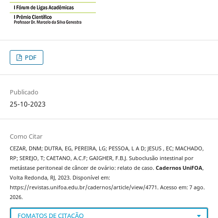
PDF
Publicado
25-10-2023
Como Citar
CEZAR, DNM; DUTRA, EG, PEREIRA, LG; PESSOA, L A D; JESUS , EC; MACHADO,
RP; SEREJO, T; CAETANO, A.C.F; GAIGHER, F.B.J. Suboclusão intestinal por
metástase peritoneal de câncer de ovário: relato de caso.
Cadernos UniFOA
,
Volta Redonda, RJ, 2023. Disponível em:
https://revistas.unifoa.edu.br/cadernos/article/view/4771. Acesso em: 7 ago.
2026.
FOMATOS DE CITAÇÃO