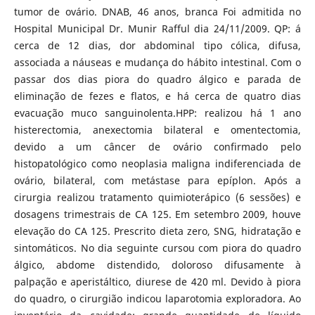
tumor de ovário. DNAB, 46 anos, branca Foi admitida no
Hospital Municipal Dr. Munir Rafful dia 24/11/2009. QP: á
cerca de 12 dias, dor abdominal tipo cólica, difusa,
associada a náuseas e mudança do hábito intestinal. Com o
passar dos dias piora do quadro álgico e parada de
eliminação de fezes e flatos, e há cerca de quatro dias
evacuação muco sanguinolenta.HPP: realizou há 1 ano
histerectomia, anexectomia bilateral e omentectomia,
devido a um câncer de ovário confirmado pelo
histopatológico como neoplasia maligna indiferenciada de
ovário, bilateral, com metástase para epíplon. Após a
cirurgia realizou tratamento quimioterápico (6 sessões) e
dosagens trimestrais de CA 125. Em setembro 2009, houve
elevação do CA 125. Prescrito dieta zero, SNG, hidratação e
sintomáticos. No dia seguinte cursou com piora do quadro
álgico, abdome distendido, doloroso difusamente à
palpação e aperistáltico, diurese de 420 ml. Devido à piora
do quadro, o cirurgião indicou laparotomia exploradora. Ao