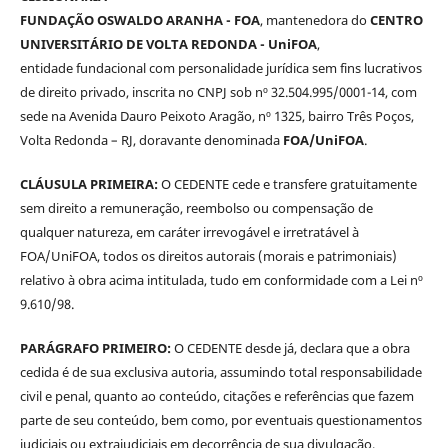
FUNDAÇÃO OSWALDO ARANHA - FOA
, mantenedora do
CENTRO
UNIVERSITÁRIO DE VOLTA REDONDA - UniFOA
,
entidade fundacional com personalidade jurídica sem fins lucrativos
de direito privado, inscrita no CNPJ sob nº 32.504.995/0001-14, com
sede na Avenida Dauro Peixoto Aragão, nº 1325, bairro Três Poços,
Volta Redonda – RJ, doravante denominada
FOA/UniFOA
.
CLÁUSULA PRIMEIRA:
O CEDENTE cede e transfere gratuitamente
sem direito a remuneração, reembolso ou compensação de
qualquer natureza, em caráter irrevogável e irretratável à
FOA/UniFOA, todos os direitos autorais (morais e patrimoniais)
relativo à obra acima intitulada, tudo em conformidade com a Lei nº
9.610/98.
PARÁGRAFO PRIMEIRO:
O CEDENTE desde já, declara que a obra
cedida é de sua exclusiva autoria, assumindo total responsabilidade
civil e penal, quanto ao conteúdo, citações e referências que fazem
parte de seu conteúdo, bem como, por eventuais questionamentos
judiciais ou extrajudiciais em decorrência de sua divulgação,