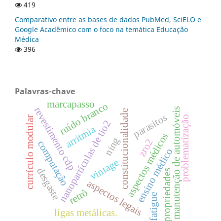
419
Comparativo entre as bases de dados PubMed, SciELO e
Google Acadêmico com o foco na temática Educação
Médica
396
Palavras-chave
marcapasso
ruído branco
revestimento cdp
manutenção de automóveis
constitucionalidade
parasitos
problematização
currículo modular
nanopartículas de tio2
arritmia
aspectos médicos
ning
zro2
computação
ensino médico
vintage
desgaste
propriedades
aspectos legais
retrô
fatigue
ligas metálicas.