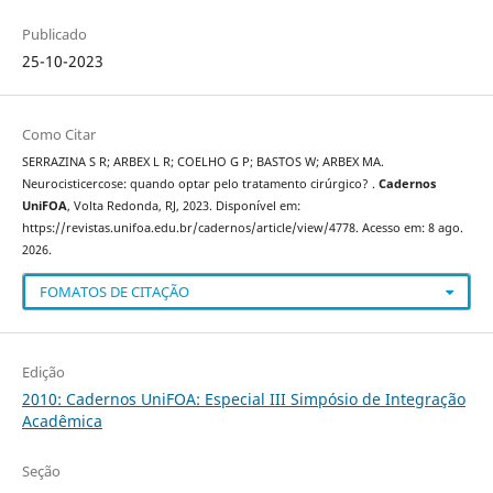
Publicado
25-10-2023
Como Citar
SERRAZINA S R; ARBEX L R; COELHO G P; BASTOS W; ARBEX MA.
Neurocisticercose: quando optar pelo tratamento cirúrgico? .
Cadernos
UniFOA
, Volta Redonda, RJ, 2023. Disponível em:
https://revistas.unifoa.edu.br/cadernos/article/view/4778. Acesso em: 8 ago.
2026.
FOMATOS DE CITAÇÃO
Edição
2010: Cadernos UniFOA: Especial III Simpósio de Integração
Acadêmica
Seção