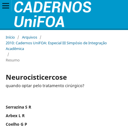
Início
/
Arquivos
/
2010: Cadernos UniFOA: Especial III Simpósio de Integração
Acadêmica
/
Resumo
Neurocisticercose
quando optar pelo tratamento cirúrgico?
Serrazina S R
Arbex L R
Coelho G P