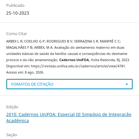
Publicado
25-10-2023
Como Citar
ARBEX L R; COELHO G P; RODRIGUES B V; SERRAZINA S R; MANFRÉ C C;
MAGALHÃES F B; ARBEX, M A. Avaliação do aleitamento materno em duas
unidades básicas de saúde da família: causas e conseqüências do desmame
precoce e da não amamentação.
Cadernos UniFOA
, Volta Redonda, RJ, 2023.
Disponível em: https://revistas.unifoa.edu.br/cadernos/article/view/4781.
Acesso em: 8 ago. 2026.
FOMATOS DE CITAÇÃO
Edição
2010: Cadernos UniFOA: Especial III Simpósio de Integração
Acadêmica
Seção