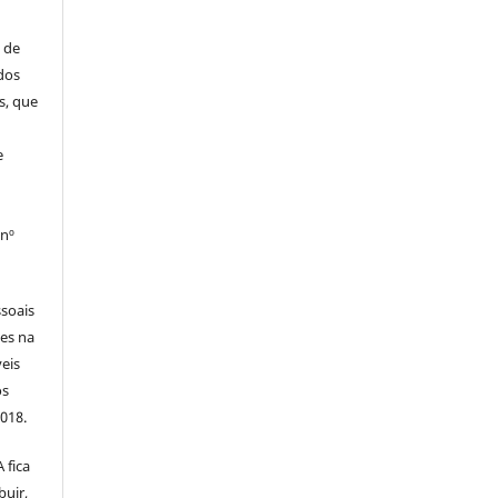
 de
dos
s, que
e
 nº
soais
tes na
veis
os
2018.
 fica
buir,