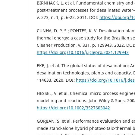
BIRNHACK, L. et al. Fundamental chemistry and 
post-treatment processes for desalinated water
v. 273, n. 1, p. 6-22, 2011. DOI:
https://doi.org/1
CUNHA, D. P. S.; PONTES, K. V. Desalination plan
thermal energy: a case study for the Brazilian se
Cleaner Production, v. 331, p. 129943, 2022. DOI
https://doi.org/10.1016/j.jclepro.2021.129943
EKE, J. et al. The global status of desalination: 
desalination technologies, plants and capacity. D
114633, 2020. DOI:
https://doi.org/10.1016/j.de
HESSEL, V. et al. Chemical micro process engine
modelling and reactions. John Wiley & Sons, 200
https://doi.org/10.1002/3527603042
GORJIAN, S. et al. Performance evaluation and ec
made stand-alone hybrid photovoltaic-thermal b