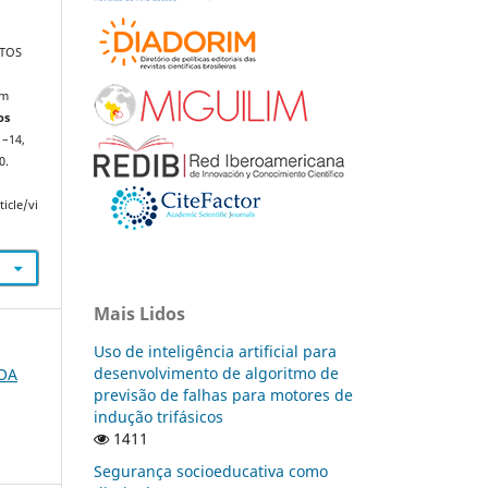
NTOS
um
os
1–14,
0.
icle/vi
Mais Lidos
Uso de inteligência artificial para
desenvolvimento de algoritmo de
FOA
previsão de falhas para motores de
indução trifásicos
1411
Segurança socioeducativa como