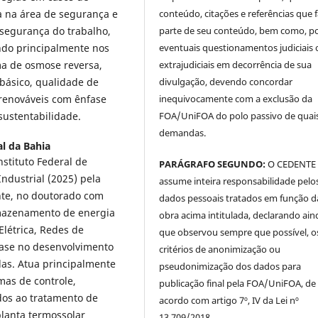
conteúdo, citações e referências que
a na área de segurança e
parte de seu conteúdo, bem como, p
 segurança do trabalho,
eventuais questionamentos judiciais 
ndo principalmente nos
extrajudiciais em decorrência de sua
ma de osmose reversa,
divulgação, devendo concordar
básico, qualidade de
inequivocamente com a exclusão da
 renováveis com ênfase
FOA/UniFOA do polo passivo de quai
sustentabilidade.
demandas.
l da Bahia
stituto Federal de
PARÁGRAFO SEGUNDO:
O CEDENTE
ndustrial (2025) pela
assume inteira responsabilidade pelo
nte, no doutorado com
dados pessoais tratados em função d
rmazenamento de energia
obra acima intitulada, declarando ain
Elétrica, Redes de
que observou sempre que possível, o
ase no desenvolvimento
critérios de anonimização ou
as. Atua principalmente
pseudonimização dos dados para
mas de controle,
publicação final pela FOA/UniFOA, de
dos ao tratamento de
acordo com artigo 7º, IV da Lei nº
lanta termossolar
13.709/2018.