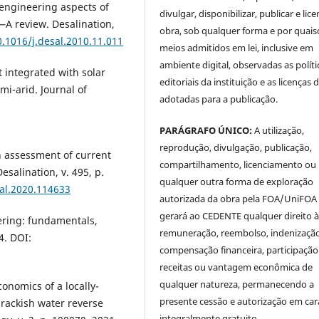
engineering aspects of
divulgar, disponibilizar, publicar e lice
—A review. Desalination,
obra, sob qualquer forma e por quai
0.1016/j.desal.2010.11.011
meios admitidos em lei, inclusive em
ambiente digital, observadas as políti
t integrated with solar
editoriais da instituição e as licenças 
mi-arid. Journal of
adotadas para a publicação.
:
PARÁGRAFO ÚNICO:
A utilização,
reprodução, divulgação, publicação,
An assessment of current
compartilhamento, licenciamento ou
esalination, v. 495, p.
qualquer outra forma de exploração
sal.2020.114633
autorizada da obra pela FOA/UniFOA
gerará ao CEDENTE qualquer direito 
ering: fundamentals,
remuneração, reembolso, indenização
4. DOI:
compensação financeira, participaçã
receitas ou vantagem econômica de
qualquer natureza, permanecendo a
onomics of a locally-
presente cessão e autorização em car
rackish water reverse
integralmente gratuito.