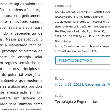
rmica de águas salobras e
Como Citar
ção e condensação, surge
GARCIA BASTOS DE ALMEIDA, Gabriel; SA
 embora energeticamente
NASCIMENTO, Bruno. Estudo sobre o
fontes renováveis, como a
acoplamento da energia termossolar em 
sistema de dessalinização térmico.
Cadern
ada irradiância solar para
UniFOA
, Volta Redonda, RJ, v. 20, n. 55, p. 
uzindo a dependência de
2025. DOI: 10.47385/cadunifoa.v20.n55.567
is. Nessa perspectiva, o
Disponível em:
r a viabilidade técnico-
https://revistas.unifoa.edu.br/cadernos/art
protótipo de sistema de
ew/5670. Acesso em: 8 ago. 2026.
onte de energia solar
FOMATOS DE CITAÇÃO
em regiões semiáridas do
m base nos princípios de
 do potencial energético
Edição
piranômetro, que medem a
v. 20 n. 55 (2025): Cadernos Uni
da será absorvida por dois
mente armazenada em um
Seção
limentará um sistema de
Tecnologia e Engenharias
lado será utilizado como
e separação da salmoura.