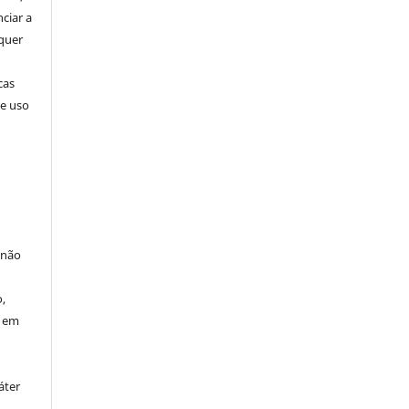
nciar a
squer
cas
de uso
 não
à
,
o em
áter