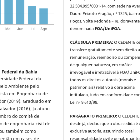
32.504.995/0001-14, com sede na Ave
Dauro Peixoto Aragão, nº 1325, bairro
Poços, Volta Redonda – RJ, doravante
denominada
FOA/UniFOA
.
CLÁUSULA PRIMEIRA:
O CEDENTE ce
transfere gratuitamente sem direito 
remuneração, reembolso ou compen
de qualquer natureza, em caráter
 Federal da Bahia
irrevogável e irretratável à FOA/UniF
ersidade Federal da
todos os direitos autorais (morais e
Meio Ambiente pelo
patrimoniais) relativo à obra acima
alista em Engenharia de
intitulada, tudo em conformidade co
dor (2019). Graduado em
Lei nº 9.610/98.
alvador (2016). Já atuou
PARÁGRAFO PRIMEIRO:
O CEDENTE
embro do comitê de
desde já, declara que a obra cedida é 
o de engenharia civil do
exclusiva autoria, assumindo total
tuou também como
responsabilidade civil e penal, quanto
 região em casos de