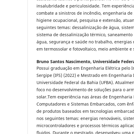
insalubridade e periculosidade. Tem experiênci
combate a sinistros de incêndio, engenharia de
higiene ocupacional, pesquisa e extensão, atua
seguintes temas: dessalinização de água, siste
sistema de dessalinização térmico, saneamento 
água, segurança e saúde no trabalho, energias
em termossolar e fotovoltaico, meio ambiente e 
Bruno Santos Nascimento,
Universidade Federa
Possui graduação em Engenharia Elétrica pelo In
Sergipe (IFS) (2022) e Mestrado em Engenharia I
Universidade Federal da Bahia (UFBA). Atualme
foco no desenvolvimento de soluções para o a
solar.Tem experiência nas áreas de Engenharia 
Computadores e Sistemas Embarcados, com ênf
de produtos baseados em tecnologias embarcad
nos seguintes temas: energias renováveis, siste
microcontroladores e processos térmicos aplica
fluidos. Durante o mestrado, desenvolveu uma p