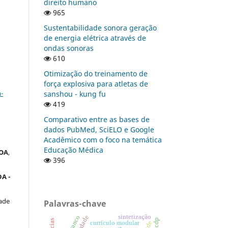
direito humano
965
Sustentabilidade sonora geração
de energia elétrica através de
ondas sonoras
610
Otimização do treinamento de
a
força explosiva para atletas de
-
sanshou - kung fu
419
Comparativo entre as bases de
dados PubMed, SciELO e Google
Acadêmico com o foco na temática
Educação Médica
OA
,
396
A -
ade
Palavras-chave
sintetização
currículo modular