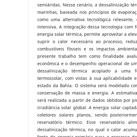
semiáridas. Nesse cenário, a dessalinização té
marinhas, baseada nos princípios de evapora
como uma alternativa tecnológica relevante,
intensiva. A integração dessa tecnologia com 
energia solar térmica, permite aproveitar a elev
suprir o calor necessário ao processo, red
combustíveis fósseis e os impactos ambienta
presente trabalho tem como finalidade avalia
econômica e o desempenho operacional de um 
dessalinização térmica acoplado a uma f
termossolar, com vistas à sua aplicabilidade 
estado da Bahia. O sistema será modelado co
conservação de massa e energia. A estimativa
será realizada a partir de dados obtidos por 
irradiância solar global. A energia solar capta
coletores solares planos, sendo posterior
reservatório térmico. Esse reservatório a
dessalinização térmica, no qual o calor acumu
fonte de energia primária para o processo d