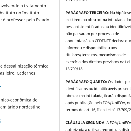
envolvendo o tratamento
PARÁGRAFO TERCEIRO
: Na hipótese
bstituto no Instituto
existirem na obra acima intitulada da
 é professor pelo Estado
pessoais identificados ou identificávei
não passaram por processo de
anonimização, o CEDENTE declara qu
informou e disponibilizou aos
titulares/terceiros, mecanismos de
exercício dos direitos previstos na Lei
e dessalinização térmica
13.709/18.
asileiro. Cadernos
PARÁGRAFO QUARTO:
Os dados pes
7
identificados ou identificáveis presen
obra acima intitulada, ficarão disponí
écnico-econômica de
após publicação pela FOA/UniFOA, n
semiárido nordestino.
termos do art. 16, II da Lei nº 13.709/
6
CLÁUSULA SEGUNDA
: A FOA/UniFOA
autorizada a utilizar, reproduzir, distri