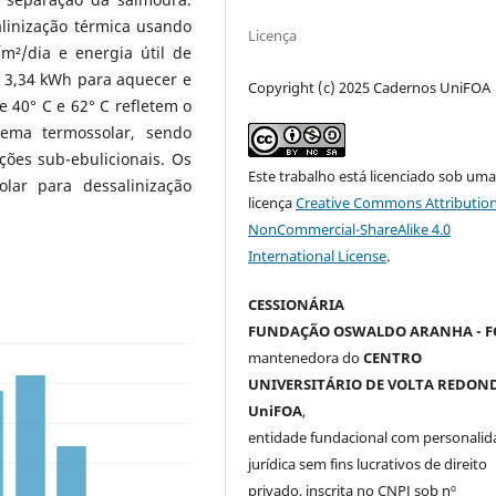
linização térmica usando
Licença
m²/dia e energia útil de
 3,34 kWh para aquecer e
Copyright (c) 2025 Cadernos UniFOA
e 40° C e 62° C refletem o
tema termossolar, sendo
ões sub-ebulicionais. Os
Este trabalho está licenciado sob um
lar para dessalinização
licença
Creative Commons Attribution
NonCommercial-ShareAlike 4.0
International License
.
CESSIONÁRIA
FUNDAÇÃO OSWALDO ARANHA - F
mantenedora do
CENTRO
UNIVERSITÁRIO DE VOLTA REDOND
UniFOA
,
entidade fundacional com personalid
jurídica sem fins lucrativos de direito
privado, inscrita no CNPJ sob nº