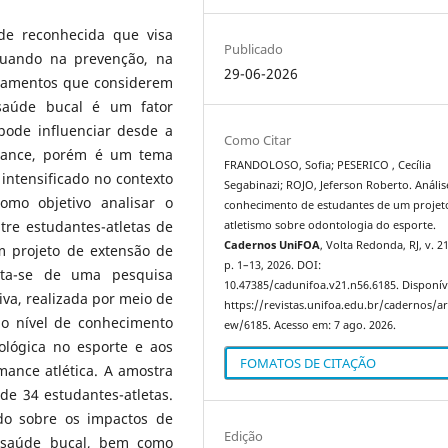
de reconhecida que visa
Publicado
atuando na prevenção, na
29-06-2026
ratamentos que considerem
 saúde bucal é um fator
ode influenciar desde a
Como Citar
mance, porém é um tema
FRANDOLOSO, Sofia; PESERICO , Cecília
intensificado no contexto
Segabinazi; ROJO, Jeferson Roberto. Anális
como objetivo analisar o
conhecimento de estudantes de um projet
re estudantes-atletas de
atletismo sobre odontologia do esporte.
Cadernos UniFOA
, Volta Redonda, RJ, v. 21
m projeto de extensão de
p. 1–13, 2026. DOI:
ata-se de uma pesquisa
10.47385/cadunifoa.v21.n56.6185. Disponív
iva, realizada por meio de
https://revistas.unifoa.edu.br/cadernos/art
o nível de conhecimento
ew/6185. Acesso em: 7 ago. 2026.
ológica no esporte e aos
FOMATOS DE CITAÇÃO
mance atlética. A amostra
de 34 estudantes-atletas.
do sobre os impactos de
Edição
a saúde bucal, bem como