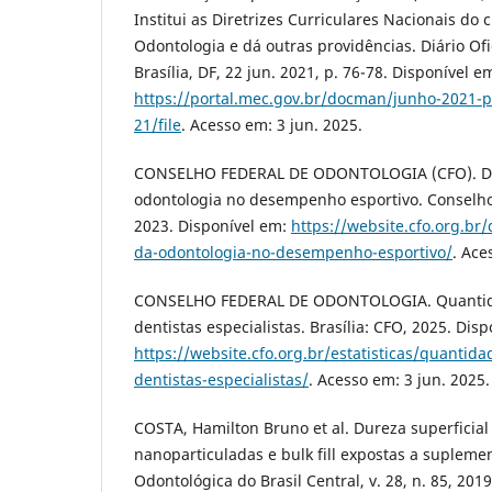
Institui as Diretrizes Curriculares Nacionais d
Odontologia e dá outras providências. Diário Ofi
Brasília, DF, 22 jun. 2021, p. 76-78. Disponível e
https://portal.mec.gov.br/docman/junho-2021-p
21/file
. Acesso em: 3 jun. 2025.
CONSELHO FEDERAL DE ODONTOLOGIA (CFO). Dia 
odontologia no desempenho esportivo. Conselho
2023. Disponível em:
https://website.cfo.org.br/
da-odontologia-no-desempenho-esportivo/
. Ace
CONSELHO FEDERAL DE ODONTOLOGIA. Quantidad
dentistas especialistas. Brasília: CFO, 2025. Dis
https://website.cfo.org.br/estatisticas/quantida
dentistas-especialistas/
. Acesso em: 3 jun. 2025.
COSTA, Hamilton Bruno et al. Dureza superficia
nanoparticuladas e bulk fill expostas a suplemen
Odontológica do Brasil Central, v. 28, n. 85, 2019