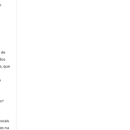
s
 de
dos
s, que
e
 nº
soais
tes na