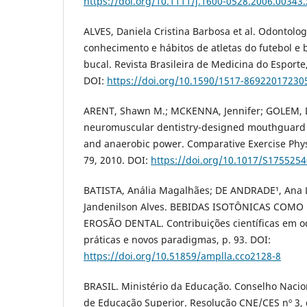
https://doi.org/10.1111/j.1600-0528.2006.00343.
ALVES, Daniela Cristina Barbosa et al. Odontolog
conhecimento e hábitos de atletas do futebol e
bucal. Revista Brasileira de Medicina do Esporte,
DOI:
https://doi.org/10.1590/1517-8692201723
ARENT, Shawn M.; MCKENNA, Jennifer; GOLEM, De
neuromuscular dentistry-designed mouthguard
and anaerobic power. Comparative Exercise Physio
79, 2010. DOI:
https://doi.org/10.1017/S175525
BATISTA, Anália Magalhães; DE ANDRADE¹, Ana L
Jandenilson Alves. BEBIDAS ISOTÔNICAS COMO
EROSÃO DENTAL. Contribuições científicas em o
práticas e novos paradigmas, p. 93. DOI:
https://doi.org/10.51859/amplla.cco2128-8
BRASIL. Ministério da Educação. Conselho Naci
de Educação Superior. Resolução CNE/CES nº 3, 