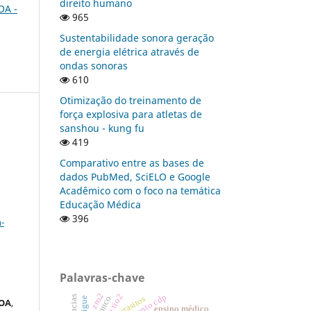
direito humano
OA -
965
Sustentabilidade sonora geração
de energia elétrica através de
ondas sonoras
610
Otimização do treinamento de
força explosiva para atletas de
sanshou - kung fu
419
Comparativo entre as bases de
dados PubMed, SciELO e Google
Acadêmico com o foco na temática
Educação Médica
a
396
-
Palavras-chave
zro2
parasitos
fatigue
OA
,
ensino médico