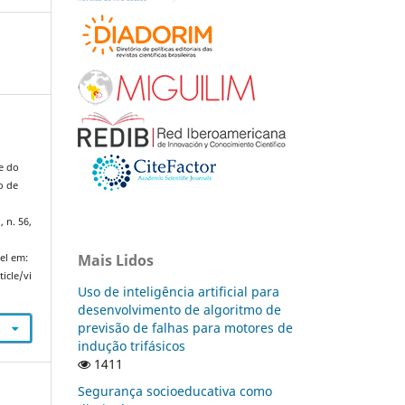
e do
o de
, n. 56,
Mais Lidos
el em:
icle/vi
Uso de inteligência artificial para
desenvolvimento de algoritmo de
previsão de falhas para motores de
indução trifásicos
1411
Segurança socioeducativa como