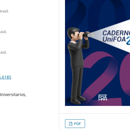
rasil.
sil.
sil.
6.6185
Universitarios,
PDF