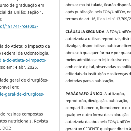
obra acima intitulada, ficarão disponí
o curso de graduação em
após publicação pela FOA/UniFOA, n
cial da União: seção 1,
termos do art. 16, II da Lei nº 13.709/
m:
df/191741-rces003-
CLÁUSULA SEGUNDA
: A FOA/UniFOA
autorizada a utilizar, reproduzir, distri
divulgar, disponibilizar, publicar e lice
do Atleta: o impacto da
obra, sob qualquer forma e por quai
 Federal de Odontologia,
meios admitidos em lei, inclusive em
dia-do-atleta-o-impacto-
ambiente digital, observadas as políti
sso em: 4 abr. 2025.
editoriais da instituição e as licenças 
e geral de cirurgiões-
adotadas para a publicação.
ponível em:
PARÁGRAFO ÚNICO:
A utilização,
de-geral-de-cirurgioes-
reprodução, divulgação, publicação,
compartilhamento, licenciamento ou
l de resinas compostas
qualquer outra forma de exploração
tos nutricionais. Revista
autorizada da obra pela FOA/UniFOA
. DOI:
gerará ao CEDENTE qualquer direito 