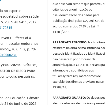
x
que observou sempre que possível, o
critérios de anonimização ou
ia no esporte:
pseudonimização dos dados para
 basquetebol sobre saúde
publicação final pela FOA/UniFOA, de
 v. 23, p. 407-411, 2017.
acordo com artigo 7º, IV da Lei nº
05170315
13.709/2018.
von L. Effects of a
PARÁGRAFO TERCEIRO
: Na hipótese
 on muscular endurance
existirem na obra acima intitulada da
logy, v. 7, n. 2, p. 73-
pessoais identificados ou identificávei
4010000231
não passaram por processo de
anonimização, o CEDENTE declara qu
yssia Feitosa; BRÍGIDO,
informou e disponibilizou aos
 FATOR DE RISCO PARA
titulares/terceiros, mecanismos de
dontologia: pesquisas,
exercício dos direitos previstos na Lei
13.709/18.
PARÁGRAFO QUARTO:
Os dados pes
onal de Educação. Câmara
identificados ou identificáveis presen
de 21 de junho de 2021.