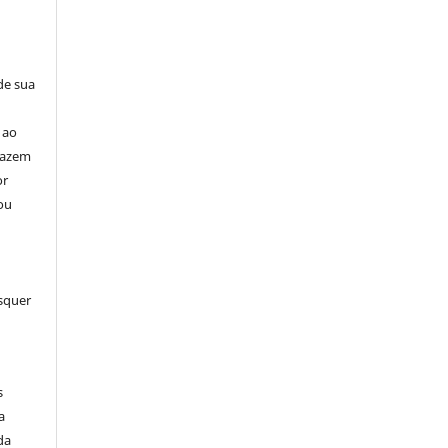
de sua
 ao
 fazem
or
ou
squer
s
a
da