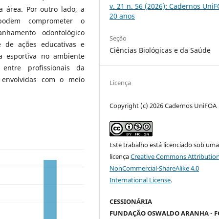
v. 21 n. 56 (2026): Cadernos UniF
a área. Por outro lado, a
20 anos
 podem comprometer o
anhamento odontológico
Seção
e de ações educativas e
Ciências Biológicas e da Saúde
a esportiva no ambiente
entre profissionais da
s envolvidas com o meio
Licença
Copyright (c) 2026 Cadernos UniFOA
Este trabalho está licenciado sob um
licença
Creative Commons Attribution
NonCommercial-ShareAlike 4.0
International License
.
CESSIONÁRIA
FUNDAÇÃO OSWALDO ARANHA - F