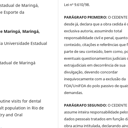
Lei nº 9.610/98.
Estadual de Maringá,
e Esporte da
PARÁGRAFO PRIMEIRO:
O CEDENTE
desde já, declara que a obra cedida é 
exclusiva autoria, assumindo total
de Maringá, Maringá,
responsabilidade civil e penal, quanto
da Universidade Estadual
conteúdo, citações e referências que
parte de seu conteúdo, bem como, p
eventuais questionamentos judiciais 
stadual de Maringá
extrajudiciais em decorrência de sua
divulgação, devendo concordar
inequivocamente com a exclusão da
FOA/UniFOA do polo passivo de quai
demandas.
tine visits for dental
PARÁGRAFO SEGUNDO:
O CEDENTE
lt population in Rio de
assume inteira responsabilidade pelo
try and Oral
dados pessoais tratados em função d
obra acima intitulada, declarando ain