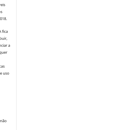
veis
os
2018.
 fica
buir,
nciar a
squer
cas
de uso
 não
à