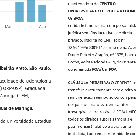
mantenedora do
CENTRO
UNIVERSITÁRIO DE VOLTA REDOND
UniFOA
,
entidade fundacional com personalid
jurídica sem fins lucrativos de direito
privado, inscrita no CNPJ sob nº
32.504.995/0001-14, com sede na Ave
Dauro Peixoto Aragão, nº 1325, bairro
Poços, Volta Redonda – RJ, doravante
ibeirão Preto, São Paulo,
denominada
FOA/UniFOA
.
aculdade de Odontologia
CLÁUSULA PRIMEIRA:
O CEDENTE ce
o (FORP-USP). Graduada
transfere gratuitamente sem direito 
Maringá (UEM).
remuneração, reembolso ou compen
de qualquer natureza, em caráter
dual de Maringá,
irrevogável e irretratável à FOA/UniF
todos os direitos autorais (morais e
 da Universidade Estadual
patrimoniais) relativo à obra acima
intitulada, tudo em conformidade co