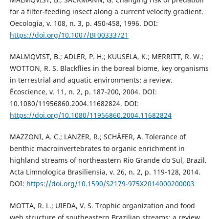
for a filter-feeding insect along a current velocity gradient.
Oecologia, v. 108, n. 3, p. 450-458, 1996. DOI:
https://doi.org/10.1007/BF00333721
MALMQVIST, B.; ADLER, P. H.; KUUSELA, K.; MERRITT, R. W.;
WOTTON, R. S. Blackflies in the boreal biome, key organisms
in terrestrial and aquatic environments: a review.
Écoscience, v. 11, n. 2, p. 187-200, 2004. DOI:
10.1080/11956860.2004.11682824. DOI:
https://doi.org/10.1080/11956860.2004.11682824
MAZZONI, A. C.; LANZER, R.; SCHÄFER, A. Tolerance of
benthic macroinvertebrates to organic enrichment in
highland streams of northeastern Rio Grande do Sul, Brazil.
Acta Limnologica Brasiliensia, v. 26, n. 2, p. 119-128, 2014.
DOI:
https://doi.org/10.1590/S2179-975X2014000200003
MOTTA, R. L.; UIEDA, V. S. Trophic organization and food
web structure of southeastern Brazilian streams: a review.