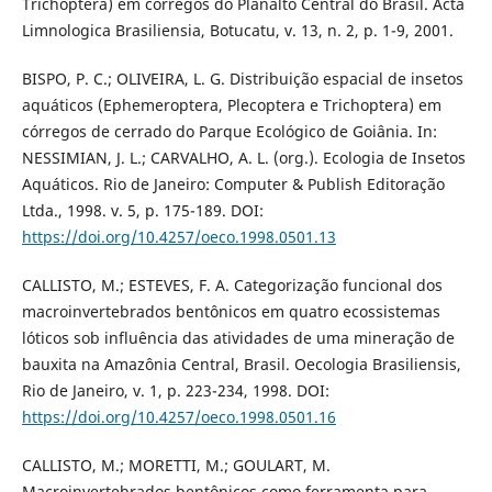
Trichoptera) em córregos do Planalto Central do Brasil. Acta
Limnologica Brasiliensia, Botucatu, v. 13, n. 2, p. 1-9, 2001.
BISPO, P. C.; OLIVEIRA, L. G. Distribuição espacial de insetos
aquáticos (Ephemeroptera, Plecoptera e Trichoptera) em
córregos de cerrado do Parque Ecológico de Goiânia. In:
NESSIMIAN, J. L.; CARVALHO, A. L. (org.). Ecologia de Insetos
Aquáticos. Rio de Janeiro: Computer & Publish Editoração
Ltda., 1998. v. 5, p. 175-189. DOI:
https://doi.org/10.4257/oeco.1998.0501.13
CALLISTO, M.; ESTEVES, F. A. Categorização funcional dos
macroinvertebrados bentônicos em quatro ecossistemas
lóticos sob influência das atividades de uma mineração de
bauxita na Amazônia Central, Brasil. Oecologia Brasiliensis,
Rio de Janeiro, v. 1, p. 223-234, 1998. DOI:
https://doi.org/10.4257/oeco.1998.0501.16
CALLISTO, M.; MORETTI, M.; GOULART, M.
Macroinvertebrados bentônicos como ferramenta para