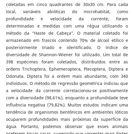
coletadas em cinco quadrantes de 30x30 cm. Para cada
local, variáveis ​​abióticas do microhabitat, como
profundidade e velocidade da corrente, foram
determinadas e medidas com uma régua utilizando o
método da “Haste de Cabeça”. O material coletado foi
armazenado em frascos contendo 70% de álcool etílico e
posteriormente triado e identificado. O índice de
diversidade de Shannon-Wiener foi utilizado. Um total de
398 espécimes foram coletados, distribuídos entre as
ordens Trichoptera, Ephemeroptera, Plecoptera, Diptera e
Odonata. Diptera foi a ordem mais abundante, com 340
indivíduos. O método de regressão geométrica indicou que
a velocidade da corrente correlacionou-se positivamente
com a diversidade (98,61%), enquanto a profundidade teve
influência negativa (79,82%). Muitos estudos indicam uma
tendência de organismos bentônicos em ambientes lóticos
ocuparem profundidades mais próximas da superfície da
água. Portanto, podemos observar que esses animais
preferem águas rasas, sugerindo que correntes mais fortes