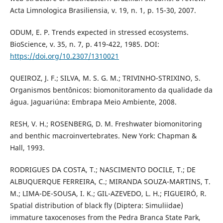
Acta Limnologica Brasiliensia, v. 19, n. 1, p. 15-30, 2007.
ODUM, E. P. Trends expected in stressed ecosystems.
BioScience, v. 35, n. 7, p. 419-422, 1985. DOI:
https://doi.org/10.2307/1310021
QUEIROZ, J. F.; SILVA, M. S. G. M.; TRIVINHO-STRIXINO, S.
Organismos bentônicos: biomonitoramento da qualidade da
água. Jaguariúna: Embrapa Meio Ambiente, 2008.
RESH, V. H.; ROSENBERG, D. M. Freshwater biomonitoring
and benthic macroinvertebrates. New York: Chapman &
Hall, 1993.
RODRIGUES DA COSTA, T.; NASCIMENTO DOCILE, T.; DE
ALBUQUERQUE FERREIRA, C.; MIRANDA SOUZA-MARTINS, T.
M.; LIMA-DE-SOUSA, I. K.; GIL-AZEVEDO, L. H.; FIGUEIRÓ, R.
Spatial distribution of black fly (Diptera: Simuliidae)
immature taxocenoses from the Pedra Branca State Park,