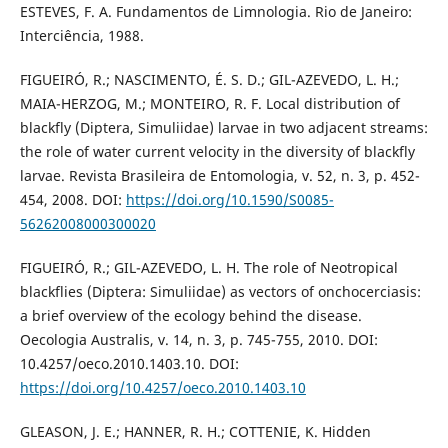
ESTEVES, F. A. Fundamentos de Limnologia. Rio de Janeiro:
Interciência, 1988.
FIGUEIRÓ, R.; NASCIMENTO, É. S. D.; GIL-AZEVEDO, L. H.;
MAIA-HERZOG, M.; MONTEIRO, R. F. Local distribution of
blackfly (Diptera, Simuliidae) larvae in two adjacent streams:
the role of water current velocity in the diversity of blackfly
larvae. Revista Brasileira de Entomologia, v. 52, n. 3, p. 452-
454, 2008. DOI:
https://doi.org/10.1590/S0085-
56262008000300020
FIGUEIRÓ, R.; GIL-AZEVEDO, L. H. The role of Neotropical
blackflies (Diptera: Simuliidae) as vectors of onchocerciasis:
a brief overview of the ecology behind the disease.
Oecologia Australis, v. 14, n. 3, p. 745-755, 2010. DOI:
10.4257/oeco.2010.1403.10. DOI:
https://doi.org/10.4257/oeco.2010.1403.10
GLEASON, J. E.; HANNER, R. H.; COTTENIE, K. Hidden