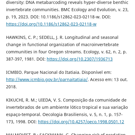
diversity: DNA metabarcoding reveals hyper-diverse benthic
invertebrate communities. BMC Ecology and Evolution, v. 23,
p. 19, 2023. DOI: 10.1186/s12862-023-02118-w. DOI:
https://doi.org/10.1186/s12862-023-02118-w
HAWKINS, C. P.; SEDELL, J. R. Longitudinal and seasonal
change in functional organization of macroinvertebrate
communities in four Oregon streams. Ecology, v. 62, n. 2, p.
387-397, 1981. DOI:
https://doi.org/10.2307/1936713
ICMBIO. Parque Nacional do Itatiaia. Disponível em:
http://www.icmbio.gov.br/parnaitatiaia/
. Acesso em: 13 out.
2018.
KIKUCHI, R. M.; UIEDA, V. S. Composição da comunidade de
invertebrados de um ambiente lótico tropical e sua variação
espaço-temporal. Oecologia Brasiliensis, v. 5, n. 1, p. 157-
173, 1998. DOI:
https://doi.org/10.4257/oeco.1998.0501.12
MALMQVIST, B.; SACKMANN, G. Changing risk of predation