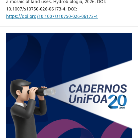
a mosaic of land uses. Hydrobiologia, 2026. DOI:
10.1007/s10750-026-06173-4. DOI:
https://doi.org/10.1007/s10750-026-06173-4