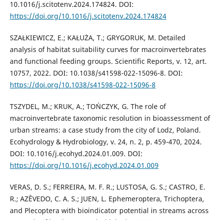
10.1016/j.scitotenv.2024.174824. DOI:
https://doi.org/10.1016/j.scitotenv.2024.174824
SZAŁKIEWICZ, E.; KAŁUŻA, T.; GRYGORUK, M. Detailed
analysis of habitat suitability curves for macroinvertebrates
and functional feeding groups. Scientific Reports, v. 12, art.
10757, 2022. DOI: 10.1038/s41598-022-15096-8. DOI:
https://doi.org/10.1038/s41598-022-15096-8
TSZYDEL, M.; KRUK, A.; TOŃCZYK, G. The role of
macroinvertebrate taxonomic resolution in bioassessment of
urban streams: a case study from the city of Lodz, Poland.
Ecohydrology & Hydrobiology, v. 24, n. 2, p. 459-470, 2024.
DOI: 10.1016/j.ecohyd.2024.01.009. DOI:
https://doi.org/10.1016/j.ecohyd.2024.01.009
VERAS, D. S.; FERREIRA, M. F. R.; LUSTOSA, G. S.; CASTRO, E.
R.; AZÊVEDO, C. A. S.; JUEN, L. Ephemeroptera, Trichoptera,
and Plecoptera with bioindicator potential in streams across