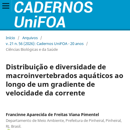
Início
/
Arquivos
/
v. 21 n. 56 (2026): Cadernos UniFOA - 20 anos
/
Ciências Biológicas e da Saúde
Distribuição e diversidade de
macroinvertebrados aquáticos ao
longo de um gradiente de
velocidade da corrente
Francinne Aparecida de Freitas Viana Pimentel
Departamento de Meio Ambiente, Prefeitura de Pinheiral, Pinheiral,
RJ, Brasil.