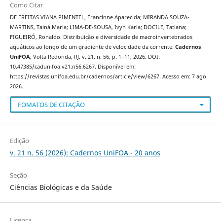
Como Citar
DE FREITAS VIANA PIMENTEL, Francinne Aparecida; MIRANDA SOUZA-
MARTINS, Tainá Maria; LIMA-DE-SOUSA, Ivyn Karla; DOCILE, Tatiana;
FIGUEIRÓ, Ronaldo. Distribuição e diversidade de macroinvertebrados
aquáticos ao longo de um gradiente de velocidade da corrente.
Cadernos
UniFOA
, Volta Redonda, RJ, v. 21, n. 56, p. 1–11, 2026. DOI:
10.47385/cadunifoa.v21.n56.6267. Disponível em:
https://revistas.unifoa.edu.br/cadernos/article/view/6267. Acesso em: 7 ago.
2026.
FOMATOS DE CITAÇÃO
Edição
v. 21 n. 56 (2026): Cadernos UniFOA - 20 anos
Seção
Ciências Biológicas e da Saúde
Licença