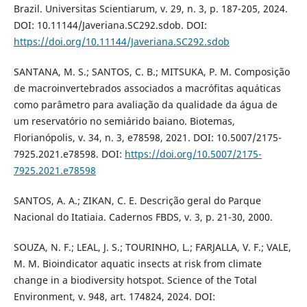
Brazil. Universitas Scientiarum, v. 29, n. 3, p. 187-205, 2024.
DOI: 10.11144/Javeriana.SC292.sdob. DOI:
https://doi.org/10.11144/Javeriana.SC292.sdob
SANTANA, M. S.; SANTOS, C. B.; MITSUKA, P. M. Composição
de macroinvertebrados associados a macrófitas aquáticas
como parâmetro para avaliação da qualidade da água de
um reservatório no semiárido baiano. Biotemas,
Florianópolis, v. 34, n. 3, e78598, 2021. DOI: 10.5007/2175-
7925.2021.e78598. DOI:
https://doi.org/10.5007/2175-
7925.2021.e78598
SANTOS, A. A.; ZIKAN, C. E. Descrição geral do Parque
Nacional do Itatiaia. Cadernos FBDS, v. 3, p. 21-30, 2000.
SOUZA, N. F.; LEAL, J. S.; TOURINHO, L.; FARJALLA, V. F.; VALE,
M. M. Bioindicator aquatic insects at risk from climate
change in a biodiversity hotspot. Science of the Total
Environment, v. 948, art. 174824, 2024. DOI: