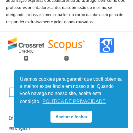
autorização expressa dos coautores da obra/artigo, bem como dos
professores orientadores antes da submissão do mesmo, se
obrigando inclusive a mencioná-los no corpo da obra, sob pena de
responder exclusivamente pelos danos causados.
0
0
Usamos cookies para garantir que você obtenha
a melhor experiência em nosso site. Quando
ENVIAR SUBMISSÃO
você navega no nosso site, aceita esta
condição.
POLÍTICA DE PRIVACIDADE
Aceitar e fechar
Idioma
English