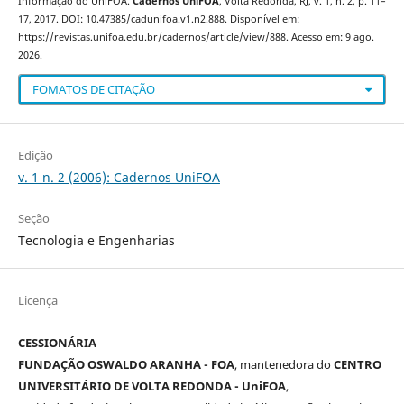
Informação do UniFOA.
Cadernos UniFOA
, Volta Redonda, RJ, v. 1, n. 2, p. 11–
17, 2017. DOI: 10.47385/cadunifoa.v1.n2.888. Disponível em:
https://revistas.unifoa.edu.br/cadernos/article/view/888. Acesso em: 9 ago.
2026.
FOMATOS DE CITAÇÃO
Edição
v. 1 n. 2 (2006): Cadernos UniFOA
Seção
Tecnologia e Engenharias
Licença
CESSIONÁRIA
FUNDAÇÃO OSWALDO ARANHA - FOA
, mantenedora do
CENTRO
UNIVERSITÁRIO DE VOLTA REDONDA - UniFOA
,