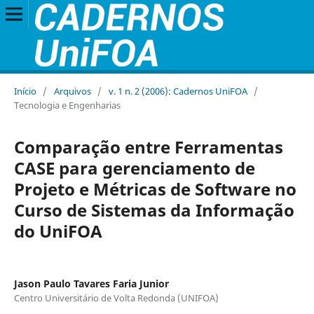
Início
/
Arquivos
/
v. 1 n. 2 (2006): Cadernos UniFOA
/
Tecnologia e Engenharias
Comparação entre Ferramentas
CASE para gerenciamento de
Projeto e Métricas de Software no
Curso de Sistemas da Informação
do UniFOA
Jason Paulo Tavares Faria Junior
Centro Universitário de Volta Redonda (UNIFOA)