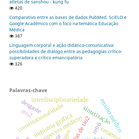
atletas de sanshou - kung fu
420
Comparativo entre as bases de dados PubMed, SciELO e
Google Acadêmico com o foco na temática Educação
Médica
387
Linguagem corporal e ação didático-comunicativa:
possibilidades de diálogo entre as pedagogias crítico-
superadora e crítico emancipatória
326
Palavras-chave
interdisciplinariedade
ensino médico
desgaste
constitucionalidade
sintetização
zro2
indústria gráfica
aspectos médicos
retrô
ceramics
fatigue