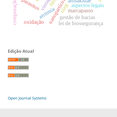
nanopartículas de tio2
vintage
parasitos
anisakidae
computação
ning
aspectos legais
arritmia
marcapasso
gestão de bacias
oxidação
lei de biossegurança
Edição Atual
Open Journal Systems