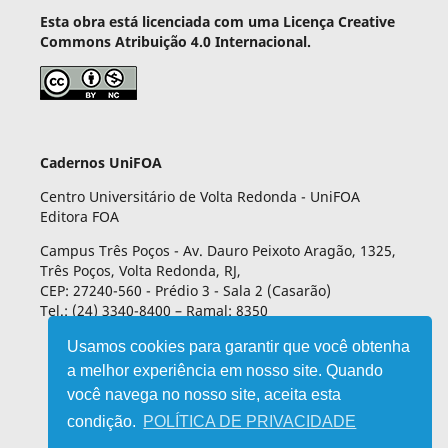
Esta obra está licenciada com uma Licença Creative
Commons Atribuição 4.0 Internacional.
Cadernos UniFOA
Centro Universitário de Volta Redonda - UniFOA
Editora FOA
Campus Três Poços - Av. Dauro Peixoto Aragão, 1325,
Três Poços, Volta Redonda, RJ,
CEP: 27240-560 - Prédio 3 - Sala 2 (Casarão)
Tel.: (24) 3340-8400 – Ramal: 8350
Usamos cookies para garantir que você obtenha
a melhor experiência em nosso site. Quando
você navega no nosso site, aceita esta
condição.
POLÍTICA DE PRIVACIDADE