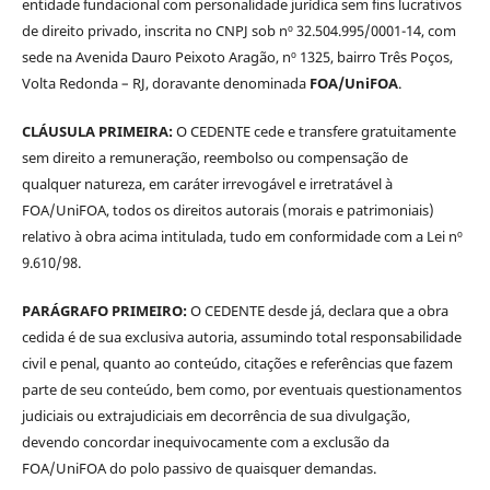
entidade fundacional com personalidade jurídica sem fins lucrativos
de direito privado, inscrita no CNPJ sob nº 32.504.995/0001-14, com
sede na Avenida Dauro Peixoto Aragão, nº 1325, bairro Três Poços,
Volta Redonda – RJ, doravante denominada
FOA/UniFOA
.
CLÁUSULA PRIMEIRA:
O CEDENTE cede e transfere gratuitamente
sem direito a remuneração, reembolso ou compensação de
qualquer natureza, em caráter irrevogável e irretratável à
FOA/UniFOA, todos os direitos autorais (morais e patrimoniais)
relativo à obra acima intitulada, tudo em conformidade com a Lei nº
9.610/98.
PARÁGRAFO PRIMEIRO:
O CEDENTE desde já, declara que a obra
cedida é de sua exclusiva autoria, assumindo total responsabilidade
civil e penal, quanto ao conteúdo, citações e referências que fazem
parte de seu conteúdo, bem como, por eventuais questionamentos
judiciais ou extrajudiciais em decorrência de sua divulgação,
devendo concordar inequivocamente com a exclusão da
FOA/UniFOA do polo passivo de quaisquer demandas.