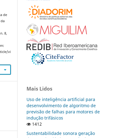
ca de
 da
n. 8,
em:
icle/vi
Mais Lidos
Uso de inteligência artificial para
A
desenvolvimento de algoritmo de
previsão de falhas para motores de
indução trifásicos
1412
Sustentabilidade sonora geração