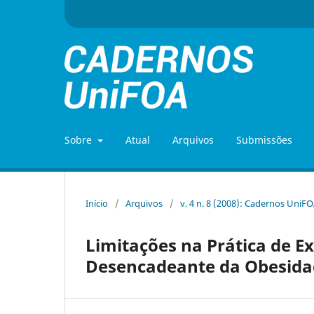
Sobre
Atual
Arquivos
Submissões
Início
/
Arquivos
/
v. 4 n. 8 (2008): Cadernos UniF
Limitações na Prática de Ex
Desencadeante da Obesida