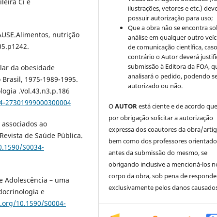
leira Ci e
ilustrações, vetores e etc.) de
possuir autorização para uso;
Que a obra não se encontra so
SE.Alimentos, nutrição
análise em qualquer outro veíc
005.p1242.
de comunicação científica, cas
contrário o Autor deverá justifi
submissão à Editora da FOA, q
lar da obesidade
analisará o pedido, podendo s
 Brasil, 1975-1989-1995.
autorizado ou não.
logia .Vol.43.n3.p.186
004-27301999000300004
O
AUTOR
está ciente e de acordo qu
por obrigação solicitar a autorização
 associados ao
expressa dos coautores da obra/artig
Revista de Saúde Pública.
bem como dos professores orientado
10.1590/S0034-
antes da submissão do mesmo, se
obrigando inclusive a mencioná-los n
corpo da obra, sob pena de responde
e Adolescência – uma
exclusivamente pelos danos causados
docrinologia e
i.org/10.1590/S0004-