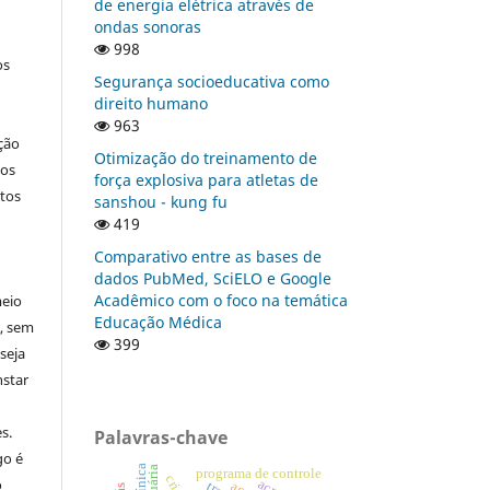
de energia elétrica através de
ondas sonoras
998
os
Segurança socioeducativa como
direito humano
963
ção
Otimização do treinamento de
nos
força explosiva para atletas de
tos
sanshou - kung fu
419
Comparativo entre as bases de
dados PubMed, SciELO e Google
Acadêmico com o foco na temática
meio
Educação Médica
a, sem
399
seja
nstar
s.
Palavras-chave
go é
programa de controle
o