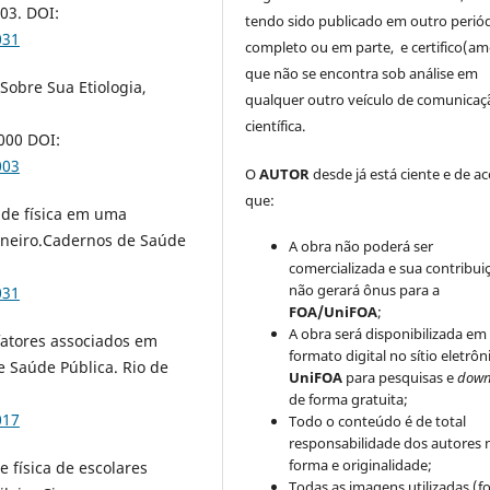
03. DOI:
tendo sido publicado em outro periód
031
completo ou em parte, e certifico(am
que não se encontra sob análise em
Sobre Sua Etiologia,
qualquer outro veículo de comunicaç
científica.
000 DOI:
003
O
AUTOR
desde já está ciente e de a
que:
dade física em uma
Janeiro.Cadernos de Saúde
A obra não poderá ser
comercializada e sua contribui
não gerará ônus para a
031
FOA/UniFOA
;
A obra será disponibilizada em
fatores associados em
formato digital no sítio eletrôn
 Saúde Pública. Rio de
UniFOA
para pesquisas e
down
de forma gratuita;
017
Todo o conteúdo é de total
responsabilidade dos autores 
forma e originalidade;
de física de escolares
Todas as imagens utilizadas (fo