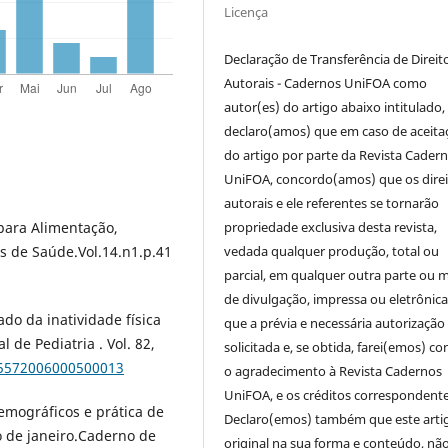
Licença
Declaração de Transferência de Direit
Autorais - Cadernos UniFOA como
autor(es) do artigo abaixo intitulado,
declaro(amos) que em caso de aceita
do artigo por parte da Revista Cader
UniFOA, concordo(amos) que os direi
autorais e ele referentes se tornarão
propriedade exclusiva desta revista,
 para Alimentação,
vedada qualquer produção, total ou
os de Saúde.Vol.14.n1.p.41
parcial, em qualquer outra parte ou 
de divulgação, impressa ou eletrônic
do da inatividade física
que a prévia e necessária autorização 
 de Pediatria . Vol. 82,
solicitada e, se obtida, farei(emos) co
75572006000500013
o agradecimento à Revista Cadernos
UniFOA, e os créditos correspondente
demográficos e prática de
Declaro(emos) também que este arti
o de janeiro.Caderno de
original na sua forma e conteúdo, nã