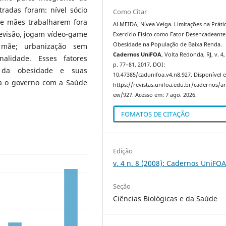
radas foram: nível sócio
Como Citar
de mães trabalharem fora
ALMEIDA, Nívea Veiga. Limitações na Práti
evisão, jogam vídeo-game
Exercício Físico como Fator Desencadeante
Obesidade na População de Baixa Renda.
 mãe; urbanização sem
Cadernos UniFOA
, Volta Redonda, RJ, v. 4, 
alidade. Esses fatores
p. 77–81, 2017. DOI:
 da obesidade e suas
10.47385/cadunifoa.v4.n8.927. Disponível 
ra o governo com a Saúde
https://revistas.unifoa.edu.br/cadernos/art
ew/927. Acesso em: 7 ago. 2026.
FOMATOS DE CITAÇÃO
Edição
v. 4 n. 8 (2008): Cadernos UniFO
Seção
Ciências Biológicas e da Saúde