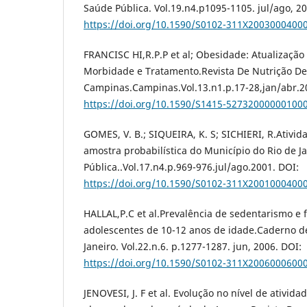
Saúde Pública. Vol.19.n4.p1095-1105. jul/ago, 20
https://doi.org/10.1590/S0102-311X2003000400
FRANCISC HI,R.P.P et al; Obesidade: Atualização 
Morbidade e Tratamento.Revista De Nutrição De
Campinas.Campinas.Vol.13.n1.p.17-28,jan/abr.2
https://doi.org/10.1590/S1415-52732000000100
GOMES, V. B.; SIQUEIRA, K. S; SICHIERI, R.Ativi
amostra probabilística do Município do Rio de 
Pública..Vol.17.n4.p.969-976.jul/ago.2001. DOI:
https://doi.org/10.1590/S0102-311X2001000400
HALLAL,P.C et al.Prevalência de sedentarismo e 
adolescentes de 10-12 anos de idade.Caderno de
Janeiro. Vol.22.n.6. p.1277-1287. jun, 2006. DOI:
https://doi.org/10.1590/S0102-311X2006000600
JENOVESI, J. F et al. Evolução no nível de ativida