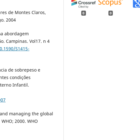
ares de Montes Claros,
0
0
go. 2004
Uma abordagem
o. Campinas. Vol17. n 4
10.1590/S1415-
cia de sobrepeso e
ntes condições
erno Infantil.
007
 and managing the global
a: WHO; 2000. WHO