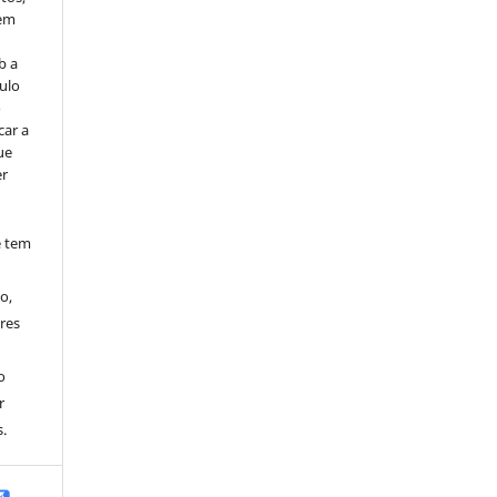
vem
b a
ulo
o
car a
ue
er
e tem
o,
res
o
r
.