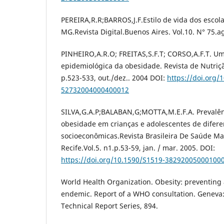
PEREIRA,R.R;BARROS,J.F.Estilo de vida dos escol
MG.Revista Digital.Buenos Aires. Vol.10. N° 75.a
PINHEIRO,A.R.O; FREITAS,S.F.T; CORSO,A.F.T. 
epidemiológica da obesidade. Revista de Nutriçã
p.523-533, out./dez.. 2004 DOI:
https://doi.org/
52732004000400012
SILVA,G.A.P;BALABAN,G;MOTTA,M.E.F.A. Prevalên
obesidade em crianças e adolescentes de difere
socioeconômicas.Revista Brasileira De Saúde Mat
Recife.Vol.5. n1.p.53-59, jan. / mar. 2005. DOI:
https://doi.org/10.1590/S1519-38292005000100
World Health Organization. Obesity: preventing
endemic. Report of a WHO consultation. Genev
Technical Report Series, 894.