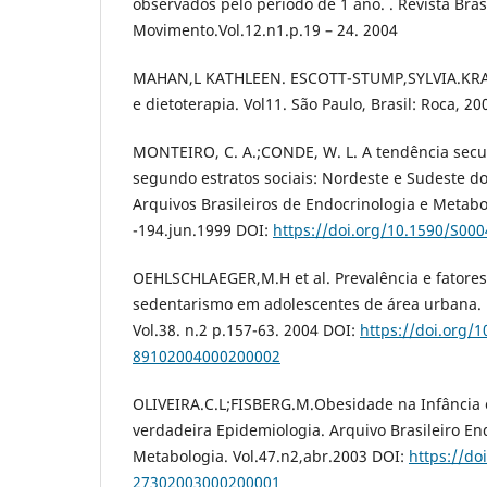
observados pelo período de 1 ano. . Revista Brasi
Movimento.Vol.12.n1.p.19 – 24. 2004
MAHAN,L KATHLEEN. ESCOTT-STUMP,SYLVIA.KRAU
e dietoterapia. Vol11. São Paulo, Brasil: Roca, 2
MONTEIRO, C. A.;CONDE, W. L. A tendência secu
segundo estratos sociais: Nordeste e Sudeste do
Arquivos Brasileiros de Endocrinologia e Metabo
-194.jun.1999 DOI:
https://doi.org/10.1590/S0
OEHLSCHLAEGER,M.H et al. Prevalência e fatores
sedentarismo em adolescentes de área urbana. 
Vol.38. n.2 p.157-63. 2004 DOI:
https://doi.org/
89102004000200002
OLIVEIRA.C.L;FISBERG.M.Obesidade na Infância 
verdadeira Epidemiologia. Arquivo Brasileiro En
Metabologia. Vol.47.n2,abr.2003 DOI:
https://do
27302003000200001