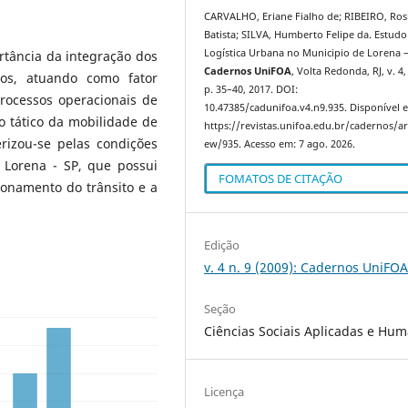
CARVALHO, Eriane Fialho de; RIBEIRO, Ros
Batista; SILVA, Humberto Felipe da. Estudo
Logística Urbana no Municipio de Lorena –
tância da integração dos
Cadernos UniFOA
, Volta Redonda, RJ, v. 4, 
nos, atuando como fator
p. 35–40, 2017. DOI:
rocessos operacionais de
10.47385/cadunifoa.v4.n9.935. Disponível 
o tático da mobilidade de
https://revistas.unifoa.edu.br/cadernos/art
rizou-se pelas condições
ew/935. Acesso em: 7 ago. 2026.
 Lorena - SP, que possui
FOMATOS DE CITAÇÃO
onamento do trânsito e a
Edição
v. 4 n. 9 (2009): Cadernos UniFO
Seção
Ciências Sociais Aplicadas e Hu
Licença