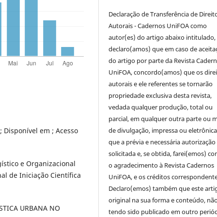
Declaração de Transferência de Direit
Autorais - Cadernos UniFOA como
autor(es) do artigo abaixo intitulado,
declaro(amos) que em caso de aceita
do artigo por parte da Revista Cader
UniFOA, concordo(amos) que os direi
autorais e ele referentes se tornarão
propriedade exclusiva desta revista,
vedada qualquer produção, total ou
parcial, em qualquer outra parte ou 
de divulgação, impressa ou eletrônic
; Disponível em ; Acesso
que a prévia e necessária autorização 
solicitada e, se obtida, farei(emos) co
ístico e Organizacional
o agradecimento à Revista Cadernos
l de Iniciação Científica
UniFOA, e os créditos correspondente
Declaro(emos) também que este arti
original na sua forma e conteúdo, nã
GÍSTICA URBANA NO
tendo sido publicado em outro periód