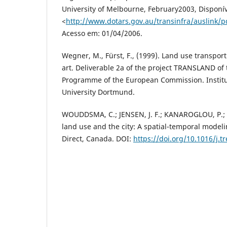
University of Melbourne, February2003, Disponí
<
http://www.dotars.gov.au/transinfra/auslink/
Acesso em: 01/04/2006.
Wegner, M., Fürst, F., (1999). Land use transport 
art. Deliverable 2a of the project TRANSLAND o
Programme of the European Commission. Insti
University Dortmund.
WOUDDSMA, C.; JENSEN, J. F.; KANAROGLOU, P.; 
land use and the city: A spatial-temporal model
Direct, Canada. DOI:
https://doi.org/10.1016/j.t