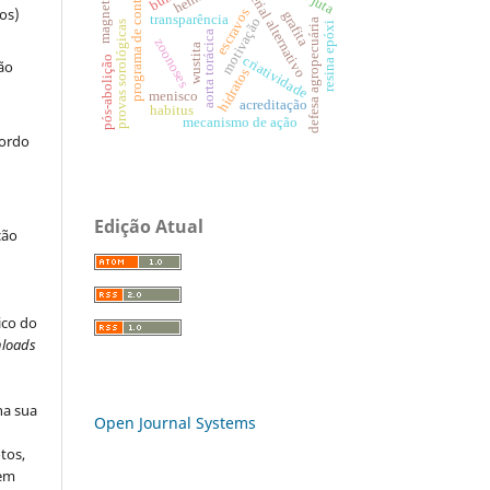
material alternativo
programa de controle
magnetita
os)
escravos
grafita
transparência
motivação
defesa agropecuária
provas sorológicas
resina epóxi
aorta torácica
zoonoses
wustita
criatividade
pós-abolição
ão
hidratos
menisco
acreditação
habitus
mecanismo de ação
cordo
Edição Atual
ção
ico do
loads
na sua
Open Journal Systems
tos,
vem