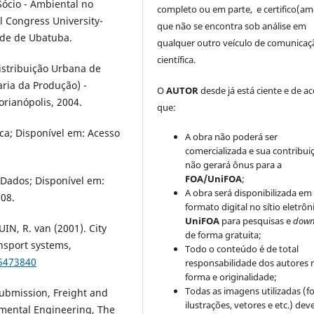
ócio - Ambiental no
completo ou em parte, e certifico(am
l Congress University-
que não se encontra sob análise em
ade de Ubatuba.
qualquer outro veículo de comunicaç
científica.
Distribuição Urbana de
ria da Produção) -
O
AUTOR
desde já está ciente e de a
orianópolis, 2004.
que:
tica; Disponível em: Acesso
A obra não poderá ser
comercializada e sua contribui
não gerará ônus para a
FOA/UniFOA
;
 Dados; Disponível em:
A obra será disponibilizada em
08.
formato digital no sítio eletrôn
UniFOA
para pesquisas e
down
N, R. van (2001). City
de forma gratuita;
ansport systems,
Todo o conteúdo é de total
85473840
responsabilidade dos autores 
forma e originalidade;
Todas as imagens utilizadas (fo
ubmission, Freight and
ilustrações, vetores e etc.) de
nmental Engineering, The