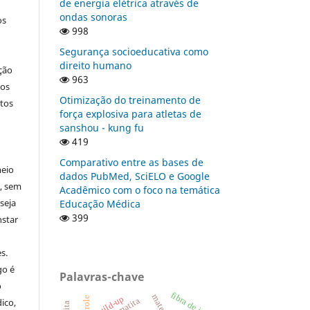
de energia elétrica através de
ondas sonoras
os
998
Segurança socioeducativa como
direito humano
ção
963
nos
Otimização do treinamento de
tos
força explosiva para atletas de
sanshou - kung fu
419
Comparativo entre as bases de
meio
dados PubMed, SciELO e Google
a, sem
Acadêmico com o foco na temática
seja
Educação Médica
399
nstar
s.
go é
Palavras-chave
o
fibra de juta
build-up
hematita
ico,