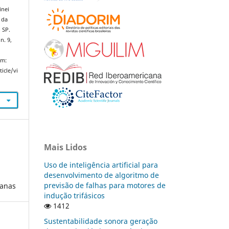
inei
 da
 SP.
n. 9,
em:
icle/vi
Mais Lidos
A
Uso de inteligência artificial para
desenvolvimento de algoritmo de
previsão de falhas para motores de
manas
indução trifásicos
1412
Sustentabilidade sonora geração