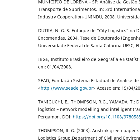
MUNICIPIO DE LORENA – SP: Análise da Gestão S
Transporte de Suprimentos. In: 3rd Internationa
Industry Cooperation-UNINDU, 2008, Universid
DUTRA; N. G. S. Enfoque de “City Logistics” na 
Encomendas, 2004. Tese de Doutorado (Engenha
Universidade Federal de Santa Catarina UFSC, Fl
IBGE, Instituto Brasileiro de Geografia e Estatís
em: 01/04/2008.
SEAD, Fundação Sistema Estadual de Análise de
<
http://www.seade.gov.br
> Acesso em: 15/04/20
TANIGUCHI, E., THOMPSON, R.G., YAMADA, T.; DUI
logístics – network modelling and intelligent tr
Pergamon. DOI:
https://doi.org/10.1108/97805
THOMPSON, R. G. (2003). AusLink green paper s
Logistics Group,Department of Civil and Enviro