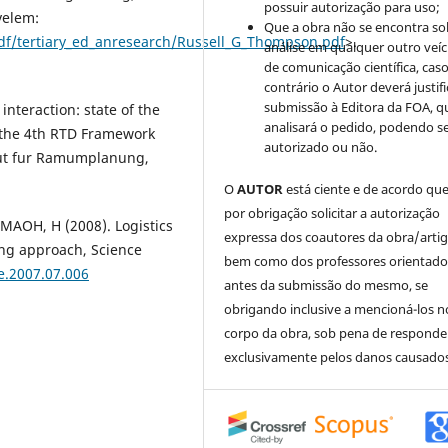
possuir autorização para uso;
velem:
Que a obra não se encontra so
pdf/tertiary_ed_anresearch/Russell_G_Thompson.pdf
>.
análise em qualquer outro veíc
de comunicação científica, cas
contrário o Autor deverá justifi
submissão à Editora da FOA, q
interaction: state of the
analisará o pedido, podendo s
f the 4th RTD Framework
autorizado ou não.
tut fur Ramumplanung,
O
AUTOR
está ciente e de acordo qu
por obrigação solicitar a autorização
MAOH, H (2008). Logistics
expressa dos coautores da obra/artig
ing approach, Science
bem como dos professores orientado
re.2007.07.006
antes da submissão do mesmo, se
obrigando inclusive a mencioná-los n
corpo da obra, sob pena de responde
exclusivamente pelos danos causados