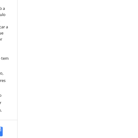
b a
ulo
o
car a
ue
er
e tem
o,
res
o
r
.