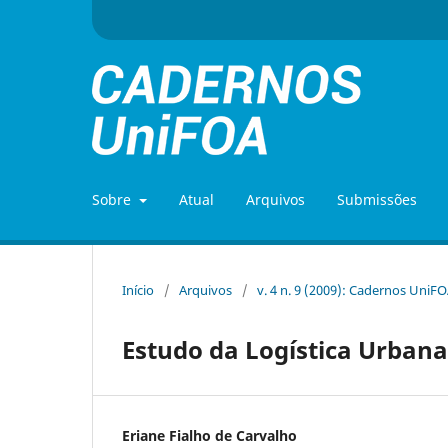
Sobre
Atual
Arquivos
Submissões
Início
/
Arquivos
/
v. 4 n. 9 (2009): Cadernos UniF
Estudo da Logística Urbana
Eriane Fialho de Carvalho