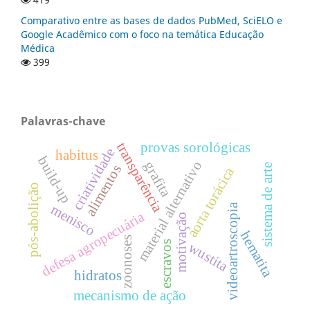
Comparativo entre as bases de dados PubMed, SciELO e
Google Acadêmico com o foco na temática Educação
Médica
399
Palavras-chave
provas sorológicas
transparência
criatividade
habitus
build-up
material alternativo
grafita
sistema de arte
alimentos
aorta torácica
pós-abolição
videoartroscopia
menisco
defesa agropecuária
motivação
hematita
zoonoses
escravos
wustita
hidratos
mecanismo de ação