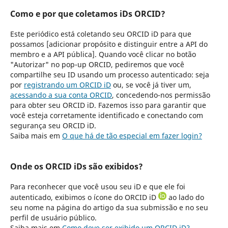
Como e por que coletamos iDs ORCID?
Este periódico está coletando seu ORCID iD para que
possamos [adicionar propósito e distinguir entre a API do
membro e a API pública]. Quando você clicar no botão
"Autorizar" no pop-up ORCID, pediremos que você
compartilhe seu ID usando um processo autenticado: seja
por
registrando um ORCID iD
ou, se você já tiver um,
acessando a sua conta ORCID
, concedendo-nos permissão
para obter seu ORCID iD. Fazemos isso para garantir que
você esteja corretamente identificado e conectando com
segurança seu ORCID iD.
Saiba mais em
O que há de tão especial em fazer login?
Onde os ORCID iDs são exibidos?
Para reconhecer que você usou seu iD e que ele foi
autenticado, exibimos o ícone do ORCID iD
ao lado do
seu nome na página do artigo da sua submissão e no seu
perfil de usuário público.
Saiba mais em
Como deve ser exibido um ORCID iD?