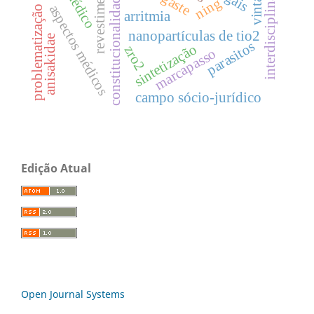
interdisciplinariedade
revestimento cdp
vintage
constitucionalidade
ning
aspectos médicos
problematização
arritmia
nanopartículas de tio2
anisakidae
parasitos
sintetização
zro2
marcapasso
campo sócio-jurídico
Edição Atual
Open Journal Systems