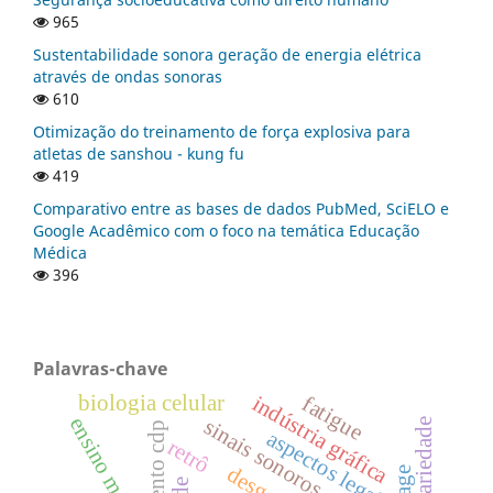
965
Sustentabilidade sonora geração de energia elétrica
através de ondas sonoras
610
Otimização do treinamento de força explosiva para
atletas de sanshou - kung fu
419
Comparativo entre as bases de dados PubMed, SciELO e
Google Acadêmico com o foco na temática Educação
Médica
396
Palavras-chave
biologia celular
indústria gráfica
fatigue
ensino médico
sinais sonoros
aspectos legais
retrô
desgaste