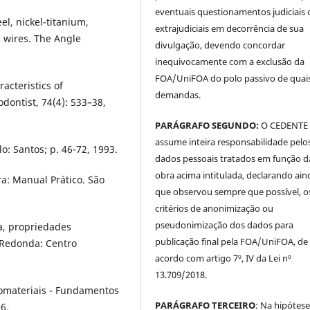
eventuais questionamentos judiciais 
el, nickel-titanium,
extrajudiciais em decorrência de sua
c wires. The Angle
divulgação, devendo concordar
inequivocamente com a exclusão da
FOA/UniFOA do polo passivo de quai
acteristics of
demandas.
dontist, 74(4): 533–38,
PARÁGRAFO SEGUNDO:
O CEDENTE
assume inteira responsabilidade pelo
: Santos; p. 46-72, 1993.
dados pessoais tratados em função d
obra acima intitulada, declarando ain
ra: Manual Prático. São
que observou sempre que possível, o
critérios de anonimização ou
pseudonimização dos dados para
na, propriedades
publicação final pela FOA/UniFOA, de
a Redonda: Centro
acordo com artigo 7º, IV da Lei nº
13.709/2018.
iomateriais - Fundamentos
PARÁGRAFO TERCEIRO
: Na hipótese
6.