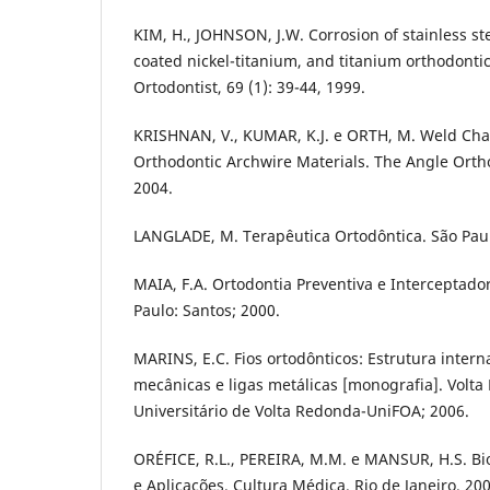
KIM, H., JOHNSON, J.W. Corrosion of stainless ste
coated nickel-titanium, and titanium orthodonti
Ortodontist, 69 (1): 39-44, 1999.
KRISHNAN, V., KUMAR, K.J. e ORTH, M. Weld Char
Orthodontic Archwire Materials. The Angle Ortho
2004.
LANGLADE, M. Terapêutica Ortodôntica. São Paulo
MAIA, F.A. Ortodontia Preventiva e Interceptado
Paulo: Santos; 2000.
MARINS, E.C. Fios ortodônticos: Estrutura inter
mecânicas e ligas metálicas [monografia]. Volt
Universitário de Volta Redonda-UniFOA; 2006.
ORÉFICE, R.L., PEREIRA, M.M. e MANSUR, H.S. B
e Aplicações. Cultura Médica. Rio de Janeiro. 200