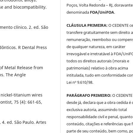
Poços, Volta Redonda – RJ, doravante
ase and biocompatibility.
denominada
FOA/UniFOA
.
CLÁUSULA PRIMEIRA:
O CEDENTE ce
mento clínico. 2. ed. São
transfere gratuitamente sem direito 
remuneração, reembolso ou compen
de qualquer natureza, em caráter
dônticos. R Dental Press
irrevogável e irretratável à FOA/UniF
.
todos os direitos autorais (morais e
of Metal Release from
patrimoniais) relativo à obra acima
ns. The Angle
intitulada, tudo em conformidade co
Lei nº 9.610/98.
 nickel-titanium wires
PARÁGRAFO PRIMEIRO:
O CEDENTE
tist, 75 (4): 661-65,
desde já, declara que a obra cedida é 
exclusiva autoria, assumindo total
responsabilidade civil e penal, quanto
 4. ed. São Paulo. Artes
conteúdo, citações e referências que
parte de seu conteúdo, bem como, p