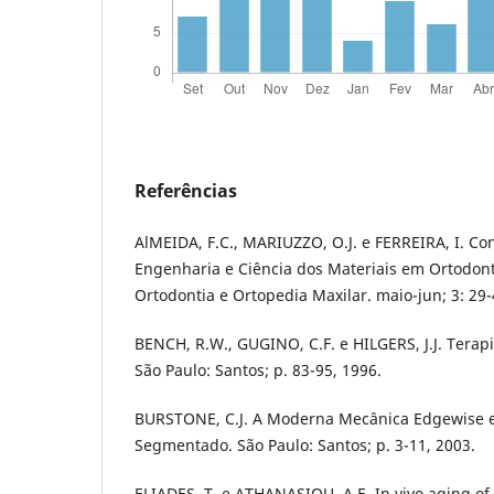
Referências
AlMEIDA, F.C., MARIUZZO, O.J. e FERREIRA, I. Co
Engenharia e Ciência dos Materiais em Ortodonti
Ortodontia e Ortopedia Maxilar. maio-jun; 3: 29-
BENCH, R.W., GUGINO, C.F. e HILGERS, J.J. Terapi
São Paulo: Santos; p. 83-95, 1996.
BURSTONE, C.J. A Moderna Mecânica Edgewise e
Segmentado. São Paulo: Santos; p. 3-11, 2003.
ELIADES, T. e ATHANASIOU, A.E. In vivo aging of 