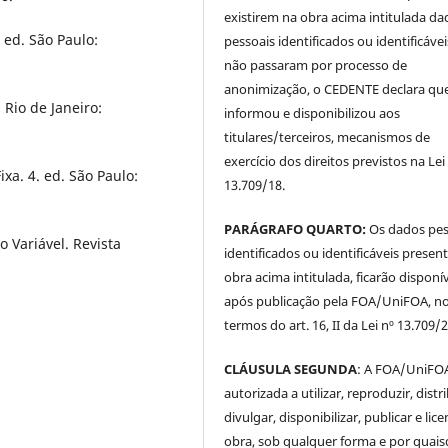
existirem na obra acima intitulada da
 ed. São Paulo:
pessoais identificados ou identificávei
não passaram por processo de
anonimização, o CEDENTE declara qu
Rio de Janeiro:
informou e disponibilizou aos
titulares/terceiros, mecanismos de
exercício dos direitos previstos na Lei
xa. 4. ed. São Paulo:
13.709/18.
PARÁGRAFO QUARTO:
Os dados pes
 Variável. Revista
identificados ou identificáveis presen
obra acima intitulada, ficarão disponí
após publicação pela FOA/UniFOA, n
termos do art. 16, II da Lei nº 13.709/
CLÁUSULA SEGUNDA
: A FOA/UniFOA
autorizada a utilizar, reproduzir, distri
divulgar, disponibilizar, publicar e lice
obra, sob qualquer forma e por quai