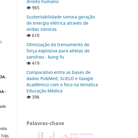
direito humano
965
Sustentabilidade sonora geração
de energia elétrica através de
ondas sonoras
a
610
-
Otimização do treinamento de
força explosiva para atletas de
sanshou - kung fu
419
Comparativo entre as bases de
OA
,
dados PubMed, SciELO e Google
Acadêmico com o foco na temática
Educação Médica
A -
396
ade
Palavras-chave
nida
sinais sonoros
 Três