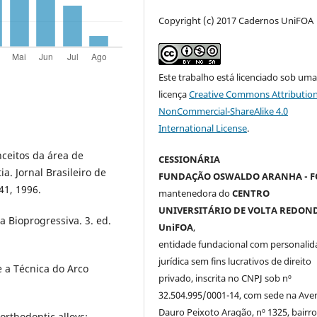
Copyright (c) 2017 Cadernos UniFOA
Este trabalho está licenciado sob um
licença
Creative Commons Attribution
NonCommercial-ShareAlike 4.0
International License
.
nceitos da área de
CESSIONÁRIA
a. Jornal Brasileiro de
FUNDAÇÃO OSWALDO ARANHA - F
41, 1996.
mantenedora do
CENTRO
UNIVERSITÁRIO DE VOLTA REDOND
a Bioprogressiva. 3. ed.
UniFOA
,
entidade fundacional com personalid
jurídica sem fins lucrativos de direito
 a Técnica do Arco
privado, inscrita no CNPJ sob nº
32.504.995/0001-14, com sede na Ave
Dauro Peixoto Aragão, nº 1325, bairro
orthodontic alloys: