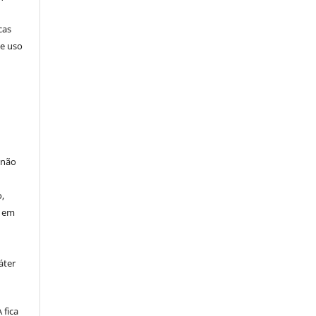
cas
de uso
 não
à
,
o em
áter
fica