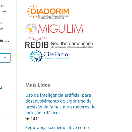
nês
icos:
DOI:
vel
icle/vi
Mais Lidos
o
Uso de inteligência artificial para
desenvolvimento de algoritmo de
previsão de falhas para motores de
indução trifásicos
1411
Segurança socioeducativa como