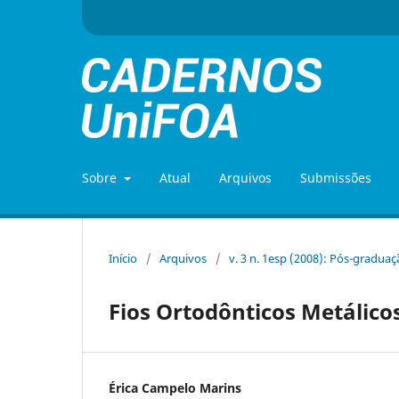
Sobre
Atual
Arquivos
Submissões
Início
/
Arquivos
/
v. 3 n. 1esp (2008): Pós-gradua
Fios Ortodônticos Metálico
Érica Campelo Marins