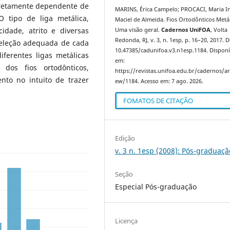
diretamente dependente de
MARINS, Érica Campelo; PROCACI, Maria I
O tipo de liga metálica,
Maciel de Almeida. Fios Ortodônticos Metál
idade, atrito e diversas
Uma visão geral.
Cadernos UniFOA
, Volta
Redonda, RJ, v. 3, n. 1esp, p. 16–20, 2017. 
 seleção adequada de cada
10.47385/cadunifoa.v3.n1esp.1184. Disponí
iferentes ligas metálicas
em:
 dos fios ortodônticos,
https://revistas.unifoa.edu.br/cadernos/art
nto no intuito de trazer
ew/1184. Acesso em: 7 ago. 2026.
FOMATOS DE CITAÇÃO
Edição
v. 3 n. 1esp (2008): Pós-graduaçã
Seção
Especial Pós-graduação
Licença