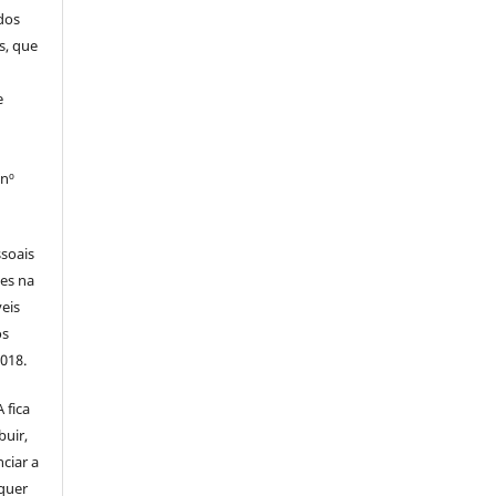
dos
s, que
e
 nº
soais
tes na
veis
os
2018.
 fica
buir,
nciar a
squer