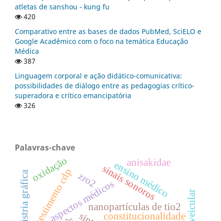
atletas de sanshou - kung fu
420
Comparativo entre as bases de dados PubMed, SciELO e
Google Acadêmico com o foco na temática Educação
Médica
387
Linguagem corporal e ação didático-comunicativa:
possibilidades de diálogo entre as pedagogias crítico-
superadora e crítico emancipatória
326
Palavras-chave
oxidação
anisakidae
ensino médico
sinais sonoros
revestimento cdp
indústria gráfica
zro2
aspectos médicos
nanopartículas de tio2
constitucionalidade