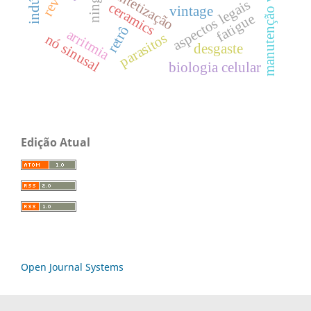
manutenção veicular
sintetização
ning
aspectos legais
ceramics
vintage
fatigue
retrô
arritmia
parasitos
nó sinusal
desgaste
biologia celular
Edição Atual
Open Journal Systems