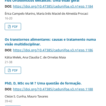
Fios Ortodônticos Metálicos: Uma visão geral
DOI:
https://doi.org/10.47385/cadunifoa.v3.n1esp.1184
Érica Campelo Marins, Maria Inês Maciel de Almeida Procaci
16-20
PDF
Os transtornos alimentares: causas e tratamento numa
visão multidisciplinar.
DOI:
https://doi.org/10.47385/cadunifoa.v3.n1esp.1186
Kátia Melek, Ana Claudia C. de Ornelas Maia
21-38
PDF
PhD, D, MSc ou M ? Uma questão de formação.
DOI:
https://doi.org/10.47385/cadunifoa.v3.n1esp.1188
Cleize S. Cunha, Mauro Tavares
39-42