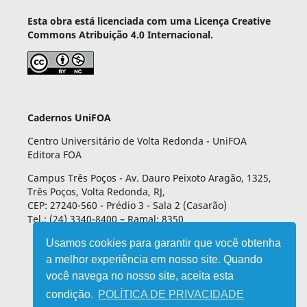
Esta obra está licenciada com uma Licença Creative
Commons Atribuição 4.0 Internacional.
Cadernos UniFOA
Centro Universitário de Volta Redonda - UniFOA
Editora FOA
Campus Três Poços - Av. Dauro Peixoto Aragão, 1325,
Três Poços, Volta Redonda, RJ,
CEP: 27240-560 - Prédio 3 - Sala 2 (Casarão)
Tel.: (24) 3340-8400 – Ramal: 8350
Usamos cookies para garantir que você obtenha
a melhor experiência em nosso site. Quando
você navega no nosso site, aceita esta
condição.
POLÍTICA DE PRIVACIDADE