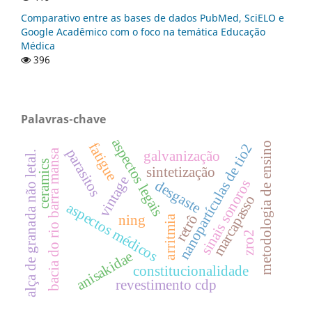
Comparativo entre as bases de dados PubMed, SciELO e
Google Acadêmico com o foco na temática Educação
Médica
396
Palavras-chave
aspectos legais
fatigue
metodologia de ensino
nanopartículas de tio2
parasitos
bacia do rio barra mansa
galvanização
alça de granada não letal.
ceramics
sintetização
vintage
sinais sonoros
desgaste
marcapasso
aspectos médicos
ning
retrô
arritmia
zro2
anisakidae
constitucionalidade
revestimento cdp