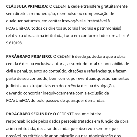
CLÁUSULA PRIMEIRA:
O CEDENTE cede e transfere gratuitamente
sem direito a remuneração, reembolso ou compensação de
qualquer natureza, em caráter irrevogável e irretratável à
FOA/UniFOA, todos os direitos autorais (morais e patrimoniais)
relativo à obra acima intitulada, tudo em conformidade com a Lei nº
9.610/98.
PARÁGRAFO PRIMEIRO:
O CEDENTE desde já, declara que a obra
cedida é de sua exclusiva autoria, assumindo total responsabilidade
civil e penal, quanto ao conteúdo, citações e referências que fazem
parte de seu conteúdo, bem como, por eventuais questionamentos
judiciais ou extrajudiciais em decorrência de sua divulgação,
devendo concordar inequivocamente com a exclusão da
FOA/UniFOA do polo passivo de quaisquer demandas.
PARÁGRAFO SEGUNDO:
O CEDENTE assume inteira
responsabilidade pelos dados pessoais tratados em função da obra
acima intitulada, declarando ainda que observou sempre que
possível, os critérios de anonimização ou pseudonimização dos