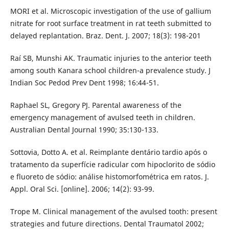
MORI et al. Microscopic investigation of the use of gallium
nitrate for root surface treatment in rat teeth submitted to
delayed replantation. Braz. Dent. J. 2007; 18(3): 198-201
Raí SB, Munshi AK. Traumatic injuries to the anterior teeth
among south Kanara school children-a prevalence study. J
Indian Soc Pedod Prev Dent 1998; 16:44-51.
Raphael SL, Gregory PJ. Parental awareness of the
emergency management of avulsed teeth in children.
Australian Dental Journal 1990; 35:130-133.
Sottovia, Dotto A. et al. Reimplante dentário tardio após o
tratamento da superfície radicular com hipoclorito de sódio
e fluoreto de sódio: análise histomorfométrica em ratos. J.
Appl. Oral Sci. [online]. 2006; 14(2): 93-99.
Trope M. Clinical management of the avulsed tooth: present
strategies and future directions. Dental Traumatol 2002;