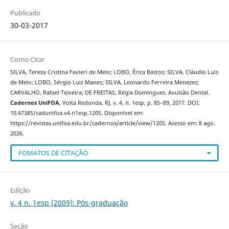
Publicado
30-03-2017
Como Citar
SILVA, Tereza Cristina Favieri de Melo; LOBO, Érica Bastos; SILVA, Cláudio Luis
de Melo; LOBO, Sérgio Luiz Manes; SILVA, Leonardo Ferreira Menezes;
CARVALHO, Rafael Teixeira; DE FREITAS, Régia Domingues. Avulsão Dental.
Cadernos UniFOA
, Volta Redonda, RJ, v. 4, n. 1esp, p. 85–89, 2017. DOI:
10.47385/cadunifoa.v4.n1esp.1205. Disponível em:
https://revistas.unifoa.edu.br/cadernos/article/view/1205. Acesso em: 8 ago.
2026.
FOMATOS DE CITAÇÃO
Edição
v. 4 n. 1esp (2009): Pós-graduação
Seção